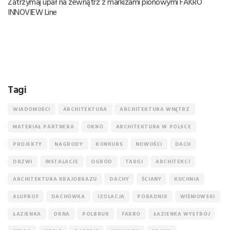
Zatrzymaj upał na zewnątrz z markizami pionowymi FAKRO
INNOVIEW Line
Tagi
WIADOMOŚCI
ARCHITEKTURA
ARCHITEKTURA WNĘTRZ
MATERIAŁ PARTNERA
OKNO
ARCHITEKTURA W POLSCE
PROJEKTY
NAGRODY
KONKURS
NOWOŚCI
DACH
DRZWI
INSTALACJE
OGRÓD
TARGI
ARCHITEKCI
ARCHITEKTURA KRAJOBRAZU
DACHY
ŚCIANY
KUCHNIA
ALUPROF
DACHÓWKA
IZOLACJA
PORADNIK
WIŚNIOWSKI
ŁAZIENKA
OKNA
POLBRUK
FAKRO
ŁAZIENKA WYSTRÓJ