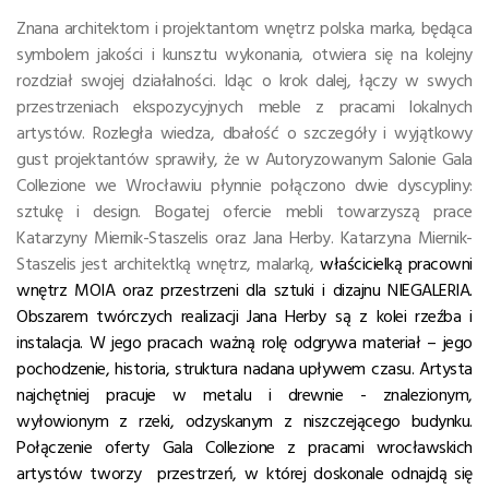
Znana architektom i projektantom wnętrz polska marka, będąca
symbolem jakości i kunsztu wykonania, otwiera się na kolejny
rozdział swojej działalności. Idąc o krok dalej, łączy w swych
przestrzeniach ekspozycyjnych meble z pracami lokalnych
artystów. Rozległa wiedza, dbałość o szczegóły i wyjątkowy
gust projektantów sprawiły, że w Autoryzowanym Salonie Gala
Collezione we Wrocławiu płynnie połączono dwie dyscypliny:
sztukę i design. Bogatej ofercie mebli towarzyszą prace
Katarzyny Miernik-Staszelis oraz Jana Herby. Katarzyna Miernik-
Staszelis jest architektką wnętrz, malarką,
właścicielką pracowni
wnętrz MOIA oraz przestrzeni dla sztuki i dizajnu NIEGALERIA.
Obszarem twórczych realizacji Jana Herby są z kolei rzeźba i
instalacja. W jego pracach ważną rolę odgrywa materiał – jego
pochodzenie, historia, struktura nadana upływem czasu. Artysta
najchętniej pracuje w metalu i drewnie - znalezionym,
wyłowionym z rzeki, odzyskanym z niszczejącego budynku.
Połączenie oferty Gala Collezione z pracami wrocławskich
artystów tworzy przestrzeń, w której doskonale odnajdą się