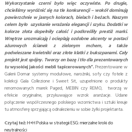
Wykorzystanie czerni było więc oczywiste. Po drugie,
chcieliśmy wyróżnić się na tle konkurencji – wokół dominują
powierzchnie w jasnych kolorach, bielach i beżach. Naszym
celem było uzyskanie wrażania elegancji i szyku. Dodatki w
kolorze złota dopełniły całość i podkreśliły prestiż marki.
Wnętrze urozmaicają i ocieplają ozdobne akcenty w postaci
ażurowych ścianek z zielonym mchem, a także
podwieszane kwietniki oraz złote klatki z bukszpanami. Cały
projekt jest spójny. Tworzy on bazę i tło dla prezentowanych
tu
wysokiej jakości mebli tapicerowanych”.
Prezentowane w
Galerii Domar systemy modułowe, narożniki, sofy czy fotele z
kolekcji Gala Collezione i Sweet Sit, uzupełnione o produkty
renomowanych marek Paged, MEBIN czy REMO, tworzą w
efekcie oryginalne, przykuwające wzrok aranżacje. Udane
połączenie współczesnego polskiego wzornictwa i sztuki kreuje
tu atmosferę sprzyjającą odnalezieniu w sobie żyłki projektanta.
Czytaj też:
H+H Polska w strategii ESG: mierzalne kroki do
neutralności