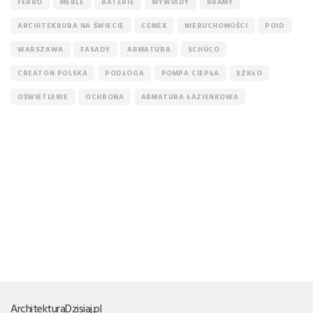
FERRO
MEBLE
BATERIE
WYWIADY
BRAMY
ARCHITEKRURA NA ŚWIECIE
CEMEX
NIERUCHOMOŚCI
POID
WARSZAWA
FASADY
ARMATURA
SCHÜCO
CREATON POLSKA
PODŁOGA
POMPA CIEPŁA
SZKŁO
OŚWIETLENIE
OCHRONA
ARMATURA ŁAZIENKOWA
Architektura
Dzisiaj.pl