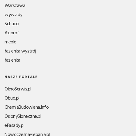
Warszawa
wywiady
Schüco
Aluprof
meble
łazienka wystrój
łazienka
NASZE PORTALE
OknoSerwis.pl
Obud.pl
ChemiaBudowlana.Info
OslonySloneczne.pl
eFasady.pl
NowoczesnaPlebania.pl