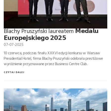
Blachy Pruszyński laureatem 𝗠𝗲𝗱𝗮𝗹𝘂
𝗘𝘂𝗿𝗼𝗽𝗲𝗷𝘀𝗸𝗶𝗲𝗴𝗼 𝟮𝟬𝟮𝟱
07-07-2025
10 czerwca, podczas finału XXXVI edycji konkursu w Warsaw
Presidential Hotel, firma Blachy Pruszyński odebrała prestiżowe
wyróżnienie przyznawane przez Business Centre Club.
CZYTAJ DALEJ