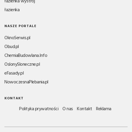
łazienka wystrój
łazienka
NASZE PORTALE
OknoSerwis.pl
Obud.pl
ChemiaBudowlana.Info
OslonySloneczne.pl
eFasady.pl
NowoczesnaPlebania.pl
KONTAKT
Polityka prywatności
O nas
Kontakt
Reklama