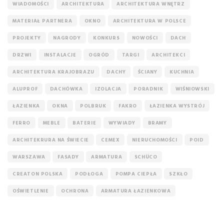
WIADOMOŚCI
ARCHITEKTURA
ARCHITEKTURA WNĘTRZ
MATERIAŁ PARTNERA
OKNO
ARCHITEKTURA W POLSCE
PROJEKTY
NAGRODY
KONKURS
NOWOŚCI
DACH
DRZWI
INSTALACJE
OGRÓD
TARGI
ARCHITEKCI
ARCHITEKTURA KRAJOBRAZU
DACHY
ŚCIANY
KUCHNIA
ALUPROF
DACHÓWKA
IZOLACJA
PORADNIK
WIŚNIOWSKI
ŁAZIENKA
OKNA
POLBRUK
FAKRO
ŁAZIENKA WYSTRÓJ
FERRO
MEBLE
BATERIE
WYWIADY
BRAMY
ARCHITEKRURA NA ŚWIECIE
CEMEX
NIERUCHOMOŚCI
POID
WARSZAWA
FASADY
ARMATURA
SCHÜCO
CREATON POLSKA
PODŁOGA
POMPA CIEPŁA
SZKŁO
OŚWIETLENIE
OCHRONA
ARMATURA ŁAZIENKOWA