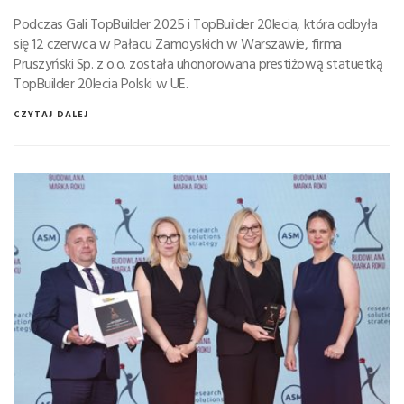
Podczas Gali TopBuilder 2025 i TopBuilder 20lecia, która odbyła
się 12 czerwca w Pałacu Zamoyskich w Warszawie, firma
Pruszyński Sp. z o.o. została uhonorowana prestiżową statuetką
TopBuilder 20lecia Polski w UE.
CZYTAJ DALEJ