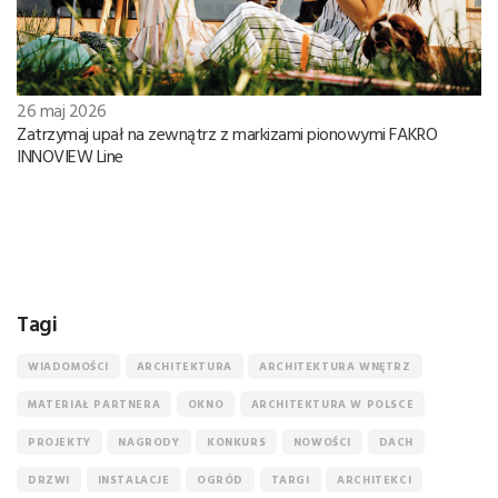
26 maj 2026
Zatrzymaj upał na zewnątrz z markizami pionowymi FAKRO
INNOVIEW Line
Tagi
WIADOMOŚCI
ARCHITEKTURA
ARCHITEKTURA WNĘTRZ
MATERIAŁ PARTNERA
OKNO
ARCHITEKTURA W POLSCE
PROJEKTY
NAGRODY
KONKURS
NOWOŚCI
DACH
DRZWI
INSTALACJE
OGRÓD
TARGI
ARCHITEKCI