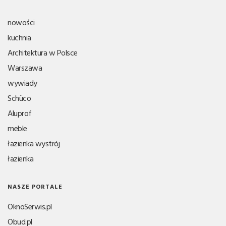
nowości
kuchnia
Architektura w Polsce
Warszawa
wywiady
Schüco
Aluprof
meble
łazienka wystrój
łazienka
NASZE PORTALE
OknoSerwis.pl
Obud.pl