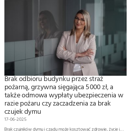
Brak odbioru budynku przez straż
pożarną, grzywna sięgająca 5 000 zł, a
także odmowa wypłaty ubezpieczenia w
razie pożaru czy zaczadzenia za brak
czujek dymu
17-06-2025
Brak czujników dymu i czadu może kosztować zdrowie, życie i…