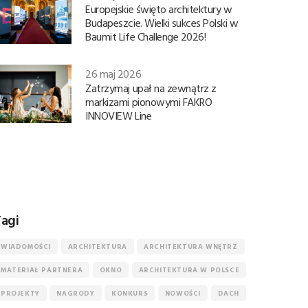
Europejskie święto architektury w
Budapeszcie. Wielki sukces Polski w
Baumit Life Challenge 2026!
26 maj 2026
Zatrzymaj upał na zewnątrz z
markizami pionowymi FAKRO
INNOVIEW Line
agi
WIADOMOŚCI
ARCHITEKTURA
ARCHITEKTURA WNĘTRZ
MATERIAŁ PARTNERA
OKNO
ARCHITEKTURA W POLSCE
PROJEKTY
NAGRODY
KONKURS
NOWOŚCI
DACH