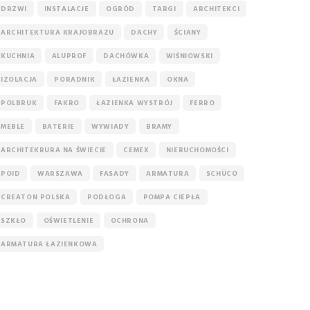
DRZWI
INSTALACJE
OGRÓD
TARGI
ARCHITEKCI
ARCHITEKTURA KRAJOBRAZU
DACHY
ŚCIANY
KUCHNIA
ALUPROF
DACHÓWKA
WIŚNIOWSKI
IZOLACJA
PORADNIK
ŁAZIENKA
OKNA
POLBRUK
FAKRO
ŁAZIENKA WYSTRÓJ
FERRO
MEBLE
BATERIE
WYWIADY
BRAMY
ARCHITEKRURA NA ŚWIECIE
CEMEX
NIERUCHOMOŚCI
POID
WARSZAWA
FASADY
ARMATURA
SCHÜCO
CREATON POLSKA
PODŁOGA
POMPA CIEPŁA
SZKŁO
OŚWIETLENIE
OCHRONA
ARMATURA ŁAZIENKOWA