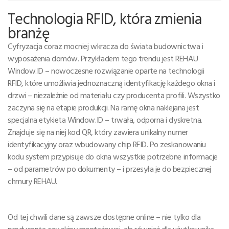
Technologia RFID, która zmienia
branżę
Cyfryzacja coraz mocniej wkracza do świata budownictwa i
wyposażenia domów. Przykładem tego trendu jest REHAU
Window.ID – nowoczesne rozwiązanie oparte na technologii
RFID, które umożliwia jednoznaczną identyfikację każdego okna i
drzwi – niezależnie od materiału czy producenta profili. Wszystko
zaczyna się na etapie produkcji. Na ramę okna naklejana jest
specjalna etykieta Window.ID – trwała, odporna i dyskretna.
Znajduje się na niej kod QR, który zawiera unikalny numer
identyfikacyjny oraz wbudowany chip RFID. Po zeskanowaniu
kodu system przypisuje do okna wszystkie potrzebne informacje
– od parametrów po dokumenty – i przesyła je do bezpiecznej
chmury REHAU.
Od tej chwili dane są zawsze dostępne online – nie tylko dla
producenta czy ekipy montażowej, ale również dla użytkownika