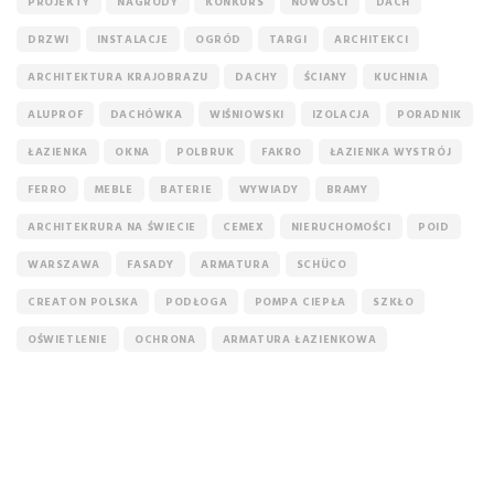
PROJEKTY
NAGRODY
KONKURS
NOWOŚCI
DACH
DRZWI
INSTALACJE
OGRÓD
TARGI
ARCHITEKCI
ARCHITEKTURA KRAJOBRAZU
DACHY
ŚCIANY
KUCHNIA
ALUPROF
DACHÓWKA
WIŚNIOWSKI
IZOLACJA
PORADNIK
ŁAZIENKA
OKNA
POLBRUK
FAKRO
ŁAZIENKA WYSTRÓJ
FERRO
MEBLE
BATERIE
WYWIADY
BRAMY
ARCHITEKRURA NA ŚWIECIE
CEMEX
NIERUCHOMOŚCI
POID
WARSZAWA
FASADY
ARMATURA
SCHÜCO
CREATON POLSKA
PODŁOGA
POMPA CIEPŁA
SZKŁO
OŚWIETLENIE
OCHRONA
ARMATURA ŁAZIENKOWA