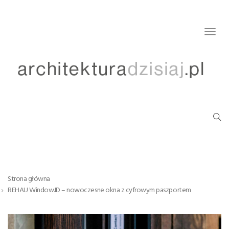
Togg
navig
Strona główna
REHAU Window.ID – nowoczesne okna z cyfrowym paszportem