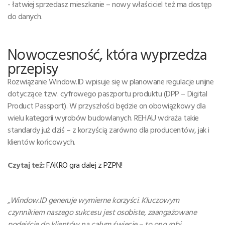
- łatwiej sprzedasz mieszkanie – nowy właściciel też ma dostęp
do danych.
Nowoczesność, która wyprzedza
przepisy
Rozwiązanie Window.ID wpisuje się w planowane regulacje unijne
dotyczące tzw. cyfrowego paszportu produktu (DPP – Digital
Product Passport). W przyszłości będzie on obowiązkowy dla
wielu kategorii wyrobów budowlanych. REHAU wdraża takie
standardy już dziś – z korzyścią zarówno dla producentów, jak i
klientów końcowych.
Czytaj też:
FAKRO gra dalej z PZPN!
„Window.ID generuje wymierne korzyści. Kluczowym
czynnikiem naszego sukcesu jest osobiste, zaangażowane
podejście do klientów na całym świecie – to ono robi