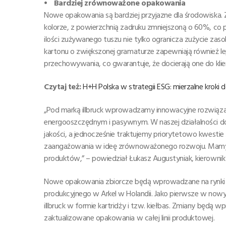
⦁ Bardziej zrównoważone opakowania
Nowe opakowania są bardziej przyjazne dla środowiska
kolorze, z powierzchnią zadruku zmniejszoną o 60%, co 
ilości zużywanego tuszu nie tylko ogranicza zużycie zaso
kartonu o zwiększonej gramaturze zapewniają również l
przechowywania, co gwarantuje, że docierają one do kl
Czytaj też:
H+H Polska w strategii ESG: mierzalne kroki d
„Pod marką illbruck wprowadzamy innowacyjne rozwiązani
energooszczędnym i pasywnym. W naszej działalności do
jakości, a jednocześnie traktujemy priorytetowo kwes
zaangażowania w ideę zrównoważonego rozwoju. Mamy n
produktów,” – powiedział Łukasz Augustyniak, kierownik p
Nowe opakowania zbiorcze będą wprowadzane na rynki 
produkcyjnego w Arkel w Holandii. Jako pierwsze w nowy
illbruck w formie kartridży i tzw. kiełbas. Zmiany będą
zaktualizowane opakowania w całej linii produktowej.