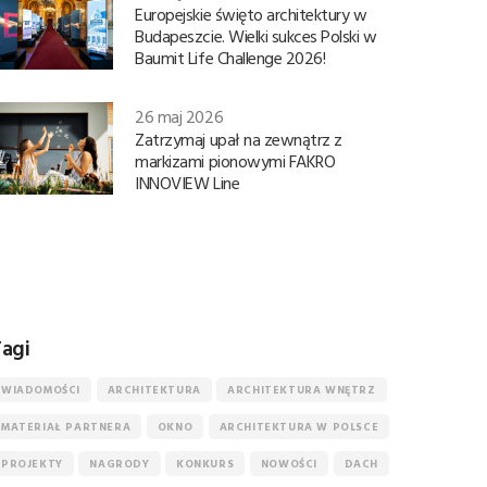
Europejskie święto architektury w
Budapeszcie. Wielki sukces Polski w
Baumit Life Challenge 2026!
26 maj 2026
Zatrzymaj upał na zewnątrz z
markizami pionowymi FAKRO
INNOVIEW Line
agi
WIADOMOŚCI
ARCHITEKTURA
ARCHITEKTURA WNĘTRZ
MATERIAŁ PARTNERA
OKNO
ARCHITEKTURA W POLSCE
PROJEKTY
NAGRODY
KONKURS
NOWOŚCI
DACH