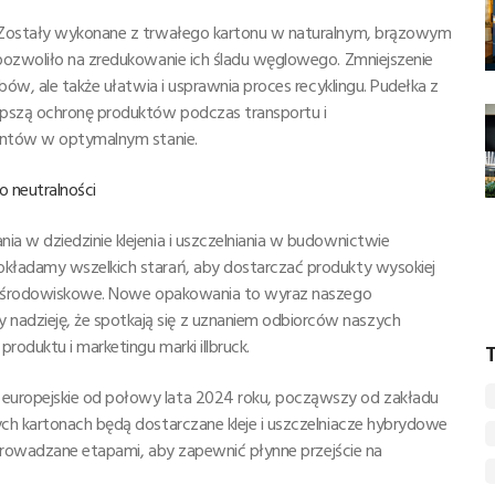
. Zostały wykonane z trwałego kartonu w naturalnym, brązowym
pozwoliło na zredukowanie ich śladu węglowego. Zmniejszenie
bów, ale także ułatwia i usprawnia proces recyklingu. Pudełka z
epszą ochronę produktów podczas transportu i
ientów w optymalnym stanie.
o neutralności
a w dziedzinie klejenia i uszczelniania w budownictwie
kładamy wszelkich starań, aby dostarczać produkty wysokiej
tie środowiskowe. Nowe opakowania to wyraz naszego
adzieję, że spotkają się z uznaniem odbiorców naszych
roduktu i marketingu marki illbruck.
T
europejskie od połowy lata 2024 roku, począwszy od zakładu
ch kartonach będą dostarczane kleje i uszczelniacze hybrydowe
 wprowadzane etapami, aby zapewnić płynne przejście na