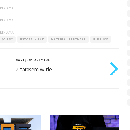
REKLAMA:
REKLAMA:
REKLAMA:
ŚCIANY
USZCZELNIACZ
MATERIAŁ PARTNERA
ILLBRUCK
NASTĘPNY ARTYKUŁ
Z tarasem w tle