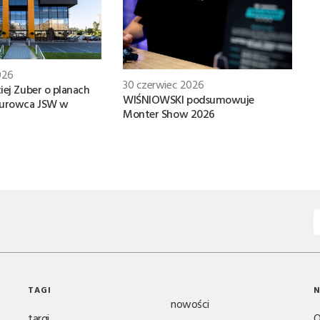
026
30 czerwiec 2026
iej Zuber o planach
WIŚNIOWSKI podsumowuje
iurowca JSW w
Monter Show 2026
TAGI
N
nowości
targi
O