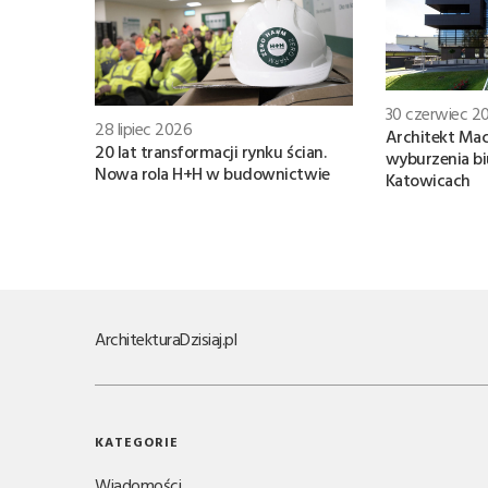
30 czerwiec 2
28 lipiec 2026
Architekt Mac
20 lat transformacji rynku ścian.
wyburzenia b
Nowa rola H+H w budownictwie
Katowicach
Architektura
Dzisiaj.pl
KATEGORIE
Wiadomości