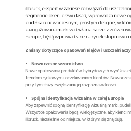
illbruck, ekspert w zakresie rozwiązań do uszczelnia
segmencie okien, drzwi i fasad, wprowadza nowe
pudełka o nowoczesnym, prostym designie, w które 
zaangażowania marki w działania na rzecz zrówno
Europie, będą wprowadzane na rynek stopniowo od
Zmiany dotyczące opakowań klejów i uszczelniaczy
⦁ Nowoczesne wzornictwo
Nowe opakowania produktów hybrydowych wyróżnia ele
trendom rynkowym i oczekiwaniom klientów. Nowoczesny p
przy tym służy zwiększaniu jej rozpoznawalności.
⦁ Spójna identyfikacja wizualna w całej Europie
Aby zapewnić spójną identyfikację wizualną marki, pud
Wszystkie opakowania będą wielojęzyczne, aby klienci m
illbruck, niezależnie od miejsca, w którym się znajdują.