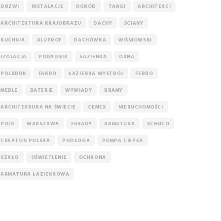
DRZWI
INSTALACJE
OGRÓD
TARGI
ARCHITEKCI
ARCHITEKTURA KRAJOBRAZU
DACHY
ŚCIANY
KUCHNIA
ALUPROF
DACHÓWKA
WIŚNIOWSKI
IZOLACJA
PORADNIK
ŁAZIENKA
OKNA
POLBRUK
FAKRO
ŁAZIENKA WYSTRÓJ
FERRO
MEBLE
BATERIE
WYWIADY
BRAMY
ARCHITEKRURA NA ŚWIECIE
CEMEX
NIERUCHOMOŚCI
POID
WARSZAWA
FASADY
ARMATURA
SCHÜCO
CREATON POLSKA
PODŁOGA
POMPA CIEPŁA
SZKŁO
OŚWIETLENIE
OCHRONA
ARMATURA ŁAZIENKOWA