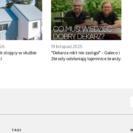
026
19 listopad 2025
k stojący w służbie
"Dekarza nikt nie zastąpi" - Galeco i
i
3brody odsłaniają tajemnice branży.
TAGI
N