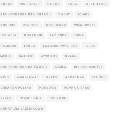
DRZWI
INSTALACJE
OGRÓD
TARGI
ARCHITEKCI
ARCHITEKTURA KRAJOBRAZU
DACHY
ŚCIANY
KUCHNIA
ALUPROF
DACHÓWKA
WIŚNIOWSKI
IZOLACJA
PORADNIK
ŁAZIENKA
OKNA
POLBRUK
FAKRO
ŁAZIENKA WYSTRÓJ
FERRO
MEBLE
BATERIE
WYWIADY
BRAMY
ARCHITEKRURA NA ŚWIECIE
CEMEX
NIERUCHOMOŚCI
POID
WARSZAWA
FASADY
ARMATURA
SCHÜCO
CREATON POLSKA
PODŁOGA
POMPA CIEPŁA
SZKŁO
OŚWIETLENIE
OCHRONA
ARMATURA ŁAZIENKOWA