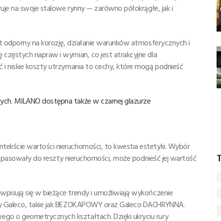
ruje na swoje stalowe rynny — zarówno półokrągłe, jak i
st odporny na korozję, działanie warunków atmosferycznych i
częstych napraw i wymian, co jest atrakcyjne dla
i niskie koszty utrzymania to cechy, które mogą podnieść
ych. MILANO dostępna także w czarnej glazurze
ekście wartości nieruchomości, to kwestia estetyki. Wybór
T
ie pasowały do reszty nieruchomości, może podnieść jej wartość
pisują się w bieżące trendy i umożliwiają wykończenie
ty Galeco, takie jak BEZOKAPOWY oraz Galeco DACHRYNNA.
o o geometrycznych kształtach. Dzięki ukryciu rury