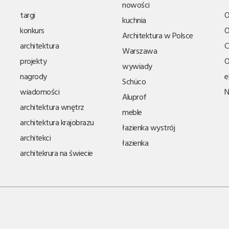
nowości
targi
O
kuchnia
konkurs
O
Architektura w Polsce
architektura
C
Warszawa
projekty
O
wywiady
nagrody
e
Schüco
wiadomości
N
Aluprof
architektura wnętrz
meble
architektura krajobrazu
łazienka wystrój
architekci
łazienka
architekrura na świecie