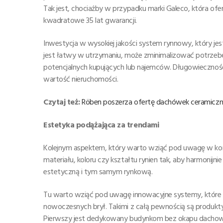
Tak jest, chociażby w przypadku marki Galeco, która ofe
kwadratowe 35 lat gwarancji.
Inwestycja w wysokiej jakości system rynnowy, który je
jest łatwy w utrzymaniu, może zminimalizować potrzebę 
potencjalnych kupujących lub najemców. Długowieczność 
wartość nieruchomości.
Czytaj też:
Röben poszerza ofertę dachówek ceramiczn
Estetyka podążająca za trendami
Kolejnym aspektem, który warto wziąć pod uwagę w kont
materiału, koloru czy kształtu rynien tak, aby harmonijn
estetyczną i tym samym rynkową.
Tu warto wziąć pod uwagę innowacyjne systemy, które w
nowoczesnych brył. Takimi z całą pewnością są produk
Pierwszy jest dedykowany budynkom bez okapu dachoweg