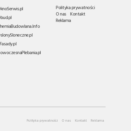
Polityka prywatności
knoSerwis.pl
O nas
Kontakt
bud.pl
Reklama
hemiaBudowlana.Info
slonySloneczne.pl
Fasady.pl
owoczesnaPlebania.pl
Polityka prywatności
O nas
Kontakt
Reklama