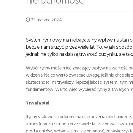
23 marzec 2024
System rynnowy ma niebagatelny wpływ na stan o
będzie nam służyć przez wiele lat. To, w jaki sposó
jednak nie tylko na dalszą trwałość budynku, ale ta
Wybór rynny może mieć znaczący wpływ na wartość bud
widzenia. Na co warto zwracać uwagę, jeśli nie chce się 
skuteczność. Im trwalszy i lepszej jakości system, tym m
fundamentów. Warto więc wybierać rynny z trwałych mate
Trwała stal
Rynny stalowe są odporne na uszkodzenia mechaniczne, a
atmosferyczne i mogą przez wiele lat zachować swój p
producentów, wówczas ma się pewność, że wykorzystane 