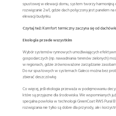
spustowej w elewacji domu, system tworzy harmonijną ca
rozwiązanie 2w1, gdzie dach połączony jest panelem na
elewacji budynku.
Czytaj też:
Komfort termiczny zaczyna się od dachówki 
Ekologia przede wszystkim
Wybór systemów rynnowych umożliwiających efektywne
gospodarczych (np. nawadniania terenów zielonych) mo
w regionach, gdzie zrównoważone zarządzanie zasobami
Do rur spustowych w systemach Galeco można bez pro
zbierać deszczówkę.
Co więcej, jeśli ekologia przeważa w podejmowaniu decy
które są przyjazne dla środowiska. We wspomnianych ju
specjalna powłoka w technologii GreenCoat RWS Pural B
rozwiązania nie tylko są dobre dla przyrody, ale i korzys