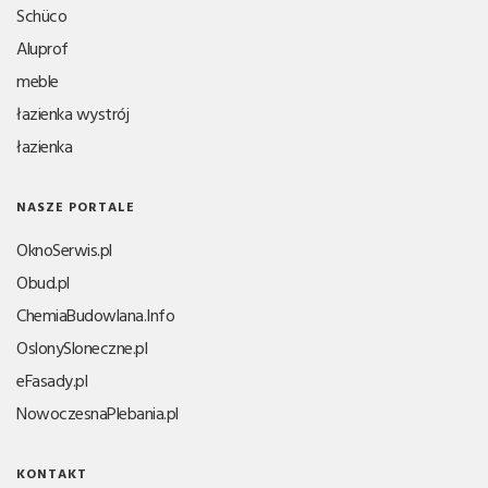
Schüco
Aluprof
meble
łazienka wystrój
łazienka
NASZE PORTALE
OknoSerwis.pl
Obud.pl
ChemiaBudowlana.Info
OslonySloneczne.pl
eFasady.pl
NowoczesnaPlebania.pl
KONTAKT