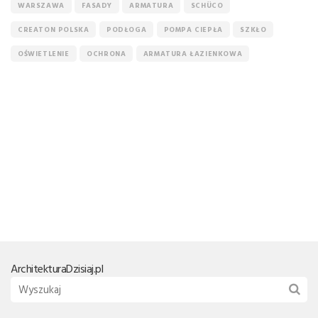
WARSZAWA
FASADY
ARMATURA
SCHÜCO
CREATON POLSKA
PODŁOGA
POMPA CIEPŁA
SZKŁO
OŚWIETLENIE
OCHRONA
ARMATURA ŁAZIENKOWA
Architektura
Dzisiaj.pl