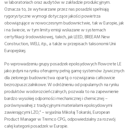
w laboratoriach oraz audytów w zakładzie produkcyjnym.
Oznacza to, że wytwarzane przez nas posadzki spełniają
rygorystyczne wymogi dotyczące jakości powietrza
obowiązujące w nowoczesnym budownictwie, tak w Europie, jak
i na świecie, w tym limity emisji wskazane w systemach
certyfikacji środowiskowej, takich, jak LEED, BREEAM New
Construction, WELL itp., a także w przepisach taksonomii Unii
Europejskiej.
Po wprowadzeniu grupy posadzek epoksydowych Flowcrete LE
jako jedyni na rynku oferujemy pełną gamę systemów żywicznych
dla zielonego budownictwa opartą o rozwiązania całkowicie
bezrozpuszczalnikowe. W odróżnieniu od popularnych na rynku
produktów wodorozcieńczalnych, pozwala to na zapewnienie
bardzo wysokiej odporności mechanicznej i chemicznej –
porównywalnej z tradycyjnymi materiałami epoksydowymi
zawierającymi LZO,” – wyjaśnia Mikołaj Tokarski, European
Product Manager w Tremco CPG, odpowiedzialny za rozwój
całej kategorii posadzek w Europie.