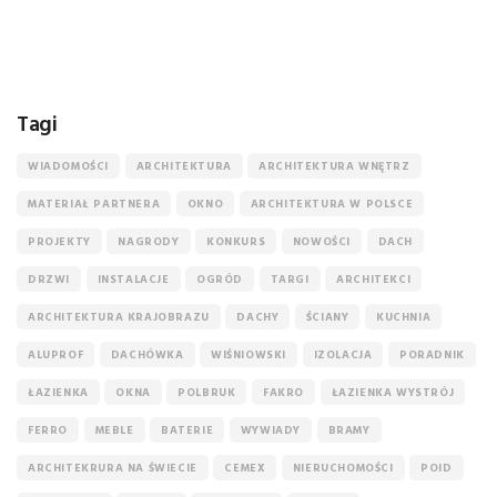
Tagi
WIADOMOŚCI
ARCHITEKTURA
ARCHITEKTURA WNĘTRZ
MATERIAŁ PARTNERA
OKNO
ARCHITEKTURA W POLSCE
PROJEKTY
NAGRODY
KONKURS
NOWOŚCI
DACH
DRZWI
INSTALACJE
OGRÓD
TARGI
ARCHITEKCI
ARCHITEKTURA KRAJOBRAZU
DACHY
ŚCIANY
KUCHNIA
ALUPROF
DACHÓWKA
WIŚNIOWSKI
IZOLACJA
PORADNIK
ŁAZIENKA
OKNA
POLBRUK
FAKRO
ŁAZIENKA WYSTRÓJ
FERRO
MEBLE
BATERIE
WYWIADY
BRAMY
ARCHITEKRURA NA ŚWIECIE
CEMEX
NIERUCHOMOŚCI
POID