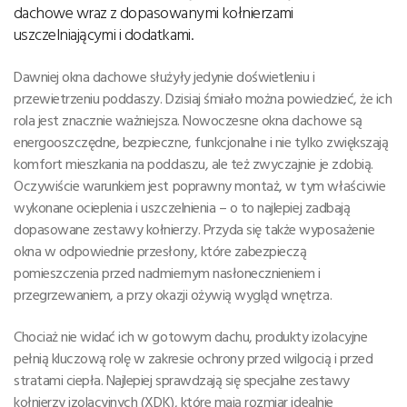
dachowe wraz z dopasowanymi kołnierzami
uszczelniającymi i dodatkami.
Dawniej okna dachowe służyły jedynie doświetleniu i
przewietrzeniu poddaszy. Dzisiaj śmiało można powiedzieć, że ich
rola jest znacznie ważniejsza. Nowoczesne okna dachowe są
energooszczędne, bezpieczne, funkcjonalne i nie tylko zwiększają
komfort mieszkania na poddaszu, ale też zwyczajnie je zdobią.
Oczywiście warunkiem jest poprawny montaż, w tym właściwie
wykonane ocieplenia i uszczelnienia – o to najlepiej zadbają
dopasowane zestawy kołnierzy. Przyda się także wyposażenie
okna w odpowiednie przesłony, które zabezpieczą
pomieszczenia przed nadmiernym nasłonecznieniem i
przegrzewaniem, a przy okazji ożywią wygląd wnętrza.
Chociaż nie widać ich w gotowym dachu, produkty izolacyjne
pełnią kluczową rolę w zakresie ochrony przed wilgocią i przed
stratami ciepła. Najlepiej sprawdzają się specjalne zestawy
kołnierzy izolacyjnych (XDK), które mają rozmiar idealnie