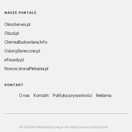
NASZE PORTALE
OknoSerwis.pl
Obud.pl
ChemiaBudowlana.Info
OslonySloneczne.pl
eFasady.pl
NowoczesnaPlebania.pl
KONTAKT
O nas
Kontakt
Polityka prywatności
Reklama
© 2026 ArchitekturaDzisiaj.pl. Wszelkie prawa zastrzeżone.