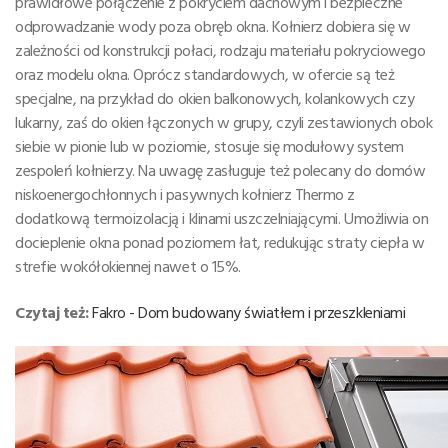
prawidłowe połączenie z pokryciem dachowym i bezpieczne
odprowadzanie wody poza obręb okna. Kołnierz dobiera się w
zależności od konstrukcji połaci, rodzaju materiału pokryciowego
oraz modelu okna. Oprócz standardowych, w ofercie są też
specjalne, na przykład do okien balkonowych, kolankowych czy
lukarny, zaś do okien łączonych w grupy, czyli zestawionych obok
siebie w pionie lub w poziomie, stosuje się modułowy system
zespoleń kołnierzy. Na uwagę zasługuje też polecany do domów
niskoenergochłonnych i pasywnych kołnierz Thermo z
dodatkową termoizolacją i klinami uszczelniającymi. Umożliwia on
docieplenie okna ponad poziomem łat, redukując straty ciepła w
strefie wokółokiennej nawet o 15%.
Czytaj też:
Fakro - Dom budowany światłem i przeszkleniami