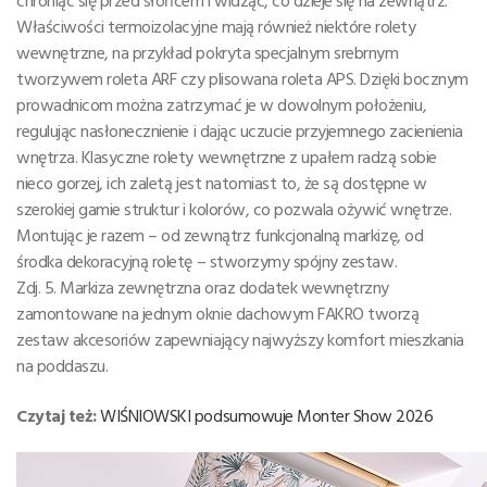
chroniąc się przed słońcem i widząc, co dzieje się na zewnątrz.
Właściwości termoizolacyjne mają również niektóre rolety
wewnętrzne, na przykład pokryta specjalnym srebrnym
tworzywem roleta ARF czy plisowana roleta APS. Dzięki bocznym
prowadnicom można zatrzymać je w dowolnym położeniu,
regulując nasłonecznienie i dając uczucie przyjemnego zacienienia
wnętrza. Klasyczne rolety wewnętrzne z upałem radzą sobie
nieco gorzej, ich zaletą jest natomiast to, że są dostępne w
szerokiej gamie struktur i kolorów, co pozwala ożywić wnętrze.
Montując je razem – od zewnątrz funkcjonalną markizę, od
środka dekoracyjną roletę – stworzymy spójny zestaw.
Zdj. 5. Markiza zewnętrzna oraz dodatek wewnętrzny
zamontowane na jednym oknie dachowym FAKRO tworzą
zestaw akcesoriów zapewniający najwyższy komfort mieszkania
na poddaszu.
Czytaj też:
WIŚNIOWSKI podsumowuje Monter Show 2026