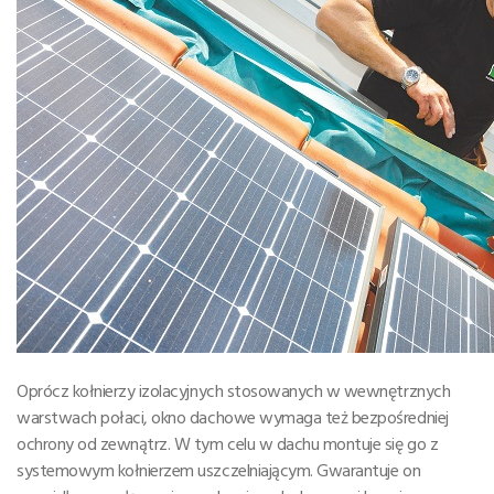
Oprócz kołnierzy izolacyjnych stosowanych w wewnętrznych
warstwach połaci, okno dachowe wymaga też bezpośredniej
ochrony od zewnątrz. W tym celu w dachu montuje się go z
systemowym kołnierzem uszczelniającym. Gwarantuje on