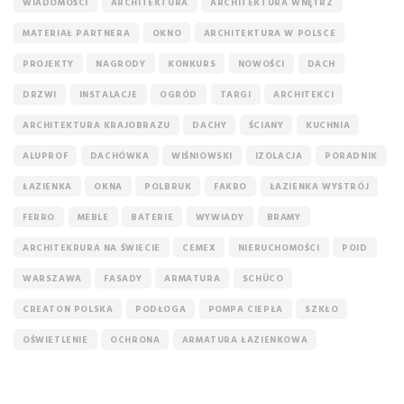
WIADOMOŚCI
ARCHITEKTURA
ARCHITEKTURA WNĘTRZ
MATERIAŁ PARTNERA
OKNO
ARCHITEKTURA W POLSCE
PROJEKTY
NAGRODY
KONKURS
NOWOŚCI
DACH
DRZWI
INSTALACJE
OGRÓD
TARGI
ARCHITEKCI
ARCHITEKTURA KRAJOBRAZU
DACHY
ŚCIANY
KUCHNIA
ALUPROF
DACHÓWKA
WIŚNIOWSKI
IZOLACJA
PORADNIK
ŁAZIENKA
OKNA
POLBRUK
FAKRO
ŁAZIENKA WYSTRÓJ
FERRO
MEBLE
BATERIE
WYWIADY
BRAMY
ARCHITEKRURA NA ŚWIECIE
CEMEX
NIERUCHOMOŚCI
POID
WARSZAWA
FASADY
ARMATURA
SCHÜCO
CREATON POLSKA
PODŁOGA
POMPA CIEPŁA
SZKŁO
OŚWIETLENIE
OCHRONA
ARMATURA ŁAZIENKOWA