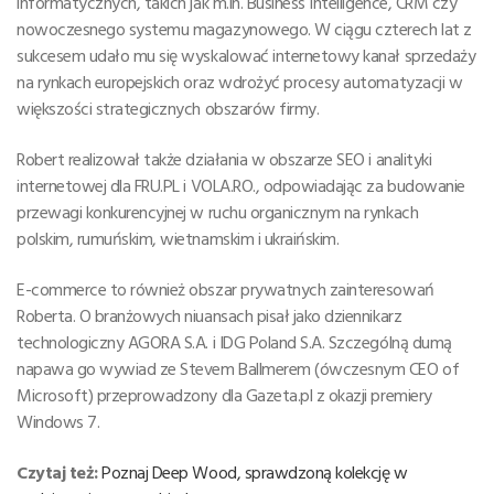
informatycznych, takich jak m.in. Business Intelligence, CRM czy
nowoczesnego systemu magazynowego. W ciągu czterech lat z
sukcesem udało mu się wyskalować internetowy kanał sprzedaży
na rynkach europejskich oraz wdrożyć procesy automatyzacji w
większości strategicznych obszarów firmy.
Robert realizował także działania w obszarze SEO i analityki
internetowej dla FRU.PL i VOLA.RO., odpowiadając za budowanie
przewagi konkurencyjnej w ruchu organicznym na rynkach
polskim, rumuńskim, wietnamskim i ukraińskim.
E-commerce to również obszar prywatnych zainteresowań
Roberta. O branżowych niuansach pisał jako dziennikarz
technologiczny AGORA S.A. i IDG Poland S.A. Szczególną dumą
napawa go wywiad ze Stevem Ballmerem (ówczesnym CEO of
Microsoft) przeprowadzony dla Gazeta.pl z okazji premiery
Windows 7.
Czytaj też:
Poznaj Deep Wood, sprawdzoną kolekcję w