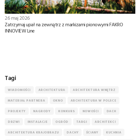
26 maj 2026
Zatrzymaj upał na zewnątrz z markizami pionowymi FAKRO
INNOVIEW Line
Tagi
WIADOMOŚCI
ARCHITEKTURA
ARCHITEKTURA WNĘTRZ
MATERIAŁ PARTNERA
OKNO
ARCHITEKTURA W POLSCE
PROJEKTY
NAGRODY
KONKURS
NOWOŚCI
DACH
DRZWI
INSTALACJE
OGRÓD
TARGI
ARCHITEKCI
ARCHITEKTURA KRAJOBRAZU
DACHY
ŚCIANY
KUCHNIA