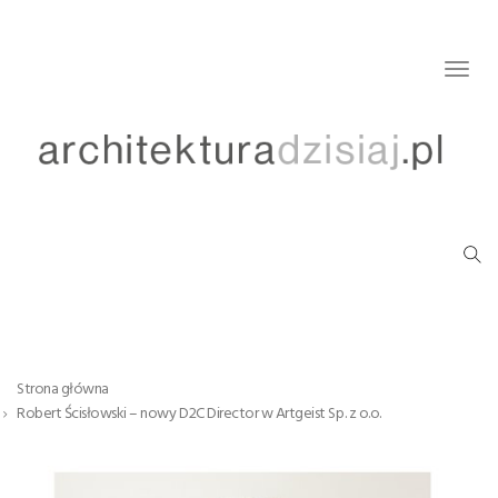
Togg
navig
Strona główna
Robert Ścisłowski – nowy D2C Director w Artgeist Sp. z o.o.