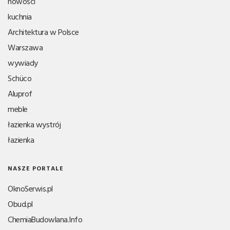
nowości
kuchnia
Architektura w Polsce
Warszawa
wywiady
Schüco
Aluprof
meble
łazienka wystrój
łazienka
NASZE PORTALE
OknoSerwis.pl
Obud.pl
ChemiaBudowlana.Info