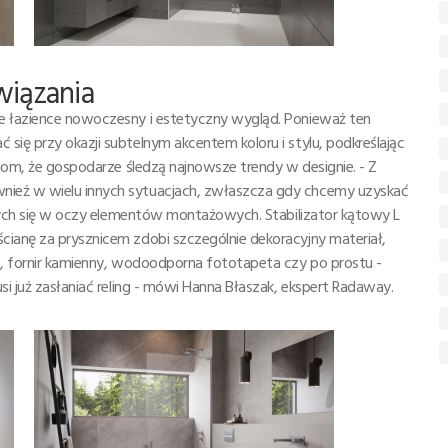
wiązania
je łazience nowoczesny i estetyczny wygląd. Ponieważ ten
się przy okazji subtelnym akcentem koloru i stylu, podkreślając
ciom, że gospodarze śledzą najnowsze trendy w designie. - Z
nież w wielu innych sytuacjach, zwłaszcza gdy chcemy uzyskać
jących się w oczy elementów montażowych. Stabilizator kątowy L
cianę za prysznicem zdobi szczególnie dekoracyjny materiał,
go, fornir kamienny, wodoodporna fototapeta czy po prostu -
si już zasłaniać reling - mówi Hanna Błaszak, ekspert Radaway.