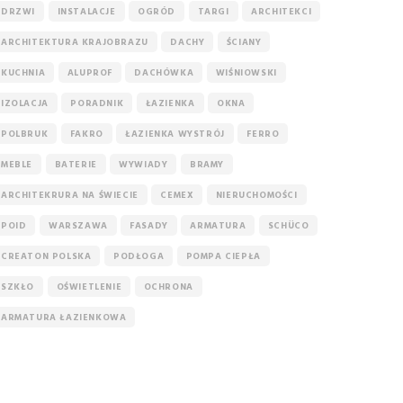
DRZWI
INSTALACJE
OGRÓD
TARGI
ARCHITEKCI
ARCHITEKTURA KRAJOBRAZU
DACHY
ŚCIANY
KUCHNIA
ALUPROF
DACHÓWKA
WIŚNIOWSKI
IZOLACJA
PORADNIK
ŁAZIENKA
OKNA
POLBRUK
FAKRO
ŁAZIENKA WYSTRÓJ
FERRO
MEBLE
BATERIE
WYWIADY
BRAMY
ARCHITEKRURA NA ŚWIECIE
CEMEX
NIERUCHOMOŚCI
POID
WARSZAWA
FASADY
ARMATURA
SCHÜCO
CREATON POLSKA
PODŁOGA
POMPA CIEPŁA
SZKŁO
OŚWIETLENIE
OCHRONA
ARMATURA ŁAZIENKOWA