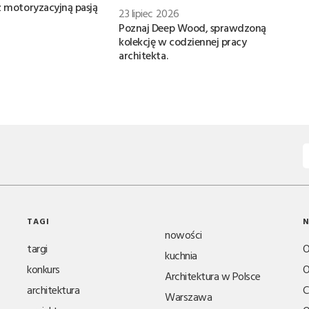
z motoryzacyjną pasją
23 lipiec 2026
Poznaj Deep Wood, sprawdzoną
kolekcję w codziennej pracy
architekta.
TAGI
N
nowości
targi
O
kuchnia
konkurs
O
Architektura w Polsce
architektura
C
Warszawa