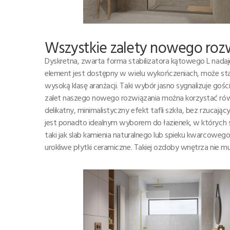
Wszystkie zalety nowego roz
Dyskretna, zwarta forma stabilizatora kątowego L nada
element jest dostępny w wielu wykończeniach, może stać 
wysoką klasę aranżacji. Taki wybór jasno sygnalizuje goś
zalet naszego nowego rozwiązania można korzystać rów
delikatny, minimalistyczny efekt tafli szkła, bez rzuca
jest ponadto idealnym wyborem do łazienek, w których ś
taki jak slab kamienia naturalnego lub spieku kwarcowe
urokliwe płytki ceramiczne. Takiej ozdoby wnętrza nie mu