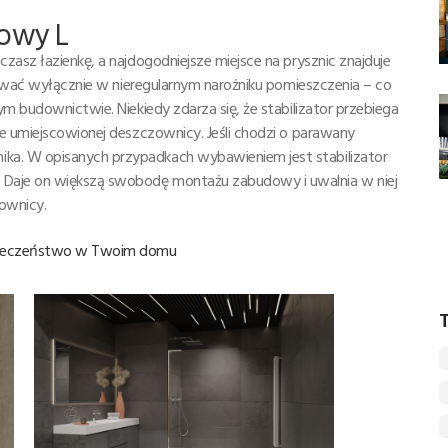
towy L
zasz łazienkę, a najdogodniejsze miejsce na prysznic znajduje
nżować wyłącznie w nieregularnym narożniku pomieszczenia – co
m budownictwie. Niekiedy zdarza się, że stabilizator przebiega
ie umiejscowionej deszczownicy. Jeśli chodzi o parawany
a. W opisanych przypadkach wybawieniem jest stabilizator
Daje on większą swobodę montażu zabudowy i uwalnia w niej
zownicy.
zpieczeństwo w Twoim domu
T