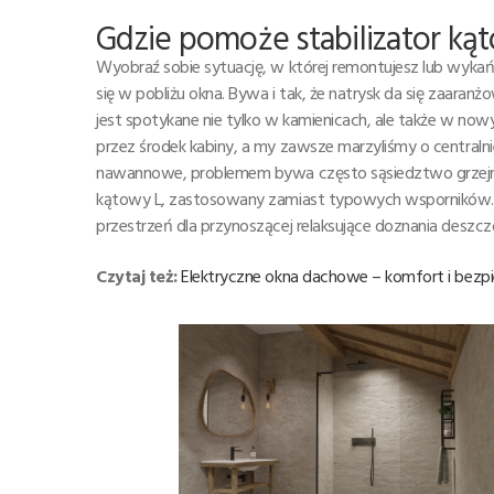
Gdzie pomoże stabilizator ką
Wyobraź sobie sytuację, w której remontujesz lub wykańc
się w pobliżu okna. Bywa i tak, że natrysk da się zaara
jest spotykane nie tylko w kamienicach, ale także w nowy
przez środek kabiny, a my zawsze marzyliśmy o centraln
nawannowe, problemem bywa często sąsiedztwo grzejnik
kątowy L, zastosowany zamiast typowych wsporników. 
przestrzeń dla przynoszącej relaksujące doznania deszc
Czytaj też:
Elektryczne okna dachowe – komfort i be