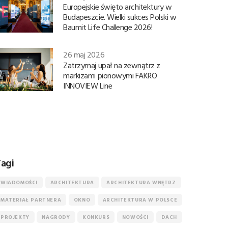
Europejskie święto architektury w
Budapeszcie. Wielki sukces Polski w
Baumit Life Challenge 2026!
26 maj 2026
Zatrzymaj upał na zewnątrz z
markizami pionowymi FAKRO
INNOVIEW Line
agi
WIADOMOŚCI
ARCHITEKTURA
ARCHITEKTURA WNĘTRZ
MATERIAŁ PARTNERA
OKNO
ARCHITEKTURA W POLSCE
PROJEKTY
NAGRODY
KONKURS
NOWOŚCI
DACH