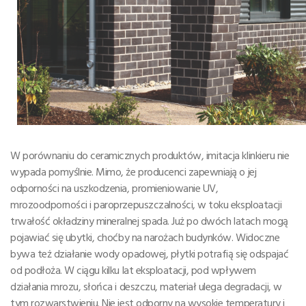
W porównaniu do ceramicznych produktów, imitacja klinkieru nie
wypada pomyślnie. Mimo, że producenci zapewniają o jej
odporności na uszkodzenia, promieniowanie UV,
mrozoodporności i paroprzepuszczalności, w toku eksploatacji
trwałość okładziny mineralnej spada. Już po dwóch latach mogą
pojawiać się ubytki, choćby na narożach budynków. Widoczne
bywa też działanie wody opadowej, płytki potrafią się odspajać
od podłoża. W ciągu kilku lat eksploatacji, pod wpływem
działania mrozu, słońca i deszczu, materiał ulega degradacji, w
tym rozwarstwieniu. Nie jest odporny na wysokie temperatury i