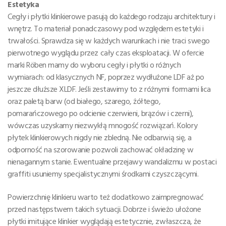
Estetyka
Cegły i płytki klinkierowe pasują do każdego rodzaju architektury i
wnętrz. To materiał ponadczasowy pod względem estetyki i
trwałości. Sprawdza się w każdych warunkach i nie traci swego
pierwotnego wyglądu przez cały czas eksploatacji. W ofercie
marki Röben mamy do wyboru cegły i płytki o różnych
wymiarach: od klasycznych NF, poprzez wydłużone LDF aż po
jeszcze dłuższe XLDF. Jeśli zestawimy to z różnymi formami lica
oraz paletą barw (od białego, szarego, żółtego,
pomarańczowego po odcienie czerwieni, brązów i czerni),
wówczas uzyskamy niezwykłą mnogość rozwiązań. Kolory
płytek klinkierowych nigdy nie zbledną. Nie odbarwią się, a
odporność na szorowanie pozwoli zachować okładzinę w
nienagannym stanie. Ewentualne przejawy wandalizmu w postaci
graffiti usuniemy specjalistycznymi środkami czyszczącymi.
Powierzchnię klinkieru warto też dodatkowo zaimpregnować
przed następstwem takich sytuacji. Dobrze i świeżo ułożone
płytki imitujące klinkier wyglądają estetycznie, zwłaszcza, że