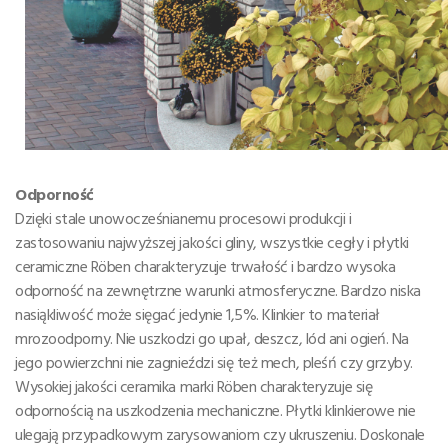
Odporność
Dzięki stale unowocześnianemu procesowi produkcji i
zastosowaniu najwyższej jakości gliny, wszystkie cegły i płytki
ceramiczne Röben charakteryzuje trwałość i bardzo wysoka
odporność na zewnętrzne warunki atmosferyczne. Bardzo niska
nasiąkliwość może sięgać jedynie 1,5%. Klinkier to materiał
mrozoodporny. Nie uszkodzi go upał, deszcz, lód ani ogień. Na
jego powierzchni nie zagnieździ się też mech, pleśń czy grzyby.
Wysokiej jakości ceramika marki Röben charakteryzuje się
odpornością na uszkodzenia mechaniczne. Płytki klinkierowe nie
ulegają przypadkowym zarysowaniom czy ukruszeniu. Doskonale