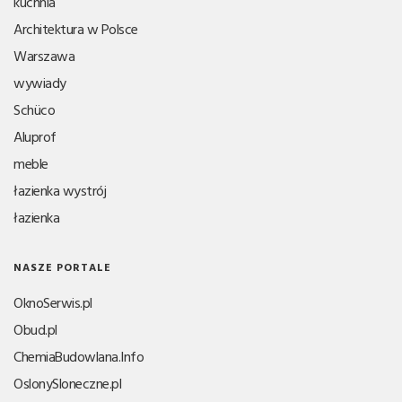
kuchnia
Architektura w Polsce
Warszawa
wywiady
Schüco
Aluprof
meble
łazienka wystrój
łazienka
NASZE PORTALE
OknoSerwis.pl
Obud.pl
ChemiaBudowlana.Info
OslonySloneczne.pl