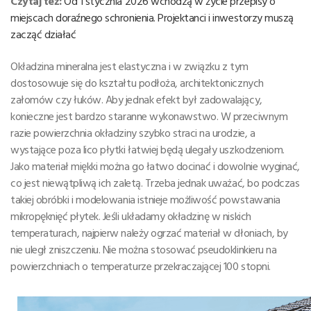
Czytaj też:
Od 1 stycznia 2026 wchodzą w życie przepisy o
miejscach doraźnego schronienia. Projektanci i inwestorzy muszą
zacząć działać
Okładzina mineralna jest elastyczna i w związku z tym
dostosowuje się do kształtu podłoża, architektonicznych
załomów czy łuków. Aby jednak efekt był zadowalający,
konieczne jest bardzo staranne wykonawstwo. W przeciwnym
razie powierzchnia okładziny szybko straci na urodzie, a
wystające poza lico płytki łatwiej będą ulegały uszkodzeniom.
Jako materiał miękki można go łatwo docinać i dowolnie wyginać,
co jest niewątpliwą ich zaletą. Trzeba jednak uważać, bo podczas
takiej obróbki i modelowania istnieje możliwość powstawania
mikropęknięć płytek. Jeśli układamy okładzinę w niskich
temperaturach, najpierw należy ogrzać materiał w dłoniach, by
nie uległ zniszczeniu. Nie można stosować pseudoklinkieru na
powierzchniach o temperaturze przekraczającej 100 stopni.