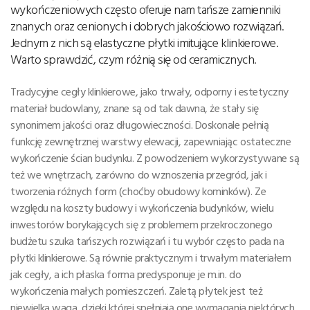
wykończeniowych często oferuje nam tańsze zamienniki
znanych oraz cenionych i dobrych jakościowo rozwiązań.
Jednym z nich są elastyczne płytki imitujące klinkierowe.
Warto sprawdzić, czym różnią się od ceramicznych.
Tradycyjne cegły klinkierowe, jako trwały, odporny i estetyczny
materiał budowlany, znane są od tak dawna, że stały się
synonimem jakości oraz długowieczności. Doskonale pełnią
funkcję zewnętrznej warstwy elewacji, zapewniając ostateczne
wykończenie ścian budynku. Z powodzeniem wykorzystywane są
też we wnętrzach, zarówno do wznoszenia przegród, jak i
tworzenia różnych form (choćby obudowy kominków). Ze
względu na koszty budowy i wykończenia budynków, wielu
inwestorów borykających się z problemem przekroczonego
budżetu szuka tańszych rozwiązań i tu wybór często pada na
płytki klinkierowe. Są równie praktycznym i trwałym materiałem
jak cegły, a ich płaska forma predysponuje je m.in. do
wykończenia małych pomieszczeń. Zaletą płytek jest też
niewielka waga, dzięki której spełniają one wymagania niektórych