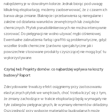
nabędziemy je w dowolnym kolorze. Jednak biorąc pod uwagę
kilkuletnią eksploatację, możemy zaobserwować, że z czasem ich
barwa ulega zmianie. Blaknięcie i przebarwienia są nieregularne i
zależne od działania warunków zewnętrznych lub związków
chemicznych. Płytek pseudoklinkierowych nie można intensywnie
szorować. Do pielęgnacji nie wolno używać myjki ciśnieniowej.
Ewentualne zabrudzenia farbą i graffiti są problematyczne, gdyż
wszelkie środki chemiczne (zarówno specjalistyczne jak i
powszechnie stosowane produkty czyszczące) nie mogą być tu
wykorzystywane.
Czytaj też:
Projekty domów: co najbardziej wpływa na koszty
budowy? Raport
Zdecydowanie trwalszy efekt osiągniemy przy zastosowaniu
elastycznych płytek we wnętrzach, choć trzeba liczyć się z tym,
że zmiany zachodzące w trakcie eksploatacji będą wymagały nie
tyle zabiegów pielęgnacyjnych, ile wymiany elementów okładziny.
Oszczędność przy wyborze materiałów budowlanych może