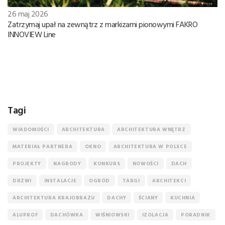
26 maj 2026
Zatrzymaj upał na zewnątrz z markizami pionowymi FAKRO
INNOVIEW Line
Tagi
WIADOMOŚCI
ARCHITEKTURA
ARCHITEKTURA WNĘTRZ
MATERIAŁ PARTNERA
OKNO
ARCHITEKTURA W POLSCE
PROJEKTY
NAGRODY
KONKURS
NOWOŚCI
DACH
DRZWI
INSTALACJE
OGRÓD
TARGI
ARCHITEKCI
ARCHITEKTURA KRAJOBRAZU
DACHY
ŚCIANY
KUCHNIA
ALUPROF
DACHÓWKA
WIŚNIOWSKI
IZOLACJA
PORADNIK