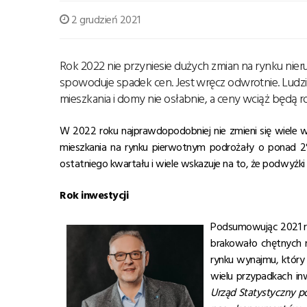
2 grudzień 2021
Rok 2022 nie przyniesie dużych zmian na rynku nieru
spowoduje spadek cen. Jest wręcz odwrotnie. Ludz
mieszkania i domy nie osłabnie, a ceny wciąż będą ro
W 2022 roku najprawdopodobniej nie zmieni się wiele w
mieszkania na rynku pierwotnym podrożały o ponad 
ostatniego kwartału i wiele wskazuje na to, że podwyżki
Rok inwestycji
Podsumowując 2021 ro
brakowało chętnych n
rynku wynajmu, który
wielu przypadkach in
Urząd Statystyczny po