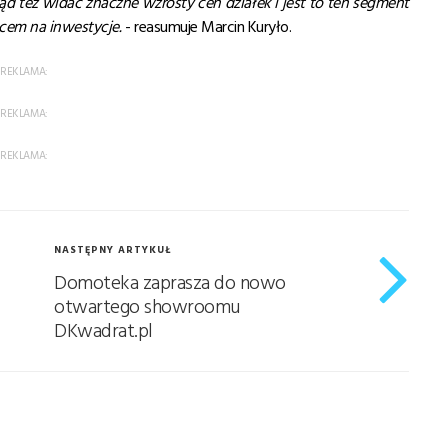
d też widać znaczne wzrosty cen działek i jest to ten segment
scem na inwestycje.
- reasumuje Marcin Kuryło.
REKLAMA:
REKLAMA:
REKLAMA:
NASTĘPNY ARTYKUŁ
Domoteka zaprasza do nowo
otwartego showroomu
DKwadrat.pl