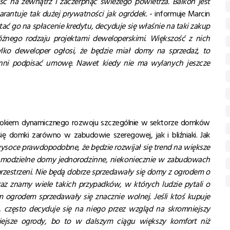
 na zewnątrz i zaczerpnąć świeżego powietrza. Balkon jest
rantuje tak dużej prywatności jak ogródek.
- informuje Marcin
stać go na spłacenie kredytu, decyduje się właśnie na taki zakup
óżnego rodzaju projektami deweloperskimi. Większość z nich
tylko deweloper ogłosi, że będzie miał domy na sprzedaż, to
łonni podpisać umowę. Nawet kiedy nie ma wylanych jeszcze
 rokiem dynamicznego rozwoju szczególnie w sektorze domków
 domki zarówno w zabudowie szeregowej, jak i bliźniaki. Jak
wysoce prawdopodobne, że będzie rozwijał się trend na większe
samodzielne domy jednorodzinne, niekoniecznie w zabudowach
zestrzeni. Nie będą dobrze sprzedawały się domy z ogrodem o
z znamy wiele takich przypadków, w których ludzie pytali o
m ogrodem sprzedawały się znacznie wolnej. Jeśli ktoś kupuje
zęsto decyduje się na niego przez wzgląd na skromniejszy
ejsze ogrody, bo to w dalszym ciągu większy komfort niż