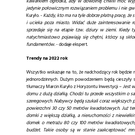
kawałkiem ogródka, aby w dowolnej chwili móc wyjść
jedynie połowicznym rozwiązaniem problemu i nie gwa
Kuryło. -
Każdy, kto ma na tyle dobrze płatną pracę, że 
i ucieka poza miasto. Widać duże zainteresowanie r
sprzedaje się na etapie tzw. dziury w ziemi. Kiedy 
natychmiastowo pojawiają się chętni, którzy są sk
fundamentów.
- dodaje ekspert.
Trendy na 2022 rok
Wszystko wskazuje na to, że nadchodzący rok będzie
jednorodzinnych. Dużym powodzeniem będą cieszyły się
tłumaczy Marcin Kuryło z Horyzontu Inwestycji –
Jest 
domu z dużą działką. Chodzi tu przede wszystkim o 
szeregowych. Nabywcy będą szukali coraz większych pr
powierzchni 30 czy 50 metrów kwadratowych. Już tera
domki z większą działką, a nieruchomości z niewielki
domek o metrażu 80 czy 100 metrów kwadratowych, c
budżet. Takie osoby są w stanie zaakceptować mni