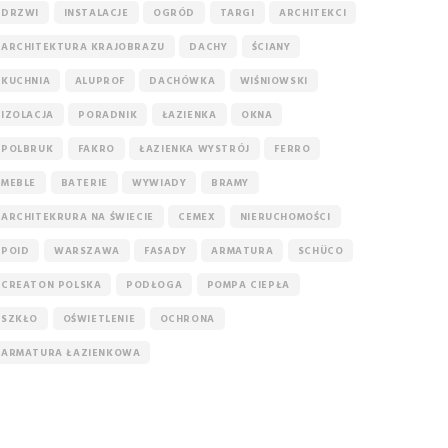
DRZWI
INSTALACJE
OGRÓD
TARGI
ARCHITEKCI
ARCHITEKTURA KRAJOBRAZU
DACHY
ŚCIANY
KUCHNIA
ALUPROF
DACHÓWKA
WIŚNIOWSKI
IZOLACJA
PORADNIK
ŁAZIENKA
OKNA
POLBRUK
FAKRO
ŁAZIENKA WYSTRÓJ
FERRO
MEBLE
BATERIE
WYWIADY
BRAMY
ARCHITEKRURA NA ŚWIECIE
CEMEX
NIERUCHOMOŚCI
POID
WARSZAWA
FASADY
ARMATURA
SCHÜCO
CREATON POLSKA
PODŁOGA
POMPA CIEPŁA
SZKŁO
OŚWIETLENIE
OCHRONA
ARMATURA ŁAZIENKOWA