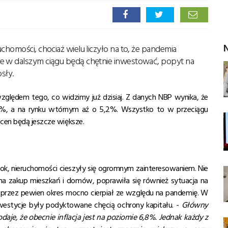
N
chomości, chociaż wielu liczyło na to, że pandemia
ie w dalszym ciągu będą chętnie inwestować, popyt na
sły.
zględem tego, co widzimy już dzisiaj. Z danych NBP wynika, że
2%, a na rynku wtórnym aż o 5,2%. Wszystko to w przeciągu
 cen będą jeszcze większe.
k, nieruchomości cieszyły się ogromnym zainteresowaniem. Nie
a zakup mieszkań i domów, poprawiła się również sytuacja na
 przez pewien okres mocno cierpiał ze względu na pandemię. W
westycje były podyktowane chęcią ochrony kapitału. -
Główny
daje, że obecnie inflacja jest na poziomie 6,8%. Jednak każdy z