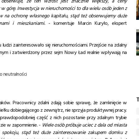
obserwuje, że ten wzrost jest znacznie większy, a ceny
w górę. Inwestycja w nieruchomości to dla wielu osób jeden z
w na ochronę własnego kapitału, stąd też obserwujemy duże
mami i mieszkaniami.
- komentuje Marcin Kuryło, ekspert
u ludzi zainteresowało się nieruchomościami. Przejście na zdalny
cznym i zatwierdzony przez sejm Nowy Ład realnie wpływają na
o neutralności
T
aków. Pracownicy zdalni zdają sobie sprawę, że zamknięcie w
giełku dobiegającego z zewnątrz, nie sprzyja produktywnej pracy.
ajprawdopodobniej część z nich pozostanie przy zdalnym trybie
zie w zapomnienie. -
Wiele osób próbuje uciec z dala od miasta
 i spokoju, stąd też duże zainteresowanie zakupem domku z