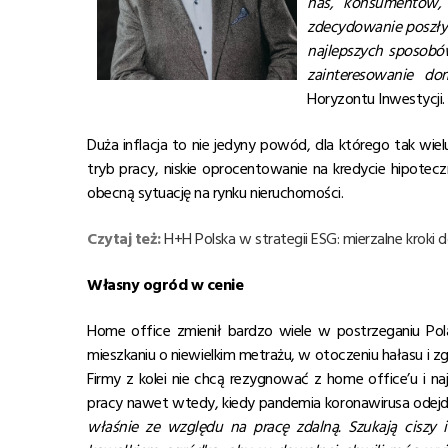
nas, konsumentów, 
zdecydowanie poszły 
najlepszych sposobó
zainteresowanie do
Horyzontu Inwestycji.
Duża inflacja to nie jedyny powód, dla którego tak wiel
tryb pracy, niskie oprocentowanie na kredycie hipote
obecną sytuację na rynku nieruchomości.
Czytaj też:
H+H Polska w strategii ESG: mierzalne kroki d
Własny ogród w cenie
Home office zmienił bardzo wiele w postrzeganiu Pol
mieszkaniu o niewielkim metrażu, w otoczeniu hałasu i z
Firmy z kolei nie chcą rezygnować z home office’u i n
pracy nawet wtedy, kiedy pandemia koronawirusa odejd
właśnie ze względu na pracę zdalną. Szukają ciszy