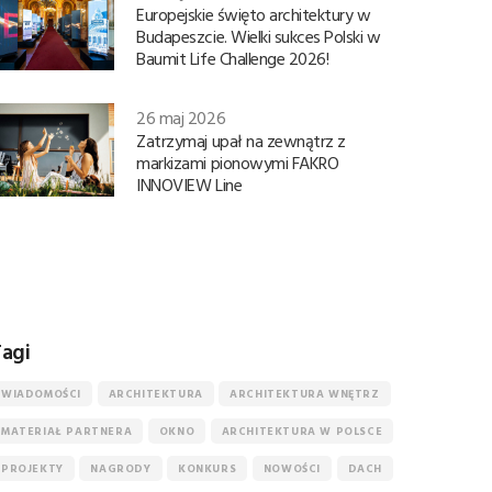
Europejskie święto architektury w
Budapeszcie. Wielki sukces Polski w
Baumit Life Challenge 2026!
26 maj 2026
Zatrzymaj upał na zewnątrz z
markizami pionowymi FAKRO
INNOVIEW Line
agi
WIADOMOŚCI
ARCHITEKTURA
ARCHITEKTURA WNĘTRZ
MATERIAŁ PARTNERA
OKNO
ARCHITEKTURA W POLSCE
PROJEKTY
NAGRODY
KONKURS
NOWOŚCI
DACH