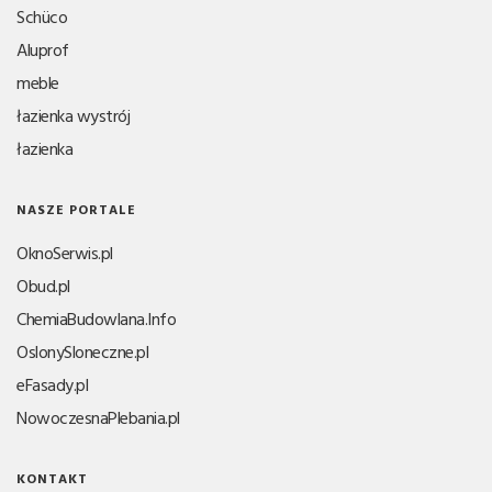
Schüco
Aluprof
meble
łazienka wystrój
łazienka
NASZE PORTALE
OknoSerwis.pl
Obud.pl
ChemiaBudowlana.Info
OslonySloneczne.pl
eFasady.pl
NowoczesnaPlebania.pl
KONTAKT