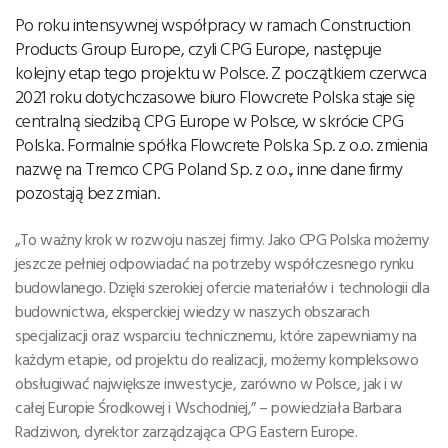
Po roku intensywnej współpracy w ramach Construction
Products Group Europe, czyli CPG Europe, następuje
kolejny etap tego projektu w Polsce. Z początkiem czerwca
2021 roku dotychczasowe biuro Flowcrete Polska staje się
centralną siedzibą CPG Europe w Polsce, w skrócie CPG
Polska. Formalnie spółka Flowcrete Polska Sp. z o.o. zmienia
nazwę na Tremco CPG Poland Sp. z o.o., inne dane firmy
pozostają bez zmian.
„To ważny krok w rozwoju naszej firmy. Jako CPG Polska możemy
jeszcze pełniej odpowiadać na potrzeby współczesnego rynku
budowlanego. Dzięki szerokiej ofercie materiałów i technologii dla
budownictwa, eksperckiej wiedzy w naszych obszarach
specjalizacji oraz wsparciu technicznemu, które zapewniamy na
każdym etapie, od projektu do realizacji, możemy kompleksowo
obsługiwać największe inwestycje, zarówno w Polsce, jak i w
całej Europie Środkowej i Wschodniej,” – powiedziała Barbara
Radziwon, dyrektor zarządzająca CPG Eastern Europe.