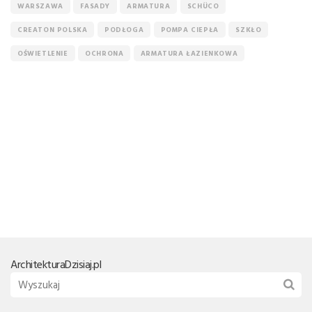
WARSZAWA
FASADY
ARMATURA
SCHÜCO
CREATON POLSKA
PODŁOGA
POMPA CIEPŁA
SZKŁO
OŚWIETLENIE
OCHRONA
ARMATURA ŁAZIENKOWA
Architektura
Dzisiaj.pl