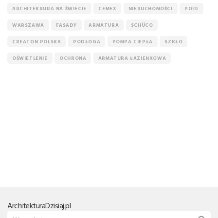
ARCHITEKRURA NA ŚWIECIE
CEMEX
NIERUCHOMOŚCI
POID
WARSZAWA
FASADY
ARMATURA
SCHÜCO
CREATON POLSKA
PODŁOGA
POMPA CIEPŁA
SZKŁO
OŚWIETLENIE
OCHRONA
ARMATURA ŁAZIENKOWA
Architektura
Dzisiaj.pl