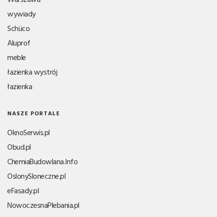
wywiady
Schüco
Aluprof
meble
łazienka wystrój
łazienka
NASZE PORTALE
OknoSerwis.pl
Obud.pl
ChemiaBudowlana.Info
OslonySloneczne.pl
eFasady.pl
NowoczesnaPlebania.pl