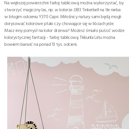
Na większej powierzchni farbę tablicową można wykorzystać, by
stworzyć magiczny las, np. w kolorze J383 Tinkerbell na tle nieba
w błogim odcieniu Y370 Capri. Miłośnicy natury sami będą mogli
dorysować kolorowe ptaki czy chowające się w liściach jeże.
Masz inny pomysł na kolor drzewa? Możesz śmiało puścić wodze
kolorystycznej fantazji - farbę tablicową Tikkurila Liitu można
bowiem barwić na ponad 13 tys. odcieni.