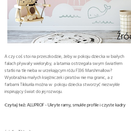
A czy coś stoi na przeszkodzie, żeby w pokoju dziecka w białych
falach pływały wieloryby, a latarnia ostrzegała swym światłem
statki na tle nieba w urzekającym różu F336 Marshmallow?
Wyobraźnia małych księżniczek i piratów nie ma granic, a z
farbami Tikkurila można w pokoju dziecka stworzyć niezwykle
inspirujący świat do jej rozwoju.
Czytaj też:
ALUPROF - Ukryte ramy, smukłe profile i czyste kadry