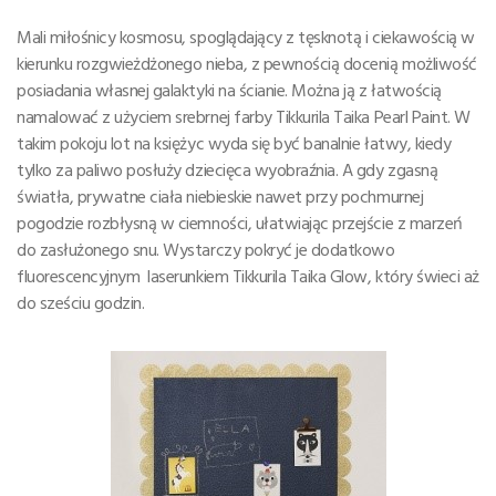
Mali miłośnicy kosmosu, spoglądający z tęsknotą i ciekawością w
kierunku rozgwieżdżonego nieba, z pewnością docenią możliwość
posiadania własnej galaktyki na ścianie. Można ją z łatwością
namalować z użyciem srebrnej farby Tikkurila Taika Pearl Paint. W
takim pokoju lot na księżyc wyda się być banalnie łatwy, kiedy
tylko za paliwo posłuży dziecięca wyobraźnia. A gdy zgasną
światła, prywatne ciała niebieskie nawet przy pochmurnej
pogodzie rozbłysną w ciemności, ułatwiając przejście z marzeń
do zasłużonego snu. Wystarczy pokryć je dodatkowo
fluorescencyjnym laserunkiem Tikkurila Taika Glow, który świeci aż
do sześciu godzin.