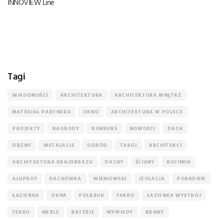
INNOVIEW Line
Tagi
WIADOMOŚCI
ARCHITEKTURA
ARCHITEKTURA WNĘTRZ
MATERIAŁ PARTNERA
OKNO
ARCHITEKTURA W POLSCE
PROJEKTY
NAGRODY
KONKURS
NOWOŚCI
DACH
DRZWI
INSTALACJE
OGRÓD
TARGI
ARCHITEKCI
ARCHITEKTURA KRAJOBRAZU
DACHY
ŚCIANY
KUCHNIA
ALUPROF
DACHÓWKA
WIŚNIOWSKI
IZOLACJA
PORADNIK
ŁAZIENKA
OKNA
POLBRUK
FAKRO
ŁAZIENKA WYSTRÓJ
FERRO
MEBLE
BATERIE
WYWIADY
BRAMY