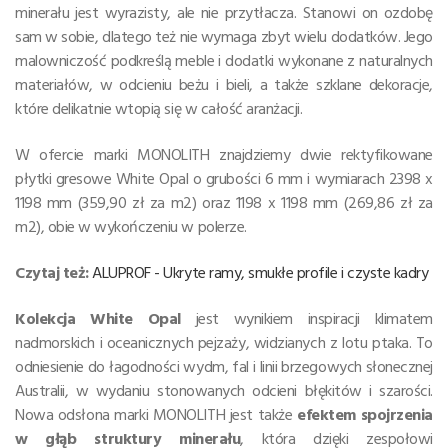
minerału jest wyrazisty, ale nie przytłacza. Stanowi on ozdobę
sam w sobie, dlatego też nie wymaga zbyt wielu dodatków. Jego
malowniczość podkreślą meble i dodatki wykonane z naturalnych
materiałów, w odcieniu beżu i bieli, a także szklane dekoracje,
które delikatnie wtopią się w całość aranżacji.
W ofercie marki MONOLITH znajdziemy dwie rektyfikowane
płytki gresowe White Opal o grubości 6 mm i wymiarach 2398 x
1198 mm (359,90 zł za m2) oraz 1198 x 1198 mm (269,86 zł za
m2), obie w wykończeniu w polerze.
Czytaj też:
ALUPROF - Ukryte ramy, smukłe profile i czyste kadry
Kolekcja White Opal
jest wynikiem inspiracji klimatem
nadmorskich i oceanicznych pejzaży, widzianych z lotu ptaka. To
odniesienie do łagodności wydm, fal i linii brzegowych słonecznej
Australii, w wydaniu stonowanych odcieni błękitów i szarości.
Nowa odsłona marki MONOLITH jest także
efektem spojrzenia
w głąb struktury minerału
, która dzięki zespołowi