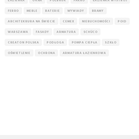
ŁAZIENKA
OKNA
POLBRUK
FAKRO
ŁAZIENKA WYSTRÓJ
FERRO
MEBLE
BATERIE
WYWIADY
BRAMY
ARCHITEKRURA NA ŚWIECIE
CEMEX
NIERUCHOMOŚCI
POID
WARSZAWA
FASADY
ARMATURA
SCHÜCO
CREATON POLSKA
PODŁOGA
POMPA CIEPŁA
SZKŁO
OŚWIETLENIE
OCHRONA
ARMATURA ŁAZIENKOWA