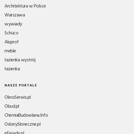
Architektura w Polsce
Warszawa
wywiady
Schüco
Aluprof
meble
łazienka wystrój
łazienka
NASZE PORTALE
OknoSerwis.pl
Obud.pl
ChemiaBudowlana.Info
OslonySloneczne.pl
eFasady.pl