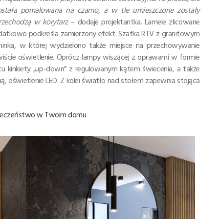
ostała pomalowana na czarno, a w tle umieszczone zostały
przechodzą w korytarz
– dodaje projektantka
.
Lamele zlicowane
dodatkowo podkreśla zamierzony efekt. Szafka RTV z granitowym
nka, w której wydzielono także miejsce na przechowywanie
ście oświetlenie.
Oprócz lampy wiszącej z oprawami w formie
ę tu kinkiety „up-down” z regulowanym kątem świecenia, a także
, oświetlenie LED. Z kolei światło nad stołem zapewnia stojąca
zpieczeństwo w Twoim domu