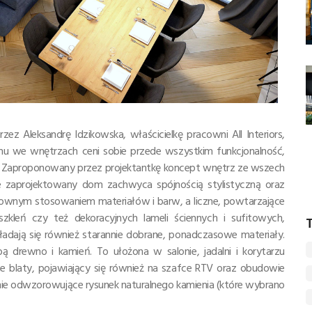
z Aleksandrę Idzikowska, właścicielkę pracowni All Interiors,
u we wnętrzach ceni sobie przede wszystkim funkcjonalność,
ę. Zaproponowany przez projektantkę koncept wnętrz ze wszech
zaprojektowany dom zachwyca spójnością stylistyczną oraz
ownym stosowaniem materiałów i barw, a liczne, powtarzające
zkleń czy też dekoracyjnych lameli ściennych i sufitowych,
T
ładają się również starannie dobrane, ponadczasowe materiały.
bą drewno i kamień. To ułożona w salonie, jadalni i korytarzu
 blaty, pojawiający się również na szafce RTV oraz obudowie
ernie odwzorowujące rysunek naturalnego kamienia (które wybrano