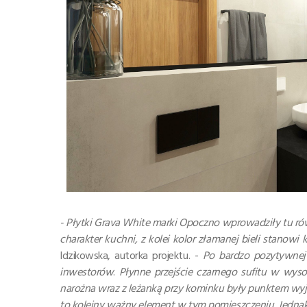
- Płytki Grava White marki Opoczno wprowadziły tu r
charakter kuchni, z kolei kolor złamanej bieli stanowi
Idzikowska, autorka projektu. -
Po bardzo pozytywnej 
inwestorów
.
Płynne przejście czarnego sufitu w wyso
narożna wraz z leżanką przy kominku były punktem wyjśc
to kolejny ważny element w tym pomieszczeniu. Jednak 