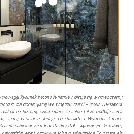
ównowagę. Rysunek betonu świetnie wpisuje się w nowoczesny
 kontrast dla dominującej we wnętrzu czerni
– mówi Aleksandra
reakcji na kuchnię wiedziałam, że salon także podbije serca
ką ścianę w salonie dodaje mu charakteru.
Wygodna kanapa
ia do całej aranżacji. Industrialny stół z wygodnymi krzesłami,
najbardziej wzrok przykuwa ścianka telewizyjna. To prosta, ale