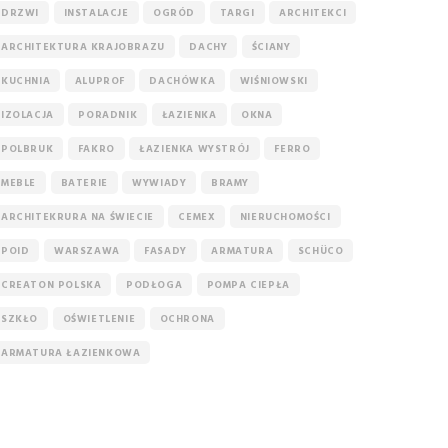
DRZWI
INSTALACJE
OGRÓD
TARGI
ARCHITEKCI
ARCHITEKTURA KRAJOBRAZU
DACHY
ŚCIANY
KUCHNIA
ALUPROF
DACHÓWKA
WIŚNIOWSKI
IZOLACJA
PORADNIK
ŁAZIENKA
OKNA
POLBRUK
FAKRO
ŁAZIENKA WYSTRÓJ
FERRO
MEBLE
BATERIE
WYWIADY
BRAMY
ARCHITEKRURA NA ŚWIECIE
CEMEX
NIERUCHOMOŚCI
POID
WARSZAWA
FASADY
ARMATURA
SCHÜCO
CREATON POLSKA
PODŁOGA
POMPA CIEPŁA
SZKŁO
OŚWIETLENIE
OCHRONA
ARMATURA ŁAZIENKOWA