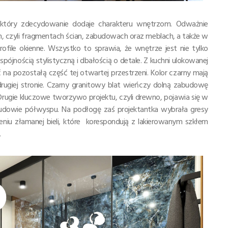
 który zdecydowanie dodaje charakteru wnętrzom. Odważnie
, czyli fragmentach ścian, zabudowach oraz meblach, a także w
rofile okienne. Wszystko to sprawia, że wnętrze jest nie tylko
spójnością stylistyczną i dbałością o detale. Z kuchni ulokowanej
 na pozostałą część tej otwartej przestrzeni. Kolor czarny mają
ugiej stronie. Czarny granitowy blat wieńczy dolną zabudowę
rugie kluczowe tworzywo projektu, czyli drewno, pojawia się w
budowie półwyspu. Na podłogę zaś projektantka wybrała gresy
u złamanej bieli, które korespondują z lakierowanym szkłem
.