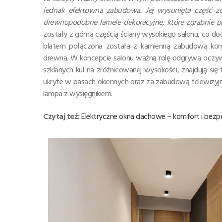
jednak efektowna zabudowa. Jej wysunięta część z
drewnopodobne lamele dekoracyjne, które zgrabnie 
zostały z górną częścią ściany wysokiego salonu, co 
blatem połączona została z kamienną zabudową komi
drewna. W koncepcie salonu ważną rolę odgrywa oczywi
szklanych kul na zróżnicowanej wysokości, znajdują si
ukryte w pasach okiennych oraz za zabudową telewizyjną
lampa z wysięgnikiem.
Czytaj też:
Elektryczne okna dachowe – komfort i be