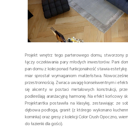
Projekt wnętrz tego parterowego domu, stworzony prze
łączy oczekiwania pary młodych inwestorów. Pani dom
pan domu z kolei ponad funkcjonalność stawia estetyk
miar sprostał wymaganiom małżeństwa. Nowocześnie 
przestronnością. Zwraca uwagę konsekwentnym i efekt
się akcenty w postaci metalowych konstrukcji, przes
podkreślają aranżacyjną harmonię. Na efekt końcowy sk
Projektantka postawiła na klasykę, zestawiając ze so
dębowa podłoga, granit (z którego wykonano kuchenne
kominka) oraz gresy z kolekcji Color Crush Opoczno, wi
do łazienki dla gości).