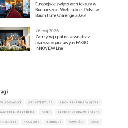
Europejskie święto architektury w
Budapeszcie. Wielki sukces Polski w
Baumit Life Challenge 2026!
26 maj 2026
Zatrzymaj upał na zewnątrz z
markizami pionowymi FAKRO
INNOVIEW Line
agi
WIADOMOŚCI
ARCHITEKTURA
ARCHITEKTURA WNĘTRZ
MATERIAŁ PARTNERA
OKNO
ARCHITEKTURA W POLSCE
PROJEKTY
NAGRODY
KONKURS
NOWOŚCI
DACH