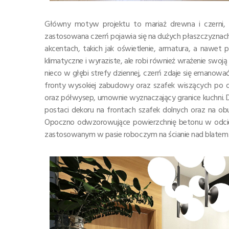
Główny motyw projektu to mariaż drewna i czerni,
zastosowana czerń pojawia się na dużych płaszczyznach
akcentach, takich jak oświetlenie, armatura, a nawet p
klimatyczne i wyraziste, ale robi również wrażenie swoją 
nieco w głębi strefy dziennej, czerń zdaje się emanować
fronty wysokiej zabudowy oraz szafek wiszących po dr
oraz półwysep, umownie wyznaczający granice kuchni. D
postaci dekoru na frontach szafek dolnych oraz na o
Opoczno odwzorowujące powierzchnię betonu w odcieni
zastosowanym w pasie roboczym na ścianie nad blatem