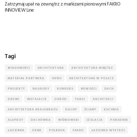
Zatrzymaj upał na zewnątrz z markizami pionowymi FAKRO
INNOVIEW Line
Tagi
WIADOMOŚCI
ARCHITEKTURA
ARCHITEKTURA WNĘTRZ
MATERIAŁ PARTNERA
OKNO
ARCHITEKTURA W POLSCE
PROJEKTY
NAGRODY
KONKURS
NOWOŚCI
DACH
DRZWI
INSTALACJE
OGRÓD
TARGI
ARCHITEKCI
ARCHITEKTURA KRAJOBRAZU
DACHY
ŚCIANY
KUCHNIA
ALUPROF
DACHÓWKA
WIŚNIOWSKI
IZOLACJA
PORADNIK
ŁAZIENKA
OKNA
POLBRUK
FAKRO
ŁAZIENKA WYSTRÓJ