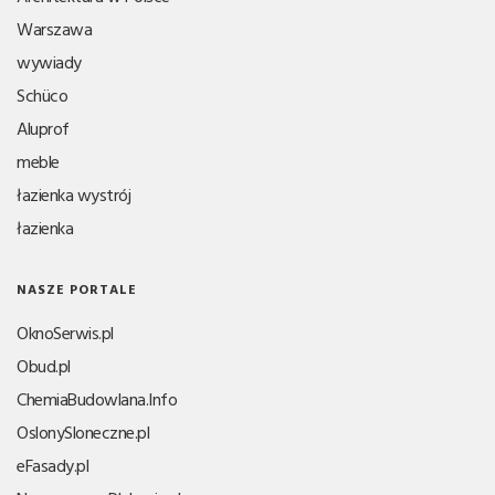
Warszawa
wywiady
Schüco
Aluprof
meble
łazienka wystrój
łazienka
NASZE PORTALE
OknoSerwis.pl
Obud.pl
ChemiaBudowlana.Info
OslonySloneczne.pl
eFasady.pl