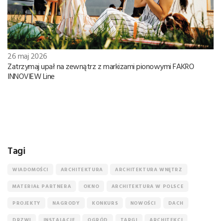
26 maj 2026
Zatrzymaj upał na zewnątrz z markizami pionowymi FAKRO
INNOVIEW Line
Tagi
WIADOMOŚCI
ARCHITEKTURA
ARCHITEKTURA WNĘTRZ
MATERIAŁ PARTNERA
OKNO
ARCHITEKTURA W POLSCE
PROJEKTY
NAGRODY
KONKURS
NOWOŚCI
DACH
DRZWI
INSTALACJE
OGRÓD
TARGI
ARCHITEKCI