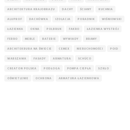
ARCHITEKTURA KRAJOBRAZU
DACHY
ŚCIANY
KUCHNIA
ALUPROF
DACHÓWKA
IZOLACJA
PORADNIK
WIŚNIOWSKI
ŁAZIENKA
OKNA
POLBRUK
FAKRO
ŁAZIENKA WYSTRÓJ
FERRO
MEBLE
BATERIE
WYWIADY
BRAMY
ARCHITEKRURA NA ŚWIECIE
CEMEX
NIERUCHOMOŚCI
POID
WARSZAWA
FASADY
ARMATURA
SCHÜCO
CREATON POLSKA
PODŁOGA
POMPA CIEPŁA
SZKŁO
OŚWIETLENIE
OCHRONA
ARMATURA ŁAZIENKOWA