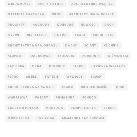
WIADOMOŚCI
ARCHITEKTURA
ARCHITEKTURA WNĘTRZ
MATERIAŁ PARTNERA
OKNO
ARCHITEKTURA W POLSCE
PROJEKTY
NAGRODY
KONKURS
NOWOŚCI
DACH
DRZWI
INSTALACJE
OGRÓD
TARGI
ARCHITEKCI
ARCHITEKTURA KRAJOBRAZU
DACHY
ŚCIANY
KUCHNIA
ALUPROF
DACHÓWKA
IZOLACJA
PORADNIK
WIŚNIOWSKI
ŁAZIENKA
OKNA
POLBRUK
FAKRO
ŁAZIENKA WYSTRÓJ
FERRO
MEBLE
BATERIE
WYWIADY
BRAMY
ARCHITEKRURA NA ŚWIECIE
CEMEX
NIERUCHOMOŚCI
POID
WARSZAWA
FASADY
ARMATURA
SCHÜCO
CREATON POLSKA
PODŁOGA
POMPA CIEPŁA
SZKŁO
OŚWIETLENIE
OCHRONA
ARMATURA ŁAZIENKOWA