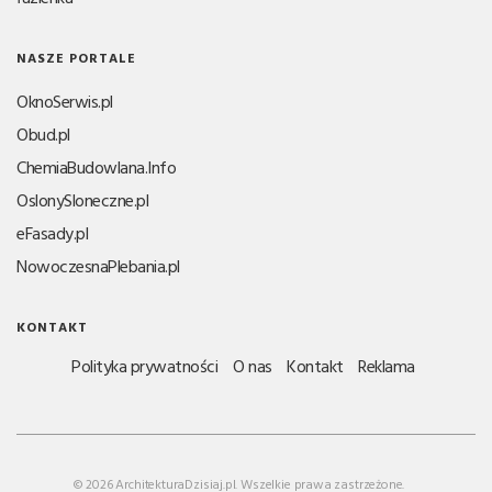
NASZE PORTALE
OknoSerwis.pl
Obud.pl
ChemiaBudowlana.Info
OslonySloneczne.pl
eFasady.pl
NowoczesnaPlebania.pl
KONTAKT
Polityka prywatności
O nas
Kontakt
Reklama
© 2026 ArchitekturaDzisiaj.pl. Wszelkie prawa zastrzeżone.