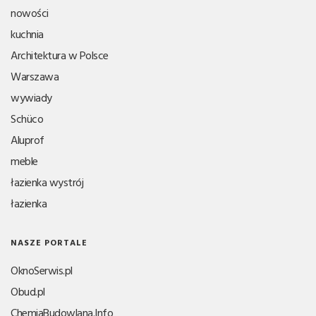
nowości
kuchnia
Architektura w Polsce
Warszawa
wywiady
Schüco
Aluprof
meble
łazienka wystrój
łazienka
NASZE PORTALE
OknoSerwis.pl
Obud.pl
ChemiaBudowlana.Info