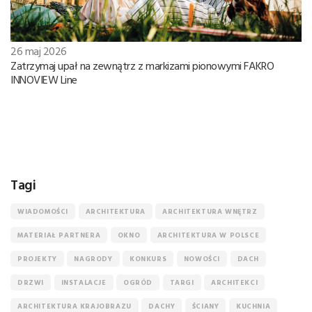
26 maj 2026
Zatrzymaj upał na zewnątrz z markizami pionowymi FAKRO
INNOVIEW Line
Tagi
WIADOMOŚCI
ARCHITEKTURA
ARCHITEKTURA WNĘTRZ
MATERIAŁ PARTNERA
OKNO
ARCHITEKTURA W POLSCE
PROJEKTY
NAGRODY
KONKURS
NOWOŚCI
DACH
DRZWI
INSTALACJE
OGRÓD
TARGI
ARCHITEKCI
ARCHITEKTURA KRAJOBRAZU
DACHY
ŚCIANY
KUCHNIA