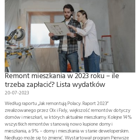
Remont mieszkania w 2023 roku – ile
trzeba zapłacić? Lista wydatków
20-07-2023
Według raportu „Jak remontują Polacy. Raport 2023”
zrealizowanego przez Olx i Fixly, większość remontów dotyczy
domów i mieszkań, w których aktualnie mieszkamy. Kolejne 14%
wszystkich remontów stanowią nowo kupione domy i
mieszkania, a 9% – domy i mieszkania w stanie deweloperskim.
Niedługo może się to zmienić. Wystartował program Pierwsze