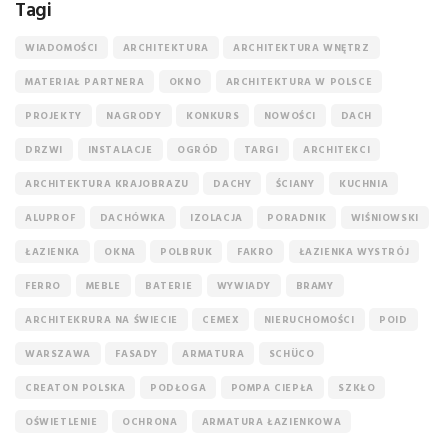
Tagi
WIADOMOŚCI
ARCHITEKTURA
ARCHITEKTURA WNĘTRZ
MATERIAŁ PARTNERA
OKNO
ARCHITEKTURA W POLSCE
PROJEKTY
NAGRODY
KONKURS
NOWOŚCI
DACH
DRZWI
INSTALACJE
OGRÓD
TARGI
ARCHITEKCI
ARCHITEKTURA KRAJOBRAZU
DACHY
ŚCIANY
KUCHNIA
ALUPROF
DACHÓWKA
IZOLACJA
PORADNIK
WIŚNIOWSKI
ŁAZIENKA
OKNA
POLBRUK
FAKRO
ŁAZIENKA WYSTRÓJ
FERRO
MEBLE
BATERIE
WYWIADY
BRAMY
ARCHITEKRURA NA ŚWIECIE
CEMEX
NIERUCHOMOŚCI
POID
WARSZAWA
FASADY
ARMATURA
SCHÜCO
CREATON POLSKA
PODŁOGA
POMPA CIEPŁA
SZKŁO
OŚWIETLENIE
OCHRONA
ARMATURA ŁAZIENKOWA