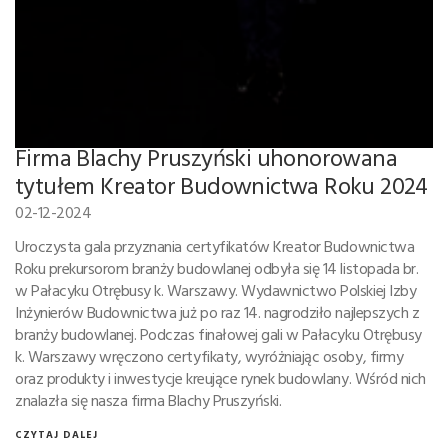
Firma Blachy Pruszyński uhonorowana
tytułem Kreator Budownictwa Roku 2024
02-12-2024
Uroczysta gala przyznania certyfikatów Kreator Budownictwa
Roku prekursorom branży budowlanej odbyła się 14 listopada br.
w Pałacyku Otrębusy k. Warszawy. Wydawnictwo Polskiej Izby
Inżynierów Budownictwa już po raz 14. nagrodziło najlepszych z
branży budowlanej. Podczas finałowej gali w Pałacyku Otrębusy
k. Warszawy wręczono certyfikaty, wyróżniając osoby, firmy
oraz produkty i inwestycje kreujące rynek budowlany. Wśród nich
znalazła się nasza firma Blachy Pruszyński.
CZYTAJ DALEJ