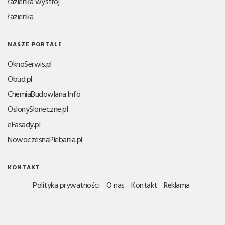
łazienka wystrój
łazienka
NASZE PORTALE
OknoSerwis.pl
Obud.pl
ChemiaBudowlana.Info
OslonySloneczne.pl
eFasady.pl
NowoczesnaPlebania.pl
KONTAKT
Polityka prywatności
O nas
Kontakt
Reklama