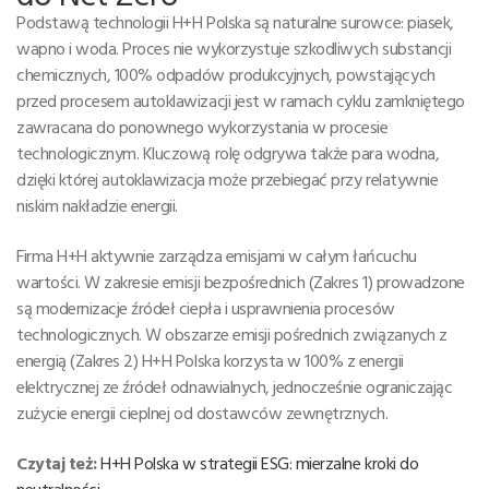
Podstawą technologii H+H Polska są naturalne surowce: piasek,
wapno i woda. Proces nie wykorzystuje szkodliwych substancji
chemicznych, 100% odpadów produkcyjnych, powstających
przed procesem autoklawizacji jest w ramach cyklu zamkniętego
zawracana do ponownego wykorzystania w procesie
technologicznym. Kluczową rolę odgrywa także para wodna,
dzięki której autoklawizacja może przebiegać przy relatywnie
niskim nakładzie energii.
Firma H+H aktywnie zarządza emisjami w całym łańcuchu
wartości. W zakresie emisji bezpośrednich (Zakres 1) prowadzone
są modernizacje źródeł ciepła i usprawnienia procesów
technologicznych. W obszarze emisji pośrednich związanych z
energią (Zakres 2) H+H Polska korzysta w 100% z energii
elektrycznej ze źródeł odnawialnych, jednocześnie ograniczając
zużycie energii cieplnej od dostawców zewnętrznych.
Czytaj też:
H+H Polska w strategii ESG: mierzalne kroki do
neutralności