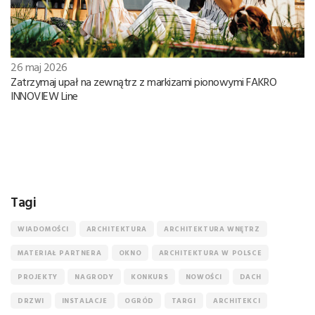
26 maj 2026
Zatrzymaj upał na zewnątrz z markizami pionowymi FAKRO
INNOVIEW Line
Tagi
WIADOMOŚCI
ARCHITEKTURA
ARCHITEKTURA WNĘTRZ
MATERIAŁ PARTNERA
OKNO
ARCHITEKTURA W POLSCE
PROJEKTY
NAGRODY
KONKURS
NOWOŚCI
DACH
DRZWI
INSTALACJE
OGRÓD
TARGI
ARCHITEKCI