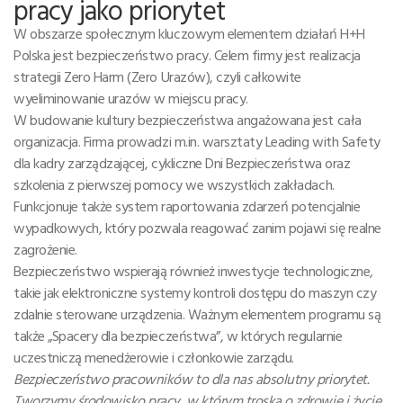
pracy jako priorytet
W obszarze społecznym kluczowym elementem działań H+H
Polska jest bezpieczeństwo pracy. Celem firmy jest realizacja
strategii Zero Harm (Zero Urazów), czyli całkowite
wyeliminowanie urazów w miejscu pracy.
W budowanie kultury bezpieczeństwa angażowana jest cała
organizacja. Firma prowadzi m.in. warsztaty Leading with Safety
dla kadry zarządzającej, cykliczne Dni Bezpieczeństwa oraz
szkolenia z pierwszej pomocy we wszystkich zakładach.
Funkcjonuje także system raportowania zdarzeń potencjalnie
wypadkowych, który pozwala reagować zanim pojawi się realne
zagrożenie.
Bezpieczeństwo wspierają również inwestycje technologiczne,
takie jak elektroniczne systemy kontroli dostępu do maszyn czy
zdalnie sterowane urządzenia. Ważnym elementem programu są
także „Spacery dla bezpieczeństwa”, w których regularnie
uczestniczą menedżerowie i członkowie zarządu.
Bezpieczeństwo pracowników to dla nas absolutny priorytet.
Tworzymy środowisko pracy, w którym troska o zdrowie i życie