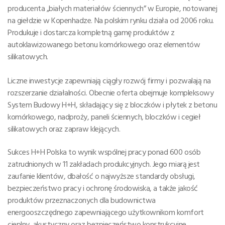
producenta „białych materiałów ściennych” w Europie, notowanej
na giełdzie w Kopenhadze. Na polskim rynku działa od 2006 roku.
Produkuje i dostarcza kompletną gamę produktów z
autoklawizowanego betonu komórkowego oraz elementów
silikatowych.
Liczne inwestycje zapewniają ciągły rozwój firmy i pozwalają na
rozszerzanie działalności. Obecnie oferta obejmuje kompleksowy
System Budowy H+H, składający się z bloczków i płytek z betonu
komórkowego, nadproży, paneli ściennych, bloczków i cegieł
silikatowych oraz zapraw klejących.
Sukces H+H Polska to wynik wspólnej pracy ponad 600 osób
zatrudnionych w 11 zakładach produkcyjnych. Jego miarą jest
zaufanie klientów, dbałość o najwyższe standardy obsługi,
bezpieczeństwo pracy i ochronę środowiska, a także jakość
produktów przeznaczonych dla budownictwa
energooszczędnego zapewniającego użytkownikom komfort
cieplny, akustyczny oraz bezpieczeństwo konstrukcyjne.