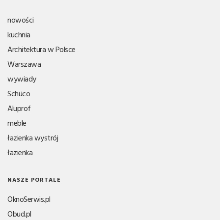
nowości
kuchnia
Architektura w Polsce
Warszawa
wywiady
Schüco
Aluprof
meble
łazienka wystrój
łazienka
NASZE PORTALE
OknoSerwis.pl
Obud.pl