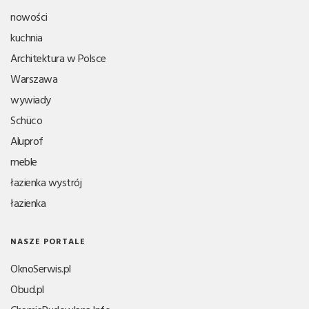
nowości
kuchnia
Architektura w Polsce
Warszawa
wywiady
Schüco
Aluprof
meble
łazienka wystrój
łazienka
NASZE PORTALE
OknoSerwis.pl
Obud.pl