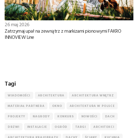
26 maj 2026
Zatrzymaj upał na zewnątrz z markizami pionowymi FAKRO
INNOVIEW Line
Tagi
WIADOMOŚCI
ARCHITEKTURA
ARCHITEKTURA WNĘTRZ
MATERIAŁ PARTNERA
OKNO
ARCHITEKTURA W POLSCE
PROJEKTY
NAGRODY
KONKURS
NOWOŚCI
DACH
DRZWI
INSTALACJE
OGRÓD
TARGI
ARCHITEKCI
ARCHITEKTURA KRAJOBRAZU
DACHY
ŚCIANY
KUCHNIA