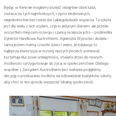
Będąc w Kenii nie mogliśmy przejść obojętnie obok ludzi,
zwłaszcza tych najmłodszych, często bezbronnych,
niejednokrotnie bez rodziców i jakiegokolwiek wsparcia. Ta szkoła
jest dla wielu z nich azylem, często jedynym domem, ale przede
wszystkim miejscem rozwoju i szansą na lepsze jutro – podkreśliła
Dyrektor Handlowa Austrotherm, Agnieszka Wysocka i dodała –
sama jestem mamą czwórki dzieci i wiem, że edukacja to
najlepsza inwestycja w rozwój naszych pociech, ponieważ
kształtuje kluczowe umiejętności, otwiera drzwi do nowych
możliwości i przygotowuje do życia w społeczeństwie. Dlatego
wspólnie z Zarządem Austrotherm bez wahania podjęliśmy
decyzję o przekazaniu środków na odświeżenie budynków szkoły,
aby choć w ten sposób wesprzeć lokalną społeczność.