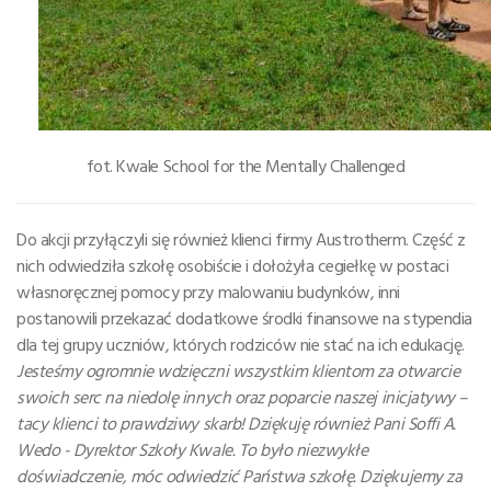
fot. Kwale School for the Mentally Challenged
Do akcji przyłączyli się również klienci firmy Austrotherm. Część z
nich odwiedziła szkołę osobiście i dołożyła cegiełkę w postaci
własnoręcznej pomocy przy malowaniu budynków, inni
postanowili przekazać dodatkowe środki finansowe na stypendia
dla tej grupy uczniów, których rodziców nie stać na ich edukację.
Jesteśmy ogromnie wdzięczni wszystkim klientom za otwarcie
swoich serc na niedolę innych oraz poparcie naszej inicjatywy –
tacy klienci to prawdziwy skarb! Dziękuję również Pani Soffi A.
Wedo - Dyrektor Szkoły Kwale. To było niezwykłe
doświadczenie, móc odwiedzić Państwa szkołę. Dziękujemy za