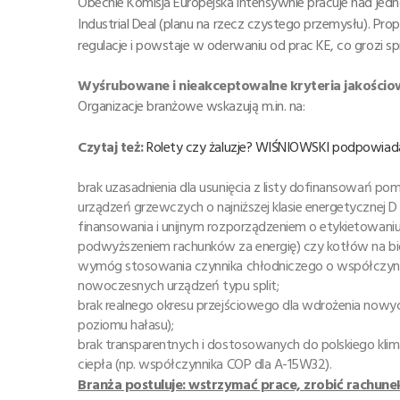
Obecnie Komisja Europejska intensywnie pracuje nad jed
Industrial Deal (planu na rzecz czystego przemysłu). Pr
regulacje i powstaje w oderwaniu od prac KE, co grozi 
Wyśrubowane i nieakceptowalne kryteria jakościo
Organizacje branżowe wskazują m.in. na:
Czytaj też:
Rolety czy żaluzje? WIŚNIOWSKI podpowiad
brak uzasadnienia dla usunięcia z listy dofinansowań pom
urządzeń grzewczych o najniższej klasie energetycznej
finansowania i unijnym rozporządzeniem o etykietowan
podwyższeniem rachunków za energię) czy kotłów na bio
wymóg stosowania czynnika chłodniczego o współczynni
nowoczesnych urządzeń typu split;
brak realnego okresu przejściowego dla wdrożenia nowy
poziomu hałasu);
brak transparentnych i dostosowanych do polskiego k
ciepła (np. współczynnika COP dla A-15W32).
Branża postuluje: wstrzymać prace, zrobić rachune