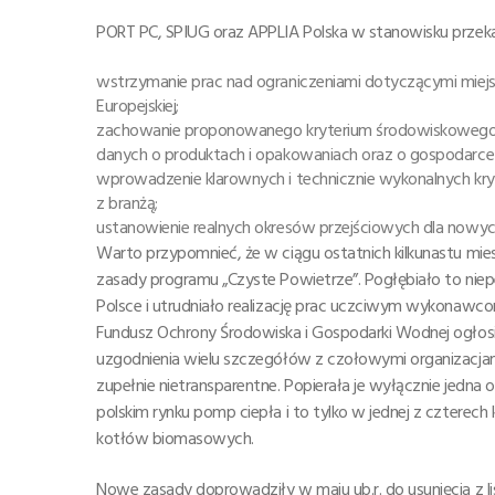
PORT PC, SPIUG oraz APPLIA Polska w stanowisku przeka
wstrzymanie prac nad ograniczeniami dotyczącymi miejsca
Europejskiej;
zachowanie proponowanego kryterium środowiskowego –
danych o produktach i opakowaniach oraz o gospodarce
wprowadzenie klarownych i technicznie wykonalnych kry
z branżą;
ustanowienie realnych okresów przejściowych dla nowy
Warto przypomnieć, że w ciągu ostatnich kilkunastu mies
zasady programu „Czyste Powietrze”. Pogłębiało to ni
Polsce i utrudniało realizację prac uczciwym wykonawc
Fundusz Ochrony Środowiska i Gospodarki Wodnej ogłos
uzgodnienia wielu szczegółów z czołowymi organizacjam
zupełnie nietransparentne. Popierała je wyłącznie jedna 
polskim rynku pomp ciepła i to tylko w jednej z czterech
kotłów biomasowych.
Nowe zasady doprowadziły w maju ub.r. do usunięcia z 