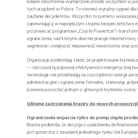
kolejne obostrzenia wymierzone przede wszystkim w pomp
tych urządzeń w Polsce. To również wyraźny sygnał dla
zaufanie decydentów. Wszystko to pomimo wskazania jej
zapewniającą w największym stopniu bezpieczeństwo en
przyświecać programowi „Czyste Powietrze” i transfor
ograniczenia, nad którymi obecnie pracuje ministerstwo
segmencie i zwiększyć niepewność inwestorów oraz po
Organizacje podkreślają także, że projektowane kryteria
— rzeczywistą poprawę efektywności energetycznej bud
technologii i nie przekładają na oszczędności energii an
administracyjne i ograniczenia formalne, stanowiąc jed
powinna pozostać jednym z głównych kryteriów oceny t
Główne zastrzeżenia branży do nowych propozycji
Ograniczenie wsparcia tylko do pomp ciepła produ
Branża podkreśla, że decyzja o uzależnieniu dofinansowa
jest sprzeczna z zasadami jednolitego rynku Unii Europe