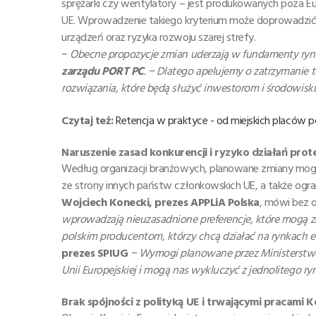
sprężarki czy wentylatory – jest produkowanych poza 
UE. Wprowadzenie takiego kryterium może doprowadzić d
urządzeń oraz ryzyka rozwoju szarej strefy.
−
Obecne propozycje zmian uderzają w fundamenty ryn
zarządu PORT PC
.
− Dlatego apelujemy o zatrzymanie t
rozwiązania, które będą służyć inwestorom i środowisku
Czytaj też:
Retencja w praktyce - od miejskich placów
Naruszenie zasad konkurencji i ryzyko działań prot
Według organizacji branżowych, planowane zmiany mogą
ze strony innych państw członkowskich UE, a także ogr
Wojciech Konecki, prezes APPLiA Polska
, mówi bez 
wprowadzają nieuzasadnione preferencje, które mogą z
polskim producentom, którzy chcą działać na rynkach e
prezes SPIUG
− Wymogi planowane przez Ministerstwo K
Unii Europejskiej i mogą nas wykluczyć z jednolitego ry
Brak spójności z polityką UE i trwającymi pracami Ko