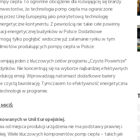
y ciepła. To ogromne obciążenie dla rozwijającej się branży
 inwestorów, że technologia pomp ciepła ma ograniczone
 przez Unię Europejską jako priorytetową technologię
ergetyczne kontynentu. Z pewnością nie takie cele powinny
macji energetycznej budynków w Polsce. Dodatkowe
, mogą tylko pogłębić widoczne już załamanie rynku w tym
dmiotów produkujących pompy ciepła w Polsce.
 pomijają jeden z kluczowych celów programu „Czyste Powietrze”
ynków. Nie koncentrują się na wyborze najbardziej efektywnych
i redukcję emisji. Wprowadzają natomiast dodatkowe bariery
ynie czystą biurokrację. Tymczasem to efektywność energetyczna
echnologii w programie.
T
 MKiŚ:
kowanych w Unii Europejskiej.
nia od miejsca produkcji urządzenia nie ma podstawy prawnej i
jskiej. Wiele kluczowych komponentów pomp ciepła – takich jak