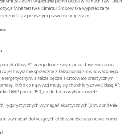
nolitymi zasadami wspierania pomp ciepła w ramach tzw. Clean
opozycja Ministerstwa Klimatu i Środowiska wyprzedza te
sprzecznością z przyszłym prawem europejskim.
we.
a
+
p ciepła klasy A
przy jednoczesnym pozostawieniu na niej
 D (co jest wyraźnie sprzeczne z taksonomią zrównoważonego
iu energetycznym, a także będzie skutkowało drastycznym
+
masę, które co najwyżej mogą się charakteryzować klasą A
;
ku GWP poniżej 150, co de facto wyklucza wiele
ch, rygorystycznych wymagań akustycznych (dot. obniżenia
limatu wymagań dotyczących efektywności sezonowej pomp
k!