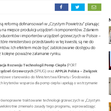
N
ejną reformą dofinansowań w „Czystym Powietrzu” planując
u na miejsce produkcji urządzeń i komponentów. Zdaniem
 producentów i importerów urządzeń grzewczych w Polsce –
óre ministerstwo przedstawiło w tej kwestii, są nie do
umentów. Ich efektem może być zablokowanie dostępu do
 kolejne poważne załamanie rynku.
acja Rozwoju Technologii Pomp Ciepła
(PORT
ządzeń Grzewczych
(SPIUG) oraz
APPLiA Polska – Związek
żowe stanowisko do Ministerstwa Klimatu i Środowiska.
kryteriów wsparcia dla pomp ciepła i apelują o wstrzymanie
nierównoprawne traktowanie technologii grzewczych w „Czystym
 wielokrotnie zmieniało zasady tego programu, wprowadzając