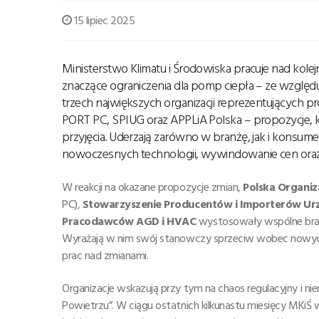
15 lipiec 2025
Ministerstwo Klimatu i Środowiska pracuje nad kol
znaczące ograniczenia dla pomp ciepła – ze względ
trzech największych organizacji reprezentujących
PORT PC, SPIUG oraz APPLiA Polska – propozycje, kt
przyjęcia. Uderzają zarówno w branżę, jak i kons
nowoczesnych technologii, wywindowanie cen oraz
W reakcji na okazane propozycje zmian,
Polska Organiz
PC),
Stowarzyszenie Producentów i Importerów Ur
Pracodawców AGD i HVAC
wystosowały wspólne bran
Wyrażają w nim swój stanowczy sprzeciw wobec nowych 
prac nad zmianami.
Organizacje wskazują przy tym na chaos regulacyjny i 
Powietrzu”. W ciągu ostatnich kilkunastu miesięcy MKiŚ