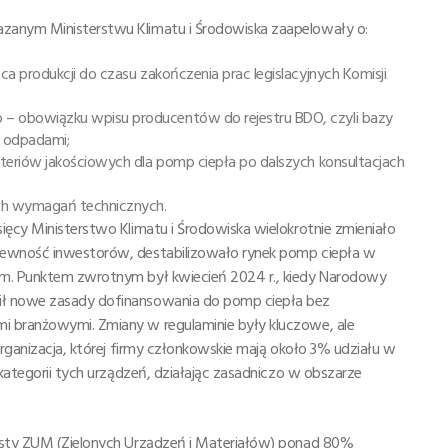
zanym Ministerstwu Klimatu i Środowiska zaapelowały o:
 produkcji do czasu zakończenia prac legislacyjnych Komisji
 obowiązku wpisu producentów do rejestru BDO, czyli bazy
 odpadami;
teriów jakościowych dla pomp ciepła po dalszych konsultacjach
ch wymagań technicznych.
ięcy Ministerstwo Klimatu i Środowiska wielokrotnie zmieniało
epewność inwestorów, destabilizowało rynek pomp ciepła w
om. Punktem zwrotnym był kwiecień 2024 r., kiedy Narodowy
ił nowe zasady dofinansowania do pomp ciepła bez
i branżowymi. Zmiany w regulaminie były kluczowe, ale
organizacja, której firmy członkowskie mają około 3% udziału w
 kategorii tych urządzeń, działając zasadniczo w obszarze
listy ZUM (Zielonych Urządzeń i Materiałów) ponad 80%