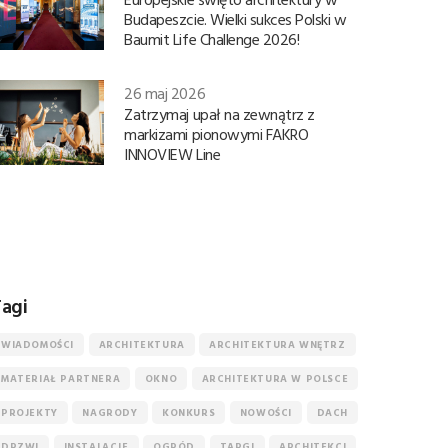
Budapeszcie. Wielki sukces Polski w
Baumit Life Challenge 2026!
26 maj 2026
Zatrzymaj upał na zewnątrz z
markizami pionowymi FAKRO
INNOVIEW Line
agi
WIADOMOŚCI
ARCHITEKTURA
ARCHITEKTURA WNĘTRZ
MATERIAŁ PARTNERA
OKNO
ARCHITEKTURA W POLSCE
PROJEKTY
NAGRODY
KONKURS
NOWOŚCI
DACH
DRZWI
INSTALACJE
OGRÓD
TARGI
ARCHITEKCI