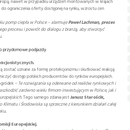
Europą, nawet w przypadku urządzeń montowanych w krajach
o ograniczenia oferty dostępnej na rynku, wzrostu cen
ku pomp ciepła w Polsce – alarmuje
Paweł Lachman, prezes
ego procesu i powrót do dialogu z branżą, aby stworzyć
.
 po przydomowe podjazdy
ekcjonistycznych.
 zostać uznane za formę protekcjonizmu i skutkować reakcją
aniczyć dostęp polskich producentów do rynków europejskich.
ogródek
− Te rozwiązania są oderwane od realiów rynkowych i
aszkodzić zarówno wielu firmom inwestującym w Polsce, jak i
uropejskich.
Tego samego zdania jest
Janusz Starościk,
limatu i Środowiska są sprzeczne z kierunkiem działań całej
nku
.
misji Europejskiej.