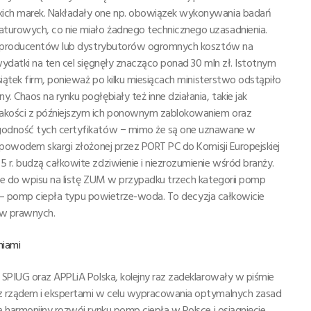
kich marek. Nakładały one np. obowiązek wykonywania badań
turowych, co nie miało żadnego technicznego uzasadnienia.
zez producentów lub dystrybutorów ogromnych kosztów na
ydatki na ten cel sięgnęły znacząco ponad 30 mln zł. Istotnym
iątek firm, ponieważ po kilku miesiącach ministerstwo odstąpiło
 Chaos na rynku pogłębiały też inne działania, takie jak
jakości z późniejszym ich ponownym zablokowaniem oraz
godność tych certyfikatów − mimo że są one uznawane w
 powodem skargi złożonej przez PORT PC do Komisji Europejskiej
 r. budzą całkowite zdziwienie i niezrozumienie wśród branży.
ce do wpisu na listę ZUM w przypadku trzech kategorii pomp
upy — pomp ciepła typu powietrze-woda. To decyzja całkowicie
aw prawnych.
niami
 SPIUG oraz APPLiA Polska, kolejny raz zadeklarowały w piśmie
 z rządem i ekspertami w celu wypracowania optymalnych zasad
 harmonijny rozwój rynku pomp ciepła w Polsce i osiągnięcie