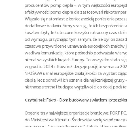
producentów pomp ciepła − w tym większości europejs
efektywności pomp ciepła dla zastosowań niskotempera
Wiązało się natomiast z koniecznością poniesienia pr
dodatkowe badania. Firmy szacują, że ich bezpośrednie w
kosztem były też utracone korzyści i utracony czas dzies
od wymogu, przyznając tym samym, że nie był on zasadny.
czasowe przywrócenie uznawania europejskich znaków 
wadliwa komunikacja, która pośrednio podważała wiary
niemal wszystkich krajach Europy. To wszystko stało się
w grudniu 2024 r. Również decyzje podjęte w marcu 2025
NFOŚiGW uznał europejskie znaki jakości za wystarczają
ciepła, lecz odmówił ich uznania dla najliczniejszej gr
nietransparentna i budząca wątpliwości co do jej podst
Czytaj też:
Fakro - Dom budowany światłem i przeszkle
Obecnie trzy największe organizacje branżowe: PORT PC,
do Ministerstwa Klimatu i Środowiska wolę współpracy
wsparcia w „Czystym Powietrzu”. Takich, które umożliwią