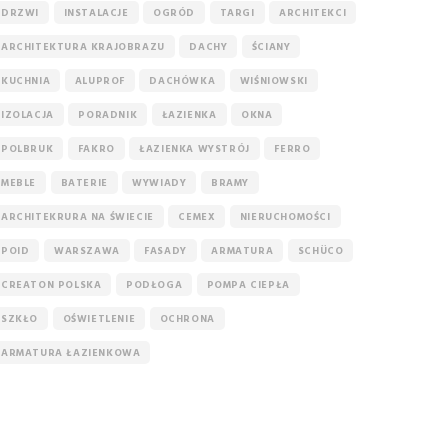
DRZWI
INSTALACJE
OGRÓD
TARGI
ARCHITEKCI
ARCHITEKTURA KRAJOBRAZU
DACHY
ŚCIANY
KUCHNIA
ALUPROF
DACHÓWKA
WIŚNIOWSKI
IZOLACJA
PORADNIK
ŁAZIENKA
OKNA
POLBRUK
FAKRO
ŁAZIENKA WYSTRÓJ
FERRO
MEBLE
BATERIE
WYWIADY
BRAMY
ARCHITEKRURA NA ŚWIECIE
CEMEX
NIERUCHOMOŚCI
POID
WARSZAWA
FASADY
ARMATURA
SCHÜCO
CREATON POLSKA
PODŁOGA
POMPA CIEPŁA
SZKŁO
OŚWIETLENIE
OCHRONA
ARMATURA ŁAZIENKOWA