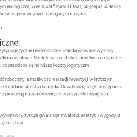
m ekologicznej GreenCoat® Pural BT Mat, objętej aż 50-letnią
 okresów gwarancyjnych dostępnych na rynku.
a
iczne
yści logistyczne i ekonomiczne. Standaryzowane wymiary
wyżki materiałowe. Modułowa konstrukcja umożliwia optymalne
co przekłada się na niższe koszty logistyczne.
ć robocizny, a możliwość realizacji inwestycji w krótszym
sze oddanie obiektu do użytku. Dodatkowo, dzięki dostępności
e z produkcją na zamówienie, co w przypadku napiętych
wykonawcy zyskują gwarancję trwałości, estetyki i wygody, a
ację kosztów.
REKLAMA: