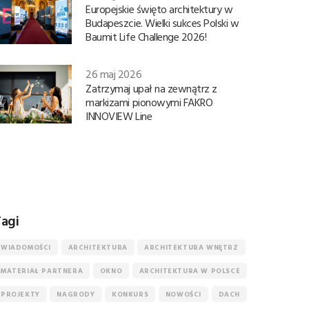
Europejskie święto architektury w
Budapeszcie. Wielki sukces Polski w
Baumit Life Challenge 2026!
26 maj 2026
Zatrzymaj upał na zewnątrz z
markizami pionowymi FAKRO
INNOVIEW Line
agi
WIADOMOŚCI
ARCHITEKTURA
ARCHITEKTURA WNĘTRZ
MATERIAŁ PARTNERA
OKNO
ARCHITEKTURA W POLSCE
PROJEKTY
NAGRODY
KONKURS
NOWOŚCI
DACH