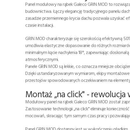
Panel modułowy na rąbek Galeco GRIN MOD to rozwiązan
budownictwa. Łączy elegancję tradycyjnego panelu da
zasadzie przemiennego krycia dachu pozwala uzyskać ef
czasie instalacji.
GRIN MOD charakteryzuje się szerokością efektywną 501
umożliwia elastyczne dopasowanie do różnych rozmiaró
minimalnym kącie nachylenia 18°, zapewniając doskonałą
atmosferycznymi.
Panele GRIN MOD są lekkie, co oznacza mniejsze obciążen
Dzięki ustandaryzowanym wymiarom, ekipy montażowe m
przestojów spowodowanych oczekiwaniem na elementy 
Montaż „na click" - rewoluc
Modułowy panel na rąbek Galeco GRIN MOD został zapr
Zastosowanie technologii „na click" eliminuje konieczno
mocowań, skracając tym samym czas pracy i pozwalając
Panel GRIN MOD dostępny jest w wykończeniu gładkim, k