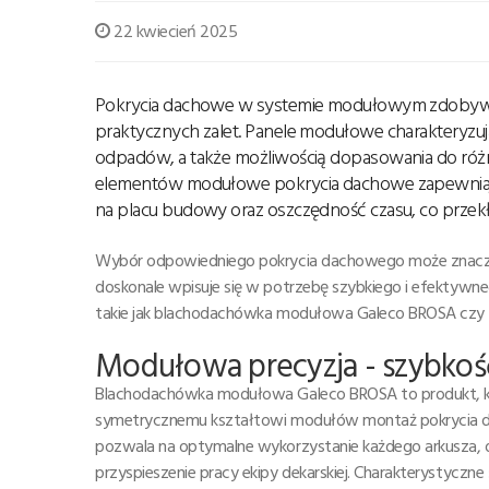
22 kwiecień 2025
Pokrycia dachowe w systemie modułowym zdobywaj
praktycznych zalet. Panele modułowe charakteryzują 
odpadów, a także możliwością dopasowania do różny
elementów modułowe pokrycia dachowe zapewniają w
na placu budowy oraz oszczędność czasu, co przekła
Wybór odpowiedniego pokrycia dachowego może znacząco
doskonale wpisuje się w potrzebę szybkiego i efektyw
takie jak blachodachówka modułowa Galeco BROSA czy
Modułowa precyzja - szybkoś
Blachodachówka modułowa Galeco BROSA to produkt, któ
symetrycznemu kształtowi modułów montaż pokrycia d
pozwala na optymalne wykorzystanie każdego arkusza, 
przyspieszenie pracy ekipy dekarskiej. Charakterystycz