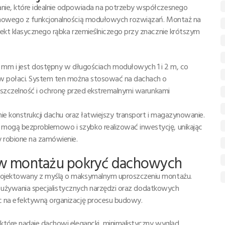
ie, które idealnie odpowiada na potrzeby współczesnego
chowego z funkcjonalnością modułowych rozwiązań. Montaż na
ekt klasycznego rąbka rzemieślniczego przy znacznie krótszym
 mm i jest dostępny w długościach modułowych 1 i 2 m, co
w połaci. System ten można stosować na dachach o
 szczelność i ochronę przed ekstremalnymi warunkami
ie konstrukcji dachu oraz łatwiejszy transport i magazynowanie.
ogą bezproblemowo i szybko realizować inwestycję, unikając
robione na zamówienie.
ja w montażu pokryć dachowych
ojektowany z myślą o maksymalnym uproszczeniu montażu.
ść używania specjalistycznych narzędzi oraz dodatkowych
 na efektywną organizację procesu budowy.
tóre nadaje dachowi elegancki, minimalistyczny wygląd.