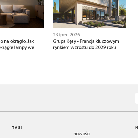
23 lipiec 2026
o na okrągło. Jak
Grupa Kęty - Francja kluczowym
okrągłe lampy we
rynkiem wzrostu do 2029 roku
TAGI
N
nowości