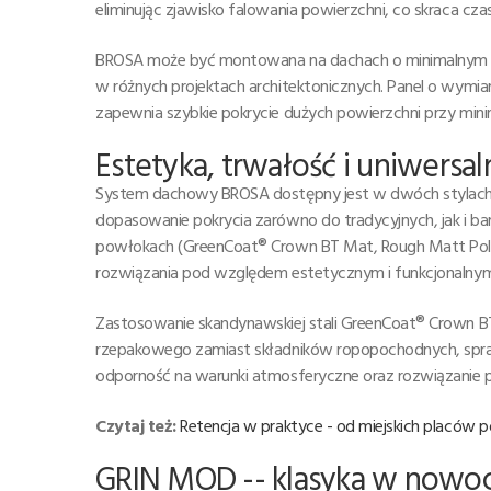
eliminując zjawisko falowania powierzchni, co skraca 
BROSA może być montowana na dachach o minimalnym kąc
w różnych projektach architektonicznych. Panel o wymi
zapewnia szybkie pokrycie dużych powierzchni przy minima
Estetyka, trwałość i uniwers
System dachowy BROSA dostępny jest w dwóch stylach wy
dopasowanie pokrycia zarówno do tradycyjnych, jak i 
powłokach (GreenCoat® Crown BT Mat, Rough Matt Polye
rozwiązania pod względem estetycznym i funkcjonalnym,
Zastosowanie skandynawskiej stali GreenCoat® Crown BT
rzepakowego zamiast składników ropopochodnych, sprawi
odporność na warunki atmosferyczne oraz rozwiązanie p
Czytaj też:
Retencja w praktyce - od miejskich placów
GRIN MOD -- klasyka w nowoc