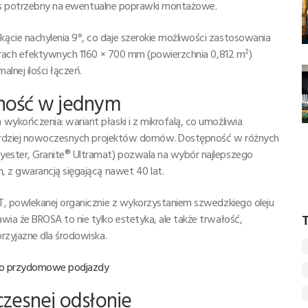
czas potrzebny na ewentualne poprawki montażowe.
ie nachylenia 9°, co daje szerokie możliwości zastosowania
arach efektywnych 1160 × 700 mm (powierzchnia 0,812 m²)
lnej ilości łączeń.
alność w jednym
kończenia: wariant płaski i z mikrofalą, co umożliwia
bardziej nowoczesnych projektów domów. Dostępność w różnych
ster, Granite® Ultramat) pozwala na wybór najlepszego
 z gwarancją sięgającą nawet 40 lat.
, powlekanej organicznie z wykorzystaniem szwedzkiego oleju
T
a że BROSA to nie tylko estetyka, ale także trwałość,
rzyjazne dla środowiska.
 po przydomowe podjazdy
zesnej odsłonie