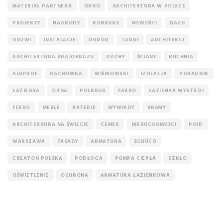
MATERIAŁ PARTNERA
OKNO
ARCHITEKTURA W POLSCE
PROJEKTY
NAGRODY
KONKURS
NOWOŚCI
DACH
DRZWI
INSTALACJE
OGRÓD
TARGI
ARCHITEKCI
ARCHITEKTURA KRAJOBRAZU
DACHY
ŚCIANY
KUCHNIA
ALUPROF
DACHÓWKA
WIŚNIOWSKI
IZOLACJA
PORADNIK
ŁAZIENKA
OKNA
POLBRUK
FAKRO
ŁAZIENKA WYSTRÓJ
FERRO
MEBLE
BATERIE
WYWIADY
BRAMY
ARCHITEKRURA NA ŚWIECIE
CEMEX
NIERUCHOMOŚCI
POID
WARSZAWA
FASADY
ARMATURA
SCHÜCO
CREATON POLSKA
PODŁOGA
POMPA CIEPŁA
SZKŁO
OŚWIETLENIE
OCHRONA
ARMATURA ŁAZIENKOWA