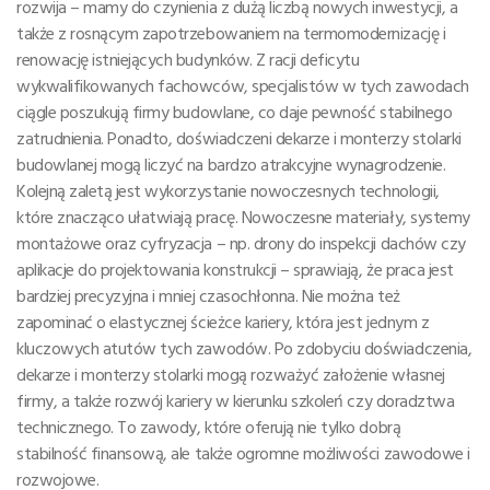
rozwija – mamy do czynienia z dużą liczbą nowych inwestycji, a
także z rosnącym zapotrzebowaniem na termomodernizację i
renowację istniejących budynków. Z racji deficytu
wykwalifikowanych fachowców, specjalistów w tych zawodach
ciągle poszukują firmy budowlane, co daje pewność stabilnego
zatrudnienia. Ponadto, doświadczeni dekarze i monterzy stolarki
budowlanej mogą liczyć na bardzo atrakcyjne wynagrodzenie.
Kolejną zaletą jest wykorzystanie nowoczesnych technologii,
które znacząco ułatwiają pracę. Nowoczesne materiały, systemy
montażowe oraz cyfryzacja – np. drony do inspekcji dachów czy
aplikacje do projektowania konstrukcji – sprawiają, że praca jest
bardziej precyzyjna i mniej czasochłonna. Nie można też
zapominać o elastycznej ścieżce kariery, która jest jednym z
kluczowych atutów tych zawodów. Po zdobyciu doświadczenia,
dekarze i monterzy stolarki mogą rozważyć założenie własnej
firmy, a także rozwój kariery w kierunku szkoleń czy doradztwa
technicznego. To zawody, które oferują nie tylko dobrą
stabilność finansową, ale także ogromne możliwości zawodowe i
rozwojowe.