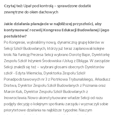
Czytaj też:
Upał pod kontrolą – sprawdzone dodatki
zewnętrzne do okien dachowych
Jakie działania planujecie w najbliższej przyszłości, aby
kontynuować rozwój Kongresu Edukacji Budowlanej i jego
postulatów?
Po Kongresie, wybraliśmy nową, dynamiczną grupę liderów w
Sekcji Szkół Budowlanych, którzy już teraz zaplanowali kolejne
kroki. Na funkcję Prezesa Sekcji wybrano Dorotę Bajor, Dyrektorkę
Zespołu Szkół Inżynierii Środowiska i Usług z Elbląga. W zarządzie
Sekcji znaleźli się też – wybrani głosami obecnych Dyrektorów
szkół - Edyta Wiernicka, Dyrektorka Zespołu Szkół
Ponadpodstawowych nr 3 z Piotrkowa Trybunalskiego, Arkadiusz
Dratwa, Dyrektor Zespołu Szkół Budowlanych z Poznania oraz
Marcin Kuls, Dyrektor Zespołu Szkół Budowlanych z
Inowrocławia. Nowo ukonstytuowane władze Sekcji od razu
podjęły decyzję o kolejnym spotkaniu zarządu i wyznaczyli sobie
priorytetowe działania na najbliższe tygodnie. Naszym