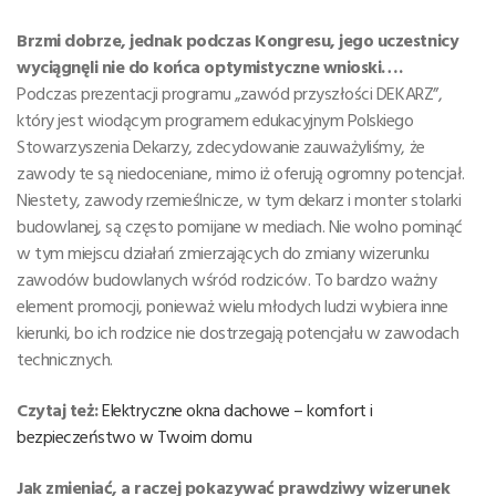
Brzmi dobrze, jednak podczas Kongresu, jego uczestnicy
wyciągnęli nie do końca optymistyczne wnioski….
Podczas prezentacji programu „zawód przyszłości DEKARZ”,
który jest wiodącym programem edukacyjnym Polskiego
Stowarzyszenia Dekarzy, zdecydowanie zauważyliśmy, że
zawody te są niedoceniane, mimo iż oferują ogromny potencjał.
Niestety, zawody rzemieślnicze, w tym dekarz i monter stolarki
budowlanej, są często pomijane w mediach. Nie wolno pominąć
w tym miejscu działań zmierzających do zmiany wizerunku
zawodów budowlanych wśród rodziców. To bardzo ważny
element promocji, ponieważ wielu młodych ludzi wybiera inne
kierunki, bo ich rodzice nie dostrzegają potencjału w zawodach
technicznych.
Czytaj też:
Elektryczne okna dachowe – komfort i
bezpieczeństwo w Twoim domu
Jak zmieniać, a raczej pokazywać prawdziwy wizerunek