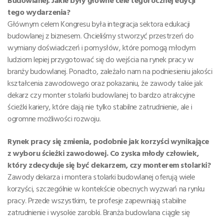
Budowlanej. Jakie były główne cele tegorocznej edycji
tego wydarzenia?
Głównym celem Kongresu była integracja sektora edukacji
budowlanej z biznesem. Chcieliśmy stworzyć przestrzeń do
wymiany doświadczeń i pomysłów, które pomogą młodym
ludziom lepiej przygotować się do wejścia na rynek pracy w
branży budowlanej. Ponadto, zależało nam na podniesieniu jakości
kształcenia zawodowego oraz pokazaniu, że zawody takie jak
dekarz czy monter stolarki budowlanej to bardzo atrakcyjne
ścieżki kariery, które dają nie tylko stabilne zatrudnienie, ale i
ogromne możliwości rozwoju.
Rynek pracy się zmienia, podobnie jak korzyści wynikające
z wyboru ścieżki zawodowej. Co zyska młody człowiek,
który zdecyduje się być dekarzem, czy monterem stolarki?
Zawody dekarza i montera stolarki budowlanej oferują wiele
korzyści, szczególnie w kontekście obecnych wyzwań na rynku
pracy. Przede wszystkim, te profesje zapewniają stabilne
zatrudnienie i wysokie zarobki. Branża budowlana ciągle się