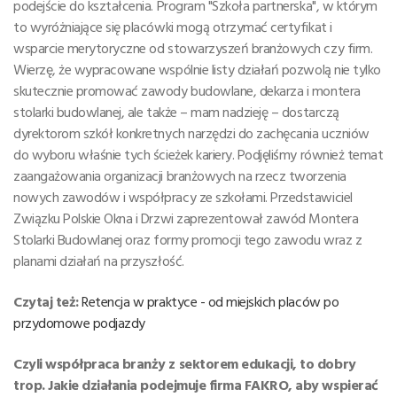
podejście do kształcenia. Program "Szkoła partnerska", w którym
to wyróżniające się placówki mogą otrzymać certyfikat i
wsparcie merytoryczne od stowarzyszeń branżowych czy firm.
Wierzę, że wypracowane wspólnie listy działań pozwolą nie tylko
skutecznie promować zawody budowlane, dekarza i montera
stolarki budowlanej, ale także – mam nadzieję – dostarczą
dyrektorom szkół konkretnych narzędzi do zachęcania uczniów
do wyboru właśnie tych ścieżek kariery. Podjęliśmy również temat
zaangażowania organizacji branżowych na rzecz tworzenia
nowych zawodów i współpracy ze szkołami. Przedstawiciel
Związku Polskie Okna i Drzwi zaprezentował zawód Montera
Stolarki Budowlanej oraz formy promocji tego zawodu wraz z
planami działań na przyszłość.
Czytaj też:
Retencja w praktyce - od miejskich placów po
przydomowe podjazdy
Czyli współpraca branży z sektorem edukacji, to dobry
trop. Jakie działania podejmuje firma FAKRO, aby wspierać