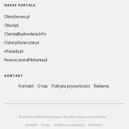
NASZE PORTALE
OknoSerwis.pl
Obud.pl
ChemiaBudowlana.Info
OslonySloneczne.pl
eFasady.pl
NowoczesnaPlebania.pl
KONTAKT
Kontakt
O nas
Polityka prywatności
Reklama
© 2026 ArchitekturaDzisiaj.pl. Wszelkie prawa zastrzeżone.
Kontakt
O nas
Polityka prywatności
Reklama