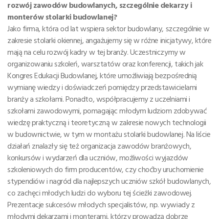
rozwój zawodów budowlanych, szczególnie dekarzy i
monterów stolarki budowlanej?
Jako firma, która od lat wspiera sektor budowlany, szczególnie w
zakresie stolarki okiennej, angażujemy się w różne inicjatywy, które
mają na celu rozwój kadry w tej branży. Uczestniczymy w
organizowaniu szkoleń, warsztatów oraz konferencji, takich jak
Kongres Edukacji Budowlanej, które umożliwiają bezpośrednią
wymianę wiedzy i doświadczeń pomiędzy przedstawicielami
branży a szkołami. Ponadto, współpracujemy z uczelniami i
szkołami zawodowymi, pomagając młodym ludziom zdobywać
wiedzę praktyczną i teoretyczną w zakresie nowych technologii
w budownictwie, w tym w montażu stolarki budowlanej. Na liście
działań znalazły się też organizacja zawodów branżowych,
konkursów i wydarzeń dla uczniów, możliwości wyjazdów
szkoleniowych do firm producentów, czy choćby uruchomienie
stypendiów i nagród dla najlepszych uczniów szkół budowlanych,
co zachęci młodych ludzi do wyboru tej ścieżki zawodowej.
Prezentacje sukcesów młodych specjalistów, np. wywiady z
młodymi dekarzami i monterami, którzy prowadzą dobrze