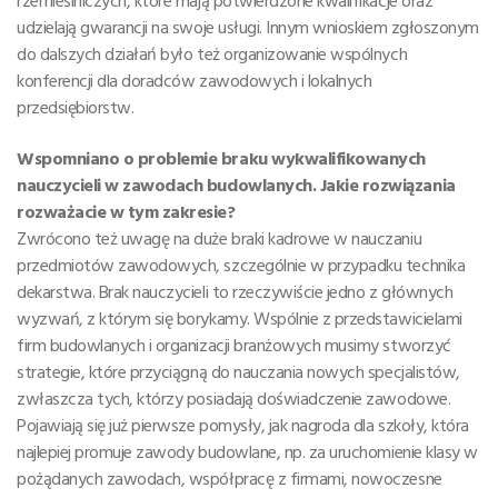
rzemieślniczych, które mają potwierdzone kwalifikacje oraz
udzielają gwarancji na swoje usługi. Innym wnioskiem zgłoszonym
do dalszych działań było też organizowanie wspólnych
konferencji dla doradców zawodowych i lokalnych
przedsiębiorstw.
Wspomniano o problemie braku wykwalifikowanych
nauczycieli w zawodach budowlanych. Jakie rozwiązania
rozważacie w tym zakresie?
Zwrócono też uwagę na duże braki kadrowe w nauczaniu
przedmiotów zawodowych, szczególnie w przypadku technika
dekarstwa. Brak nauczycieli to rzeczywiście jedno z głównych
wyzwań, z którym się borykamy. Wspólnie z przedstawicielami
firm budowlanych i organizacji branżowych musimy stworzyć
strategie, które przyciągną do nauczania nowych specjalistów,
zwłaszcza tych, którzy posiadają doświadczenie zawodowe.
Pojawiają się już pierwsze pomysły, jak nagroda dla szkoły, która
najlepiej promuje zawody budowlane, np. za uruchomienie klasy w
pożądanych zawodach, współpracę z firmami, nowoczesne