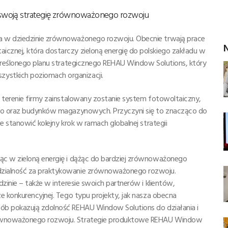
 swoją strategię zrównoważonego rozwoju
a w dziedzinie zrównoważonego rozwoju. Obecnie trwają prace
N
cznej, która dostarczy zieloną energię do polskiego zakładu w
określonego planu strategicznego REHAU Window Solutions, który
stkich poziomach organizacji.
a terenie firmy zainstalowany zostanie system fotowoltaiczny,
ego oraz budynków magazynowych. Przyczyni się to znacząco do
e stanowić kolejny krok w ramach globalnej strategii
ąc w zieloną energię i dążąc do bardziej zrównoważonego
dzialność za praktykowanie zrównoważonego rozwoju.
zinie – także w interesie swoich partnerów i klientów,
e konkurencyjnej. Tego typu projekty, jak nasza obecna
ób pokazują zdolność REHAU Window Solutions do działania i
równoważonego rozwoju. Strategie produktowe REHAU Window