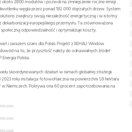
z około 2800 modułów i pozwoli na zmniejszenie roczne emisji
 dwutlenku węgla przez ponad 182 000 dojrzałych drzew. System
utions zwiększy swoją niezależność energetyczną i w istotny
az dekarbonizacji europejskiego przemysłu. Ta zrównoważona
a społeczną odpowiedzialność i optymalizuje koszty.
ań i zarazem szans dla Polski. Projekt z REHAU Window
i i dowód na to, że przyszłość należy do odnawialnych źródeł
 Energia Polska.
wielu skoordynowanych działań w ramach globalnej strategii
23 roku instalacja fotowoltaiczna na powierzchni 1,8 hektara
sdorf w Niemczech. Pokrywa ona 60 procent zapotrzebowania na
REKLAMA:
REKLAMA:
REKLAMA: