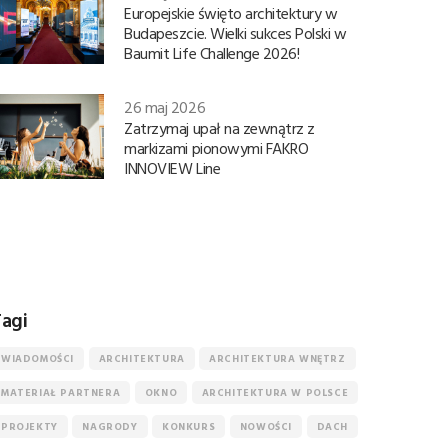
Europejskie święto architektury w
Budapeszcie. Wielki sukces Polski w
Baumit Life Challenge 2026!
26 maj 2026
Zatrzymaj upał na zewnątrz z
markizami pionowymi FAKRO
INNOVIEW Line
agi
WIADOMOŚCI
ARCHITEKTURA
ARCHITEKTURA WNĘTRZ
MATERIAŁ PARTNERA
OKNO
ARCHITEKTURA W POLSCE
PROJEKTY
NAGRODY
KONKURS
NOWOŚCI
DACH