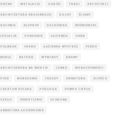
DRZWI
INSTALACJE
OGRÓD
TARGI
ARCHITEKCI
ARCHITEKTURA KRAJOBRAZU
DACHY
ŚCIANY
KUCHNIA
ALUPROF
DACHÓWKA
WIŚNIOWSKI
IZOLACJA
PORADNIK
ŁAZIENKA
OKNA
POLBRUK
FAKRO
ŁAZIENKA WYSTRÓJ
FERRO
MEBLE
BATERIE
WYWIADY
BRAMY
ARCHITEKRURA NA ŚWIECIE
CEMEX
NIERUCHOMOŚCI
POID
WARSZAWA
FASADY
ARMATURA
SCHÜCO
CREATON POLSKA
PODŁOGA
POMPA CIEPŁA
SZKŁO
OŚWIETLENIE
OCHRONA
ARMATURA ŁAZIENKOWA