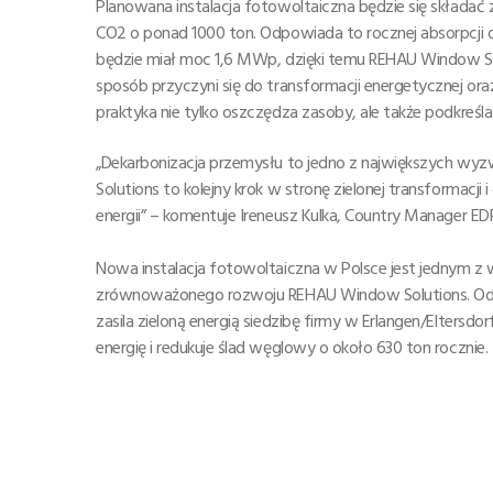
Planowana instalacja fotowoltaiczna będzie się składać 
CO2 o ponad 1000 ton. Odpowiada to rocznej absorpcji
będzie miał moc 1,6 MWp, dzięki temu REHAU Window Sol
sposób przyczyni się do transformacji energetycznej or
praktyka nie tylko oszczędza zasoby, ale także podkreśl
„Dekarbonizacja przemysłu to jedno z największych wyzw
Solutions to kolejny krok w stronę zielonej transformacj
energii” – komentuje Ireneusz Kulka, Country Manager EDP
Nowa instalacja fotowoltaiczna w Polsce jest jednym z 
zrównoważonego rozwoju REHAU Window Solutions. Od 20
zasila zieloną energią siedzibę firmy w Erlangen/Elter
energię i redukuje ślad węglowy o około 630 ton rocznie.