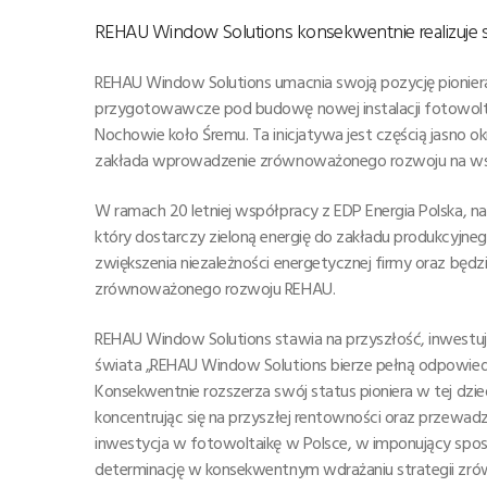
REHAU Window Solutions konsekwentnie realizuje
REHAU Window Solutions umacnia swoją pozycję pionier
przygotowawcze pod budowę nowej instalacji fotowoltai
Nochowie koło Śremu. Ta inicjatywa jest częścią jasno 
zakłada wprowadzenie zrównoważonego rozwoju na wszy
W ramach 20 letniej współpracy z EDP Energia Polska, n
który dostarczy zieloną energię do zakładu produkcyjn
zwiększenia niezależności energetycznej firmy oraz będzi
zrównoważonego rozwoju REHAU.
REHAU Window Solutions stawia na przyszłość, inwestuj
świata „REHAU Window Solutions bierze pełną odpowie
Konsekwentnie rozszerza swój status pioniera w tej dzied
koncentrując się na przyszłej rentowności oraz przewadz
inwestycja w fotowoltaikę w Polsce, w imponujący spos
determinację w konsekwentnym wdrażaniu strategii z