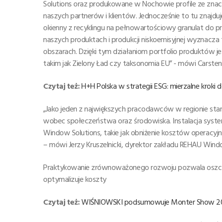
Solutions oraz produkowane w Nochowie profile ze znacz
naszych partnerów i klientów. Jednocześnie to tu znajdu
okienny z recyklingu na pełnowartościowy granulat do pr
naszych produktach i produkcji niskoemisyjnej wyznacz
obszarach. Dzięki tym działaniom portfolio produktów 
takim jak Zielony Ład czy taksonomia EU” - mówi Carst
Czytaj też:
H+H Polska w strategii ESG: mierzalne kroki d
„Jako jeden z największych pracodawców w regionie stara
wobec społeczeństwa oraz środowiska. Instalacja syste
Window Solutions, takie jak obniżenie kosztów operacyj
– mówi Jerzy Kruszelnicki, dyrektor zakładu REHAU Wind
Praktykowanie zrównoważonego rozwoju pozwala oszczę
optymalizuje koszty
Czytaj też:
WIŚNIOWSKI podsumowuje Monter Show 2