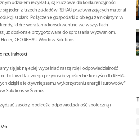
nym udziałem recyklatu, są kluczowe dla konkurencyjności
je się jeden z trzech zakładów REHAU przetwarzających materiał
odukcji stolarki. Połączenie gospodarki o obiegu zamkniętym w
a trendy, które wdrażamy konsekwentnie we wszystkich
jest już doskonale przygotowane do sprostania wyzwaniom,
en Heuer, CEO REHAU Window Solutions.
o neutralności
my się jak najlepiej wypełniać naszą rolę i odpowiedzialność
mu fotowoltaicznego przynosi bezpośrednie korzyści dla REHAU
nych dzięki efektywniejszemu wykorzystaniu energii i surowców”
ow Solutions w Śremie.
T
dzać zasoby, podkreśla odpowiedzialność społeczną i
026