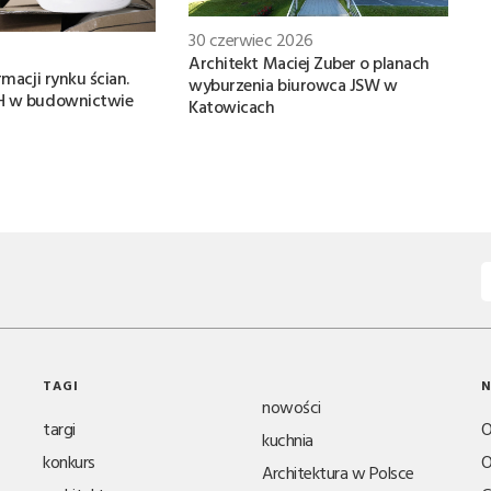
30 czerwiec 2026
Architekt Maciej Zuber o planach
rmacji rynku ścian.
wyburzenia biurowca JSW w
H w budownictwie
Katowicach
TAGI
N
nowości
targi
O
kuchnia
konkurs
O
Architektura w Polsce