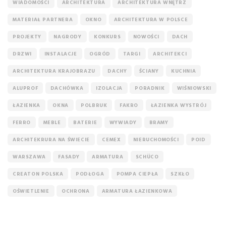
WIADOMOŚCI
ARCHITEKTURA
ARCHITEKTURA WNĘTRZ
MATERIAŁ PARTNERA
OKNO
ARCHITEKTURA W POLSCE
PROJEKTY
NAGRODY
KONKURS
NOWOŚCI
DACH
DRZWI
INSTALACJE
OGRÓD
TARGI
ARCHITEKCI
ARCHITEKTURA KRAJOBRAZU
DACHY
ŚCIANY
KUCHNIA
ALUPROF
DACHÓWKA
IZOLACJA
PORADNIK
WIŚNIOWSKI
ŁAZIENKA
OKNA
POLBRUK
FAKRO
ŁAZIENKA WYSTRÓJ
FERRO
MEBLE
BATERIE
WYWIADY
BRAMY
ARCHITEKRURA NA ŚWIECIE
CEMEX
NIERUCHOMOŚCI
POID
WARSZAWA
FASADY
ARMATURA
SCHÜCO
CREATON POLSKA
PODŁOGA
POMPA CIEPŁA
SZKŁO
OŚWIETLENIE
OCHRONA
ARMATURA ŁAZIENKOWA