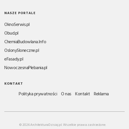
NASZE PORTALE
OknoSerwis.pl
Obud.pl
ChemiaBudowlana.Info
OslonySloneczne.pl
eFasady.pl
NowoczesnaPlebania.pl
KONTAKT
Polityka prywatności
O nas
Kontakt
Reklama
© 2026 ArchitekturaDzisiaj.pl. Wszelkie prawa zastrzeżone.