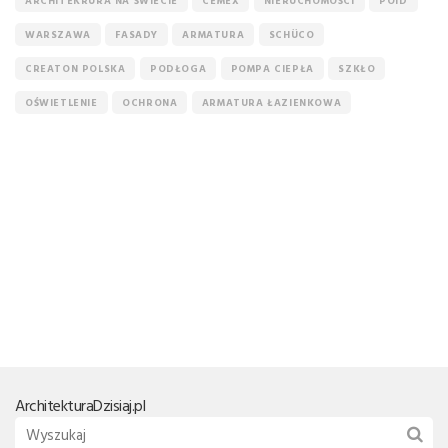
ARCHITEKRURA NA ŚWIECIE
CEMEX
NIERUCHOMOŚCI
POID
WARSZAWA
FASADY
ARMATURA
SCHÜCO
CREATON POLSKA
PODŁOGA
POMPA CIEPŁA
SZKŁO
OŚWIETLENIE
OCHRONA
ARMATURA ŁAZIENKOWA
Architektura
Dzisiaj.pl