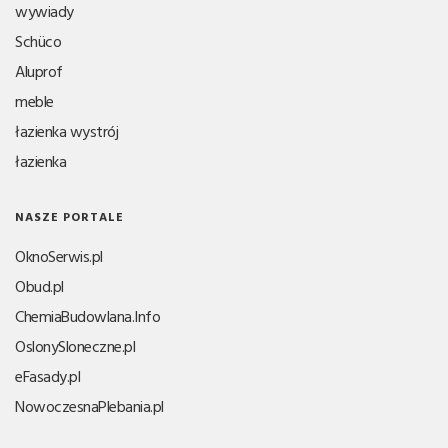
wywiady
Schüco
Aluprof
meble
łazienka wystrój
łazienka
NASZE PORTALE
OknoSerwis.pl
Obud.pl
ChemiaBudowlana.Info
OslonySloneczne.pl
eFasady.pl
NowoczesnaPlebania.pl