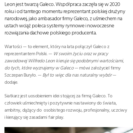
Leon jest twarzą Galeco. Współpraca zaczęła się w 2020
roku i od tamtego momentu reprezentant polskiej drużyny
narodowej, jako ambasador firmy Galeco, z uśmiechem na
ustach wciąż poleca systemy rynnowe i nowoczesne
rozwiązania dachowe polskiego producenta.
Wartości — to element, który na lata połączył Galeco z
reprezentantem Polski. —
W swoim życiu oraz w pracy
zawodowej Wilfredo Leon kieruje się podobnymi wartościami,
do tych, które wyznajemy w Galeco
— mówi założyciel firmy
Szczepan Buryło. —
Był to więc dla nas naturalny wybór
—
dodaje.
Siatkarz jest uosobieniem idei stojącej za firmą Galeco. To
człowiek uśmiechnięty i pozytywnie nastawiony do świata,
ambitny, dążący do osobistego rozwoju, profesjonalny, uczciwy
i kierujący się zasadami fair play.