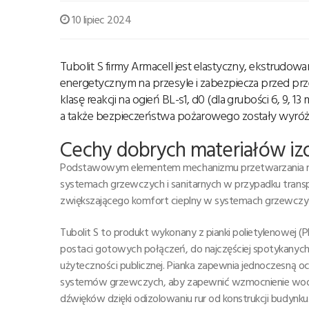
10 lipiec 2024
Tubolit S firmy Armacell jest elastyczny, ekstrudowa
energetycznym na przesyle i zabezpiecza przed pr
klasę reakcji na ogień BL-s1, d0 (dla grubości 6, 9, 
a także bezpieczeństwa pożarowego zostały wyróżni
Cechy dobrych materiałów iz
Podstawowym elementem mechanizmu przetwarzania mate
systemach grzewczych i sanitarnych w przypadku transpo
zwiększającego komfort cieplny w systemach grzewczych
Tubolit S to produkt wykonany z pianki polietylenowej (
postaci gotowych połączeń, do najczęściej spotykanych
użyteczności publicznej. Pianka zapewnia jednoczesną
systemów grzewczych, aby zapewnić wzmocnienie wody
dźwięków dzięki odizolowaniu rur od konstrukcji budynku