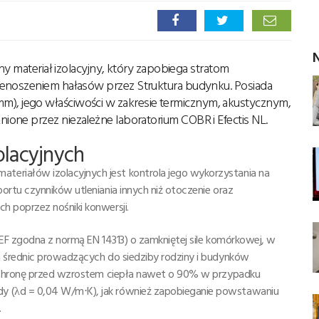
N
ny materiał izolacyjny, który zapobiega stratom
zenoszeniem hałasów przez Struktura budynku. Posiada
13 mm), jego właściwości w zakresie termicznym, akustycznym,
one przez niezależne laboratorium COBR i Efectis NL.
olacyjnych
riałów izolacyjnych jest kontrola jego wykorzystania na
rtu czynników utleniania innych niż otoczenie oraz
 poprzez nośniki konwersji.
PEF zgodna z normą EN 14313) o zamkniętej sile komórkowej, w
 średnic prowadzących do siedziby rodziny i budynków
 ochronę przed wzrostem ciepła nawet o 90% w przypadku
 (λd = 0,04 W/m⋅K), jak również zapobieganie powstawaniu
.