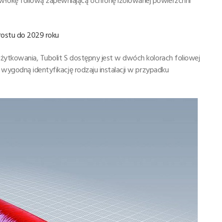
łokę foliową zapewniającą ochronę izolowanej powierzchni
rostu do 2029 roku
żytkowania, Tubolit S dostępny jest w dwóch kolorach foliowej
 wygodną identyfikację rodzaju instalacji w przypadku