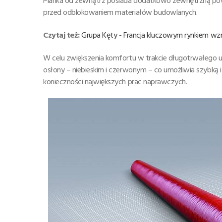
Pianka od zewnątrz posiada dodatkowo zewnętrzną pow
przed odblokowaniem materiałów budowlanych.
Czytaj też:
Grupa Kęty - Francja kluczowym rynkiem wz
W celu zwiększenia komfortu w trakcie długotrwałego u
osłony – niebieskim i czerwonym – co umożliwia szybką i
konieczności największych prac naprawczych.