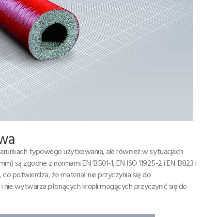
twa
warunkach typowego użytkowania, ale również w sytuacjach
 13mm) są zgodne z normami EN 13501-1, EN ISO 11925-2 i EN 13823 i
 co potwierdza, że ​​materiał nie przyczynia się do
u i nie wytwarza płonących kropli mogących przyczynić się do