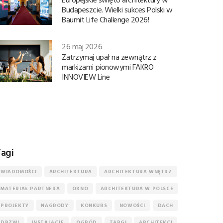
Budapeszcie. Wielki sukces Polski w
Baumit Life Challenge 2026!
26 maj 2026
Zatrzymaj upał na zewnątrz z
markizami pionowymi FAKRO
INNOVIEW Line
agi
WIADOMOŚCI
ARCHITEKTURA
ARCHITEKTURA WNĘTRZ
MATERIAŁ PARTNERA
OKNO
ARCHITEKTURA W POLSCE
PROJEKTY
NAGRODY
KONKURS
NOWOŚCI
DACH
DRZWI
INSTALACJE
OGRÓD
TARGI
ARCHITEKCI