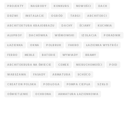
PROJEKTY
NAGRODY
KONKURS
NOWOŚCI
DACH
DRZWI
INSTALACJE
OGRÓD
TARGI
ARCHITEKCI
ARCHITEKTURA KRAJOBRAZU
DACHY
ŚCIANY
KUCHNIA
ALUPROF
DACHÓWKA
WIŚNIOWSKI
IZOLACJA
PORADNIK
ŁAZIENKA
OKNA
POLBRUK
FAKRO
ŁAZIENKA WYSTRÓJ
FERRO
MEBLE
BATERIE
WYWIADY
BRAMY
ARCHITEKRURA NA ŚWIECIE
CEMEX
NIERUCHOMOŚCI
POID
WARSZAWA
FASADY
ARMATURA
SCHÜCO
CREATON POLSKA
PODŁOGA
POMPA CIEPŁA
SZKŁO
OŚWIETLENIE
OCHRONA
ARMATURA ŁAZIENKOWA