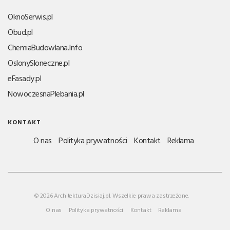
OknoSerwis.pl
Obud.pl
ChemiaBudowlana.Info
OslonySloneczne.pl
eFasady.pl
NowoczesnaPlebania.pl
KONTAKT
O nas
Polityka prywatności
Kontakt
Reklama
© 2026 ArchitekturaDzisiaj.pl. Wszelkie prawa zastrzeżone.
O nas
Polityka prywatności
Kontakt
Reklama