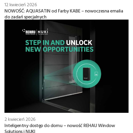
12 kwiecień 2026
NOWOŚĆ: AQUASATIN od Farby KABE – nowoczesna emalia
do zadań specjalnych
2 kwiecień 2026
Inteligentny dostęp do domu – nowość REHAU Window
Solutions i NUKI