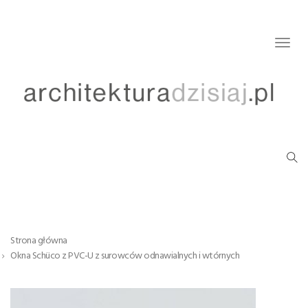
Togg
navig
Strona główna
Okna Schüco z PVC-U z surowców odnawialnych i wtórnych