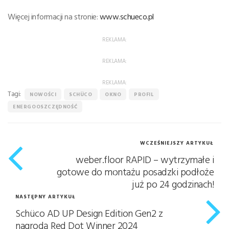
Więcej informacji na stronie:
www.schueco.pl
REKLAMA:
REKLAMA:
REKLAMA:
Tagi:
NOWOŚCI
SCHÜCO
OKNO
PROFIL
ENERGOOSZCZĘDNOŚĆ
WCZEŚNIEJSZY ARTYKUŁ
weber.floor RAPID – wytrzymałe i
gotowe do montażu posadzki podłoże
już po 24 godzinach!
NASTĘPNY ARTYKUŁ
Schüco AD UP Design Edition Gen2 z
nagrodą Red Dot Winner 2024