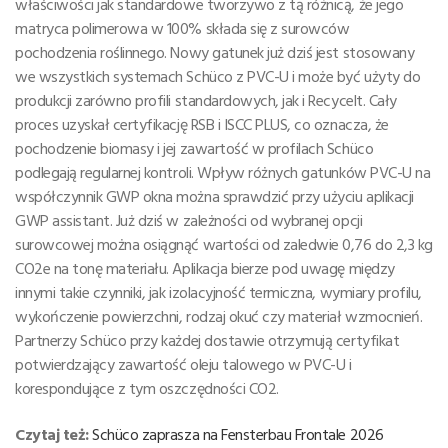
właściwości jak standardowe tworzywo z tą różnicą, że jego
matryca polimerowa w 100% składa się z surowców
pochodzenia roślinnego. Nowy gatunek już dziś jest stosowany
we wszystkich systemach Schüco z PVC-U i może być użyty do
produkcji zarówno profili standardowych, jak i Recycelt. Cały
proces uzyskał certyfikację RSB i ISCC PLUS, co oznacza, że
pochodzenie biomasy i jej zawartość w profilach Schüco
podlegają regularnej kontroli. Wpływ różnych gatunków PVC-U na
współczynnik GWP okna można sprawdzić przy użyciu aplikacji
GWP assistant. Już dziś w zależności od wybranej opcji
surowcowej można osiągnąć wartości od zaledwie 0,76 do 2,3 kg
CO2e na tonę materiału. Aplikacja bierze pod uwagę między
innymi takie czynniki, jak izolacyjność termiczna, wymiary profilu,
wykończenie powierzchni, rodzaj okuć czy materiał wzmocnień.
Partnerzy Schüco przy każdej dostawie otrzymują certyfikat
potwierdzający zawartość oleju talowego w PVC-U i
korespondujące z tym oszczędności CO2.
Czytaj też:
Schüco zaprasza na Fensterbau Frontale 2026