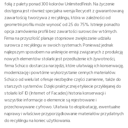
folią z palety ponad 300 kolorów UnlimitedFinish. Na życzenie
dostępna jest również specjalna wersja Recycelt z gwarantowaną
zawartością tworzywa z recyklingu, która w zależności od
geometrii profilu może wynosić od 25 do 75%. Istnieje ponadto
opcja zamówienia profili bez zawartości surowców wtórnych.
Firma na przyszłość planuje stopniowe zwiększanie udziału
surowca z recyklingu w swoich systemach. Ponieważ jednak
najlepszym sposobem na uniknięcie emisji związanych z produkcją
nowych elementów stolarki jest przedłużenie ich żywotności,
firma Schüco dostarcza narzędzi, które ułatwiają ich konserwację,
modernizację i powtórne wykorzystanie cennych materiałów.
Schüco od wielu lat oferuje niezbędne części zamienne, także do
starszych systemów. Dzięki praktycznej etykiecie przyklejanej do
stolarki IoF ID (Internet of Facades) historia konserwacji i
wszystkie informacje o elemencie są rejestrowane i
przechowywane cyfrowo. Ułatwia to eksploatację, ewentualne
naprawy i właściwe przyporządkowanie materiałów przydatnych
do recyklingu na koniec użytkowania.