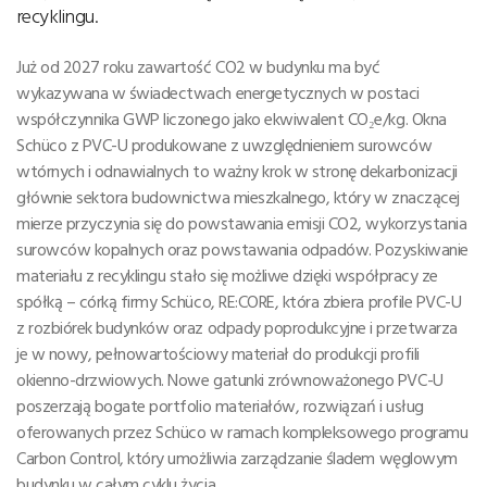
recyklingu.
Już od 2027 roku zawartość CO2 w budynku ma być
wykazywana w świadectwach energetycznych w postaci
współczynnika GWP liczonego jako ekwiwalent CO₂e/kg. Okna
Schüco z PVC-U produkowane z uwzględnieniem surowców
wtórnych i odnawialnych to ważny krok w stronę dekarbonizacji
głównie sektora budownictwa mieszkalnego, który w znaczącej
mierze przyczynia się do powstawania emisji CO2, wykorzystania
surowców kopalnych oraz powstawania odpadów. Pozyskiwanie
materiału z recyklingu stało się możliwe dzięki współpracy ze
spółką – córką firmy Schüco, RE:CORE, która zbiera profile PVC-U
z rozbiórek budynków oraz odpady poprodukcyjne i przetwarza
je w nowy, pełnowartościowy materiał do produkcji profili
okienno-drzwiowych. Nowe gatunki zrównoważonego PVC-U
poszerzają bogate portfolio materiałów, rozwiązań i usług
oferowanych przez Schüco w ramach kompleksowego programu
Carbon Control, który umożliwia zarządzanie śladem węglowym
budynku w całym cyklu życia.