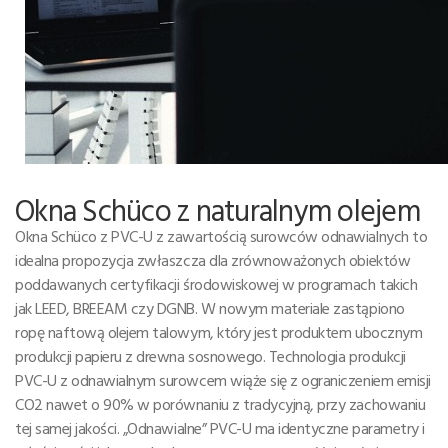
Okna Schüco z naturalnym olejem
Okna Schüco z PVC-U z zawartością surowców odnawialnych to
idealna propozycja zwłaszcza dla zrównoważonych obiektów
poddawanych certyfikacji środowiskowej w programach takich
jak LEED, BREEAM czy DGNB. W nowym materiale zastąpiono
ropę naftową olejem talowym, który jest produktem ubocznym
produkcji papieru z drewna sosnowego. Technologia produkcji
PVC-U z odnawialnym surowcem wiąże się z ograniczeniem emisji
CO2 nawet o 90% w porównaniu z tradycyjną, przy zachowaniu
tej samej jakości. „Odnawialne” PVC-U ma identyczne parametry i