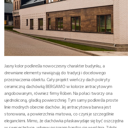
Jasny kolor podkreśla nowoczesny charakter budynku, a
drewniane elementy nawiązują do tradycji i docelowego
przeznaczenia obiektu. Cały projekt wieńczy dach pokryty
ceramiczną dachówką BERGAMO w kolorze antracytowym
angobowanym, równiez firmy Röben. Na połaci tworzy ona
ujednoliconą, gładką powierzchnię. Tym samy podkreśla proste
linie modnych obecnie dachów. Jej antracytowa barwa jest
stonowana, a powierzchnia matowa, co czyni je szczególnie
eleganckimi. Mimo, że dachówka płaskawydaje się być oszczędna
w swej estetyce, wbrew pozorom bardzo się wyróżnia. Zdobi