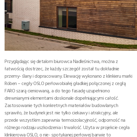
Przyglądając się detalom biurowca Nadleśnictwa, można z
łatwością dostrzec, że każdy szczegół został tu dokładnie
przemy- ślany i dopracowany. Elewację wykonano z klinkieru marki
Röben – cegły OSLO perłowobiałej gładkiej połączonej z cegłą
FARO szarą cieniowaną, a do tego fasadę uzupełniono
drewnianymi elementami doskonale dopełniającymi całość.
Zastosowanie tych konkretnych materiałów budowlanych
sprawiło, że budynek jest nie tylko ciekawy i atrakcyjny, ale
przede wszystkim zapewnia termoizolacyjność, odporność na
różnego rodzaju uszkodzenia i trwałość. Użyta w projekcie cegła
klinkierowa OSLO, o nie- spotykanej perłowej barwie to