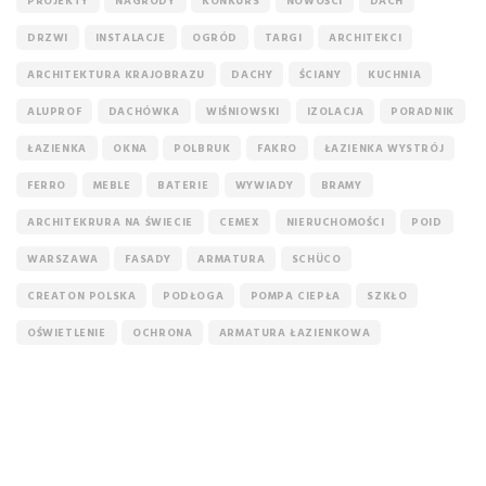
PROJEKTY
NAGRODY
KONKURS
NOWOŚCI
DACH
DRZWI
INSTALACJE
OGRÓD
TARGI
ARCHITEKCI
ARCHITEKTURA KRAJOBRAZU
DACHY
ŚCIANY
KUCHNIA
ALUPROF
DACHÓWKA
WIŚNIOWSKI
IZOLACJA
PORADNIK
ŁAZIENKA
OKNA
POLBRUK
FAKRO
ŁAZIENKA WYSTRÓJ
FERRO
MEBLE
BATERIE
WYWIADY
BRAMY
ARCHITEKRURA NA ŚWIECIE
CEMEX
NIERUCHOMOŚCI
POID
WARSZAWA
FASADY
ARMATURA
SCHÜCO
CREATON POLSKA
PODŁOGA
POMPA CIEPŁA
SZKŁO
OŚWIETLENIE
OCHRONA
ARMATURA ŁAZIENKOWA