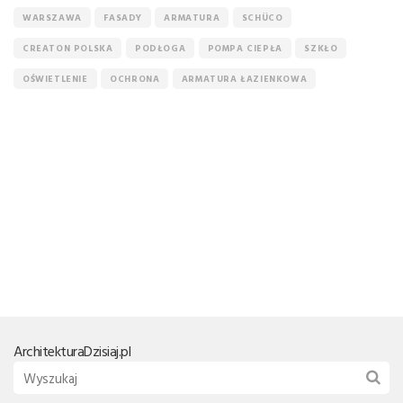
WARSZAWA
FASADY
ARMATURA
SCHÜCO
CREATON POLSKA
PODŁOGA
POMPA CIEPŁA
SZKŁO
OŚWIETLENIE
OCHRONA
ARMATURA ŁAZIENKOWA
Architektura
Dzisiaj.pl