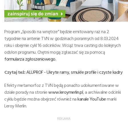
Program „Sposób na wnętrze” będzie emitowany raz na 2
tygodnie na antenie TVN w godzinach porannych od 8.03.2024
roku i obejmie cykl 16 odcinków. Wciąż trwa casting do kolejnych
odsłon programu. Chętni mogą zgłaszać się za pomocą
formularza zgłoszeniowego
.
Czytaj też:
ALUPROF - Ukryte ramy, smukłe profile i czyste kadry
Efekty metamorfoz z TVN będą ponadto udokumentowane w
dziale porady na stronie
www.leroymerlin.pl
, a archiwalne odcinki
cyklu będzie można obejrzeć również na
kanale YouTube
marki
Leroy Merlin.
REKLAMA: