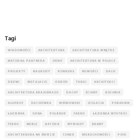
Tagi
WIADOMOŚCI
ARCHITEKTURA
ARCHITEKTURA WNĘTRZ
MATERIAŁ PARTNERA
OKNO
ARCHITEKTURA W POLSCE
PROJEKTY
NAGRODY
KONKURS
NOWOŚCI
DACH
DRZWI
INSTALACJE
OGRÓD
TARGI
ARCHITEKCI
ARCHITEKTURA KRAJOBRAZU
DACHY
ŚCIANY
KUCHNIA
ALUPROF
DACHÓWKA
WIŚNIOWSKI
IZOLACJA
PORADNIK
ŁAZIENKA
OKNA
POLBRUK
FAKRO
ŁAZIENKA WYSTRÓJ
FERRO
MEBLE
BATERIE
WYWIADY
BRAMY
ARCHITEKRURA NA ŚWIECIE
CEMEX
NIERUCHOMOŚCI
POID