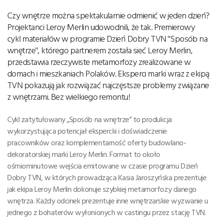
Czy wnętrze można spektakularnie odmienić w jeden dzień?
Projektanci Leroy Merlin udowodnili, że tak. Premierowy
cykl materiałów w programie Dzień Dobry TVN ''Sposób na
wnętrze'', którego partnerem została sieć Leroy Merlin,
przedstawia rzeczywiste metamorfozy zrealizowane w
domach i mieszkaniach Polaków. Eksperci marki wraz z ekipą
TVN pokazują jak rozwiązać najczęstsze problemy związane
z wnętrzami. Bez wielkiego remontu!
Cykl zatytułowany „Sposób na wnętrze” to produkcja
wykorzystująca potencjał ekspercki i doświadczenie
pracowników oraz komplementarność oferty budowlano-
dekoratorskiej marki Leroy Merlin. Format to około
ośmiominutowe wejścia emitowane w czasie programu Dzień
Dobry TVN, w których prowadząca Kasia Jaroszyńska prezentuje
jak ekipa Leroy Merlin dokonuje szybkiej metamorfozy danego
wnętrza. Każdy odcinek prezentuje inne wnętrzarskie wyzwanie u
jednego z bohaterów wyłonionych w castingu przez stację TVN.