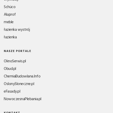
Schüco
Aluprof
meble
łazienka wystrój
łazienka
NASZE PORTALE
OknoSerwis.pl
Obud.pl
ChemiaBudowlana.Info
OslonySloneczne.pl
eFasady.pl
NowoczesnaPlebania.pl
KONTAKT