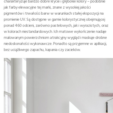
charakteryzuje bardzo dobre krycie i głębokie kolory – podobnie
jak farby elewacyjne tej marki, znane z wysokiej jakości
pigmentów i trwałości barw w warunkach stałej ekspozycji na
promienie UV. Są dostępne w gamie kolorystycznej obejmującej
ponad 460 odcieni, zarówno pastelowych, jak i wyrazistych, oraz
w kolorach niestandardowych. Ich matowe wykończenie nadaje
malowanym powierzchniom atrakcyjny wygląd i maskuje drobne
niedoskonałości wykonawcze. Ponadto są przyjemne w aplikacji,
bez uciążliwego zapachu, kapania czy zacieków.