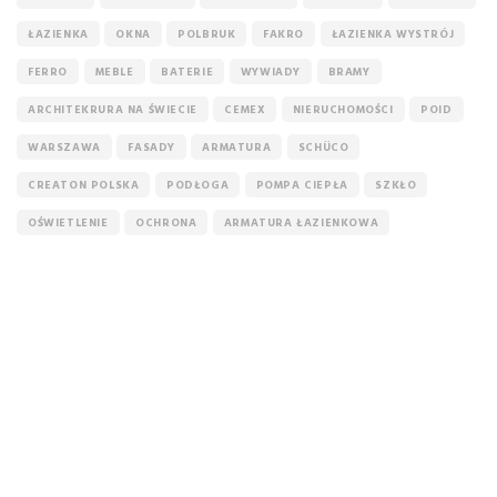
ŁAZIENKA
OKNA
POLBRUK
FAKRO
ŁAZIENKA WYSTRÓJ
FERRO
MEBLE
BATERIE
WYWIADY
BRAMY
ARCHITEKRURA NA ŚWIECIE
CEMEX
NIERUCHOMOŚCI
POID
WARSZAWA
FASADY
ARMATURA
SCHÜCO
CREATON POLSKA
PODŁOGA
POMPA CIEPŁA
SZKŁO
OŚWIETLENIE
OCHRONA
ARMATURA ŁAZIENKOWA