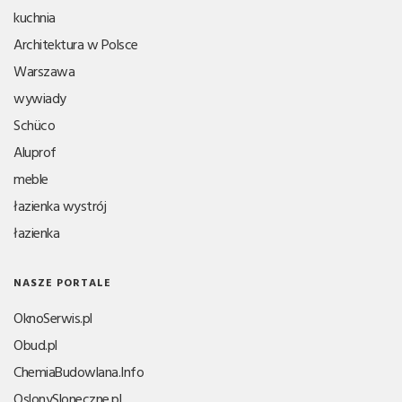
kuchnia
Architektura w Polsce
Warszawa
wywiady
Schüco
Aluprof
meble
łazienka wystrój
łazienka
NASZE PORTALE
OknoSerwis.pl
Obud.pl
ChemiaBudowlana.Info
OslonySloneczne.pl