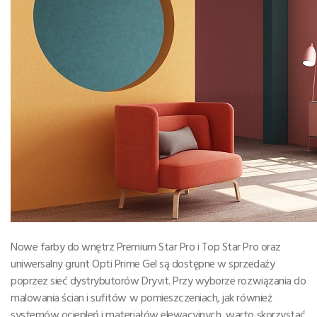
Nowe farby do wnętrz Premium Star Pro i Top Star Pro oraz
uniwersalny grunt Opti Prime Gel są dostępne w sprzedaży
poprzez sieć dystrybutorów Dryvit. Przy wyborze rozwiązania do
malowania ścian i sufitów w pomieszczeniach, jak również
systemów ociepleń i materiałów elewacyjnych, warto skorzystać