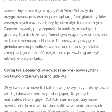
Uniwersalny preparat gruntujący Opti Prime Gel służy do
przygotowania powierzchni przed aplikacją farb, gładzi i tynków
wewnętrznych oraz przed przyklejeniem płytek ceramicznych.
Zapewnia wysoką przyczepność do podłoży mineralnych i
gipsowych, a dzięki żelowej formule jest wygodny w stosowaniu,
nie kapie i minimalizuje chlapanie. Ten nowy, akrylowy grunt
głęboko penetruje podłoże, wzmacnia je i stabilizuje, a także
zmniejsza jego chłonność, dzięki czemu pozwala ograniczyć
późniejsze zużycie farby.
Czytaj też:
Deceuninck wprowadza na rynek nowy system
odstawno-przesuwny Legend Slide Plus
„Przy tworzeniu nowej linii farb do wnętrz wykorzystaliśmy naszą
wiedzę i doświadczenie w produkcji specjalistycznych
materiałów elewacyjnych. Zależało nam na tym, aby nowe
rozwiązania do malowania ścian i sufitów w pomieszczeniach
miały tę samą, wysoką jakość pigmentów co farby zewnętrzne