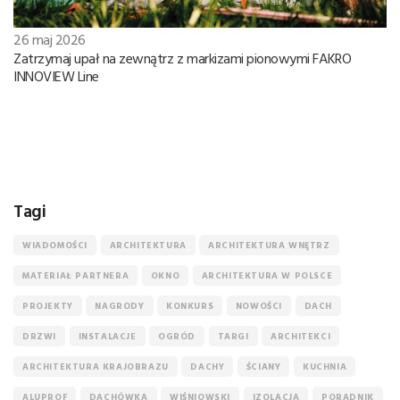
26 maj 2026
Zatrzymaj upał na zewnątrz z markizami pionowymi FAKRO
INNOVIEW Line
Tagi
WIADOMOŚCI
ARCHITEKTURA
ARCHITEKTURA WNĘTRZ
MATERIAŁ PARTNERA
OKNO
ARCHITEKTURA W POLSCE
PROJEKTY
NAGRODY
KONKURS
NOWOŚCI
DACH
DRZWI
INSTALACJE
OGRÓD
TARGI
ARCHITEKCI
ARCHITEKTURA KRAJOBRAZU
DACHY
ŚCIANY
KUCHNIA
ALUPROF
DACHÓWKA
WIŚNIOWSKI
IZOLACJA
PORADNIK