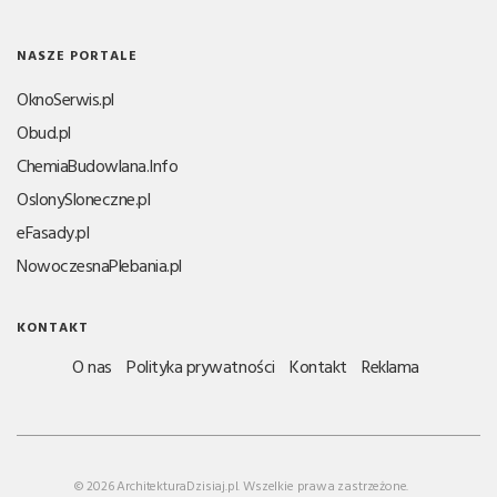
NASZE PORTALE
OknoSerwis.pl
Obud.pl
ChemiaBudowlana.Info
OslonySloneczne.pl
eFasady.pl
NowoczesnaPlebania.pl
KONTAKT
O nas
Polityka prywatności
Kontakt
Reklama
© 2026 ArchitekturaDzisiaj.pl. Wszelkie prawa zastrzeżone.