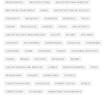
WIADOMOŚCI
ARCHITEKTURA
ARCHITEKTURA WNĘTRZ
MATERIAŁ PARTNERA
OKNO
ARCHITEKTURA W POLSCE
PROJEKTY
NAGRODY
KONKURS
NOWOŚCI
DACH
DRZWI
INSTALACJE
OGRÓD
TARGI
ARCHITEKCI
ARCHITEKTURA KRAJOBRAZU
DACHY
ŚCIANY
KUCHNIA
ALUPROF
DACHÓWKA
WIŚNIOWSKI
IZOLACJA
PORADNIK
ŁAZIENKA
OKNA
POLBRUK
FAKRO
ŁAZIENKA WYSTRÓJ
FERRO
MEBLE
BATERIE
WYWIADY
BRAMY
ARCHITEKRURA NA ŚWIECIE
CEMEX
NIERUCHOMOŚCI
POID
WARSZAWA
FASADY
ARMATURA
SCHÜCO
CREATON POLSKA
PODŁOGA
POMPA CIEPŁA
SZKŁO
OŚWIETLENIE
OCHRONA
ARMATURA ŁAZIENKOWA