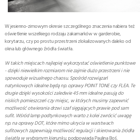
W jesienno-zimowym okresie szczególnego znaczenia nabiera też
oświetlenie wszelkiego rodzaju zakamarków w garderobie,
korytarzu, czy po prostu przestrzeni zlokalizowanych daleko od
okna lub głównego źródła światła.
W takich miejscach najlepiej wykorzystać oświetlenie punktowe
- dzięki niewielkim rozmiarom nie zajmie dużo przestrzeni i nie
spowoduje wizualnego chaosu. Spośród rozwiązań
natynkowych idealne będą np. oprawy POINT TONE czy FLEA. Te
drugie dzięki wysokości zaledwie 45 mm idealne pasują do
niskich pomieszczeń czy miejsc, w których musimy zapewnić
możliwość otwierania drzwi szaf sięgających prawie pod sam
sufit. Wśród lamp podtynkowych warto z kolei zwrócić uwagę
np. na oprawy DOT, które mimo ukrycia w warstwach
sufitowych zapewniają możliwość regulacji i skierowania źródła
światła w wybranym kierunku,
podpowiada Paulina Boś.