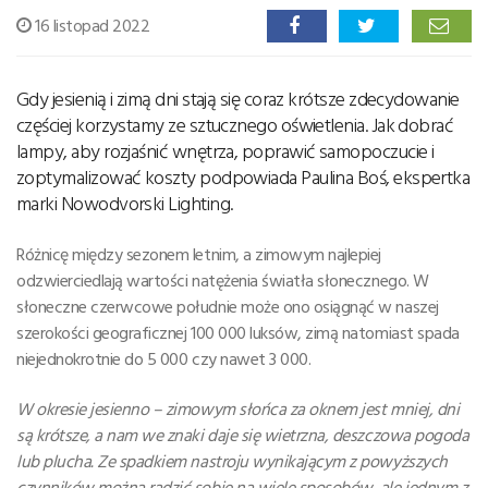
16 listopad 2022
Gdy jesienią i zimą dni stają się coraz krótsze zdecydowanie
częściej korzystamy ze sztucznego oświetlenia. Jak dobrać
lampy, aby rozjaśnić wnętrza, poprawić samopoczucie i
zoptymalizować koszty podpowiada Paulina Boś, ekspertka
marki Nowodvorski Lighting.
Różnicę między sezonem letnim, a zimowym najlepiej
odzwierciedlają wartości natężenia światła słonecznego. W
słoneczne czerwcowe południe może ono osiągnąć w naszej
szerokości geograficznej 100 000 luksów, zimą natomiast spada
niejednokrotnie do 5 000 czy nawet 3 000.
W okresie jesienno – zimowym słońca za oknem jest mniej, dni
są krótsze, a nam we znaki daje się wietrzna, deszczowa pogoda
lub plucha. Ze spadkiem nastroju wynikającym z powyższych
czynników można radzić sobie na wiele sposobów, ale jednym z