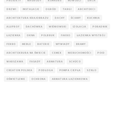
PROJEKTY
NAGRODY
KONKURS
NOWOŚCI
DACH
DRZWI
INSTALACJE
OGRÓD
TARGI
ARCHITEKCI
ARCHITEKTURA KRAJOBRAZU
DACHY
ŚCIANY
KUCHNIA
ALUPROF
DACHÓWKA
WIŚNIOWSKI
IZOLACJA
PORADNIK
ŁAZIENKA
OKNA
POLBRUK
FAKRO
ŁAZIENKA WYSTRÓJ
FERRO
MEBLE
BATERIE
WYWIADY
BRAMY
ARCHITEKRURA NA ŚWIECIE
CEMEX
NIERUCHOMOŚCI
POID
WARSZAWA
FASADY
ARMATURA
SCHÜCO
CREATON POLSKA
PODŁOGA
POMPA CIEPŁA
SZKŁO
OŚWIETLENIE
OCHRONA
ARMATURA ŁAZIENKOWA