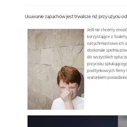
Usuwanie zapachów jest trwalsze niż przy użyciu 
Jeśli nie chcemy zno
korzystające z toalet
natychmiastowe ich us
doskonale spełnia powy
do wszystkich spłucze
przycisku spłukujące
podtynkowych firmy G
warunkiem posiadania