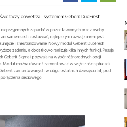
odświeżaczy powietrza - systemem Geberit DuoFresh
N
sić nieprzyjemnych zapachów pozostawionych przez osoby
y ani samemu ich zostawiać, najlepszym rozwiązaniem jest
unięcie i zneutralizowanie. Nowy moduł Geberit DuoFresh
ższe zadanie, a dodatkowo realizuje kilka innych funkcji. Pasuje
k Geberit Sigma i pozwala na wybór różnorodnych opcji
go. Moduł można również zamontować w większości spłuczek
eberit zamontowanych w ciągu ostatnich dziesięciu lat, pod
 połączenia sieciowego.