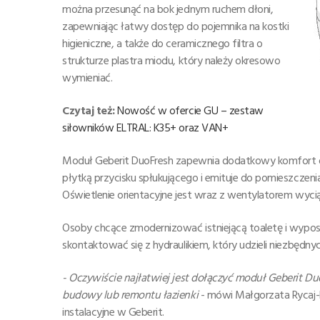
można przesunąć na bok jednym ruchem dłoni,
zapewniając łatwy dostęp do pojemnika na kostki
higieniczne, a także do ceramicznego filtra o
strukturze plastra miodu, który należy okresowo
wymieniać.
Czytaj też:
Nowość w ofercie GU – zestaw
siłowników ELTRAL: K35+ oraz VAN+
Moduł Geberit DuoFresh zapewnia dodatkowy komfort dzi
płytką przycisku spłukującego i emituje do pomieszczeni
Oświetlenie orientacyjne jest wraz z wentylatorem wyc
Osoby chcące zmodernizować istniejącą toaletę i wypo
skontaktować się z hydraulikiem, który udzieli niezbędny
- Oczywiście najłatwiej jest dołączyć moduł Geberit Du
budowy lub remontu łazienki
- mówi Małgorzata Rycaj-
instalacyjne w Geberit.