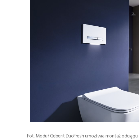
Fot. Moduł Geberit DuoFresh umożliwia montaż odciąg