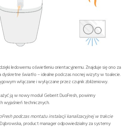
ęki ledowemu oświetleniu orientacyjnemu. Znajduje się ono za
a dyskretne światło – idealne podczas nocnej wizyty w toalecie.
iągowym włączane i wyłączane przez czujnik zbliżeniowy.
sażyć ją w nowy moduł Geberit DuoFresh, powinny
ch wyjaśnień technicznych.
oFresh podczas montażu instalacji kanalizacyjnej w trakcie
Dąbrowska, product manager odpowiedzialny za systemy