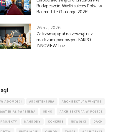
Budapeszcie. Wielki sukces Polski w
Baumit Life Challenge 2026!
26 maj 2026
Zatrzymaj upał na zewnątrz z
markizami pionowymi FAKRO
INNOVIEW Line
agi
WIADOMOŚCI
ARCHITEKTURA
ARCHITEKTURA WNĘTRZ
MATERIAŁ PARTNERA
OKNO
ARCHITEKTURA W POLSCE
PROJEKTY
NAGRODY
KONKURS
NOWOŚCI
DACH
DRZWI
INSTALACJE
OGRÓD
TARGI
ARCHITEKCI