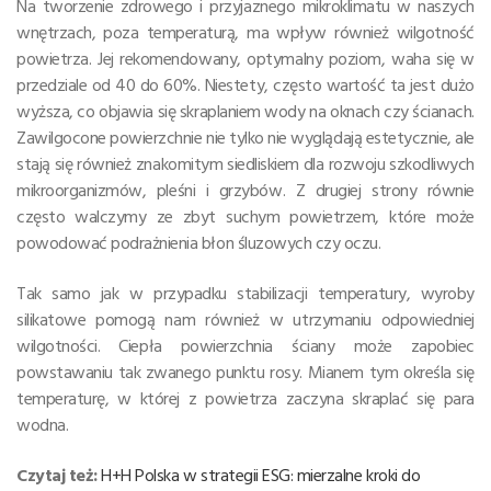
Na tworzenie zdrowego i przyjaznego mikroklimatu w naszych
wnętrzach, poza temperaturą, ma wpływ również wilgotność
powietrza. Jej rekomendowany, optymalny poziom, waha się w
przedziale od 40 do 60%. Niestety, często wartość ta jest dużo
wyższa, co objawia się skraplaniem wody na oknach czy ścianach.
Zawilgocone powierzchnie nie tylko nie wyglądają estetycznie, ale
stają się również znakomitym siedliskiem dla rozwoju szkodliwych
mikroorganizmów, pleśni i grzybów. Z drugiej strony równie
często walczymy ze zbyt suchym powietrzem, które może
powodować podrażnienia błon śluzowych czy oczu.
Tak samo jak w przypadku stabilizacji temperatury, wyroby
silikatowe pomogą nam również w utrzymaniu odpowiedniej
wilgotności. Ciepła powierzchnia ściany może zapobiec
powstawaniu tak zwanego punktu rosy. Mianem tym określa się
temperaturę, w której z powietrza zaczyna skraplać się para
wodna.
Czytaj też:
H+H Polska w strategii ESG: mierzalne kroki do