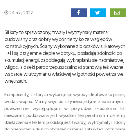
24 maj 2022
Silikaty to sprawdzony, trwały i wytrzymały materiał
budowlany oraz dobry wybór nie tylko ze względów
konstrukcyjnych. Ściany wykonane z bloczków silikatowych
H+H są przyjemnie ciepłe w dotyku, posiadają zdolność do
akumulacji energii, zapobiegają wykraplaniu się nadmiarowej
wilgoci, a dzięki paroprzepuszczalności stanowią też ważne
wsparcie w utrzymaniu właściwej wilgotności powietrza we
wnętrzach.
Komponenty, z których wykonuje się wyroby silikatowe to piasek,
woda i wapno. Mamy więc do czynienia jedynie z naturalnymi i
powszechnie występującymi w przyrodzie składnikami. Ich
mieszanina poddawana jest wysokim temperaturom i ciśnieniu,
dzięki czemu efektem produkcji jest twardy, wytrzymały i zdolny
do przenoszenia dużych obciążeń materiał. Taki skład i otrzymane