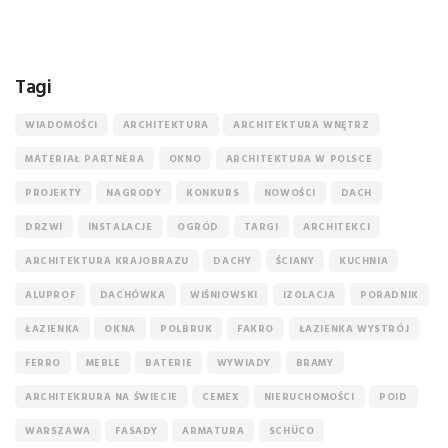
Tagi
WIADOMOŚCI
ARCHITEKTURA
ARCHITEKTURA WNĘTRZ
MATERIAŁ PARTNERA
OKNO
ARCHITEKTURA W POLSCE
PROJEKTY
NAGRODY
KONKURS
NOWOŚCI
DACH
DRZWI
INSTALACJE
OGRÓD
TARGI
ARCHITEKCI
ARCHITEKTURA KRAJOBRAZU
DACHY
ŚCIANY
KUCHNIA
ALUPROF
DACHÓWKA
WIŚNIOWSKI
IZOLACJA
PORADNIK
ŁAZIENKA
OKNA
POLBRUK
FAKRO
ŁAZIENKA WYSTRÓJ
FERRO
MEBLE
BATERIE
WYWIADY
BRAMY
ARCHITEKRURA NA ŚWIECIE
CEMEX
NIERUCHOMOŚCI
POID
WARSZAWA
FASADY
ARMATURA
SCHÜCO