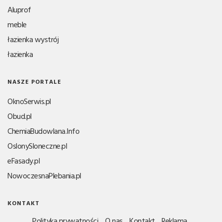
Aluprof
meble
łazienka wystrój
łazienka
NASZE PORTALE
OknoSerwis.pl
Obud.pl
ChemiaBudowlana.Info
OslonySloneczne.pl
eFasady.pl
NowoczesnaPlebania.pl
KONTAKT
Polityka prywatności
O nas
Kontakt
Reklama