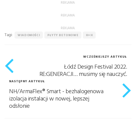
REKLAMA:
REKLAMA:
REKLAMA:
Tagi:
WIADOMOŚCI
PŁYTY BETONOWE
H+H
WCZEŚNIEJSZY ARTYKUŁ
Łódź Design Festival 2022.
RE:GENERACJI… musimy się nauczyć.
NASTĘPNY ARTYKUŁ
NH/ArmaFlex® Smart - bezhalogenowa
izolacja instalacji w nowej, lepszej
odsłonie