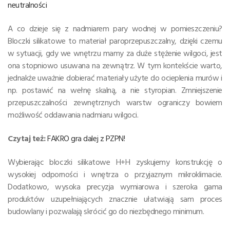
neutralności
A co dzieje się z nadmiarem pary wodnej w pomieszczeniu?
Bloczki silikatowe to materiał paroprzepuszczalny, dzięki czemu
w sytuacji, gdy we wnętrzu mamy za duże stężenie wilgoci, jest
ona stopniowo usuwana na zewnątrz. W tym kontekście warto,
jednakże uważnie dobierać materiały użyte do ocieplenia murów i
np. postawić na wełnę skalną, a nie styropian. Zmniejszenie
przepuszczalności zewnętrznych warstw ograniczy bowiem
możliwość oddawania nadmiaru wilgoci.
Czytaj też:
FAKRO gra dalej z PZPN!
Wybierając bloczki silikatowe H+H zyskujemy konstrukcję o
wysokiej odporności i wnętrza o przyjaznym mikroklimacie.
Dodatkowo, wysoka precyzja wymiarowa i szeroka gama
produktów uzupełniających znacznie ułatwiają sam proces
budowlany i pozwalają skrócić go do niezbędnego minimum.