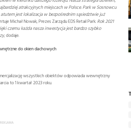
rokiem w kierunku dalszego rozwoju. Nasza strategia bowiem,
jbardziej atrakcyjnych miejscach w Polsce. Park w Sosnowcu
utem jest lokalizacja w bezpośrednim sąsiedztwie już
tuje Michał Nowak, Prezes Zarządu EDS Retail Park.
Rok 2021
zięki czemu każda nasza inwestycja jest bardzo szybko
zy
, dodaje.
ewnętrzne do okien dachowych
omercjalizację wszystkich obiektów odpowiada wewnętrzny
arcia to 1 kwartał 2023 roku.
T
REKLAMA: