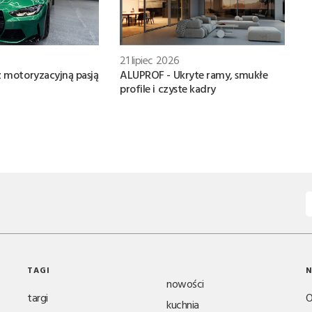
21 lipiec 2026
ALUPROF - Ukryte ramy, smukłe
z motoryzacyjną pasją
profile i czyste kadry
TAGI
N
nowości
targi
O
kuchnia