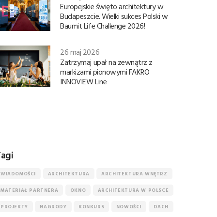
Europejskie święto architektury w
Budapeszcie. Wielki sukces Polski w
Baumit Life Challenge 2026!
26 maj 2026
Zatrzymaj upał na zewnątrz z
markizami pionowymi FAKRO
INNOVIEW Line
agi
WIADOMOŚCI
ARCHITEKTURA
ARCHITEKTURA WNĘTRZ
MATERIAŁ PARTNERA
OKNO
ARCHITEKTURA W POLSCE
PROJEKTY
NAGRODY
KONKURS
NOWOŚCI
DACH