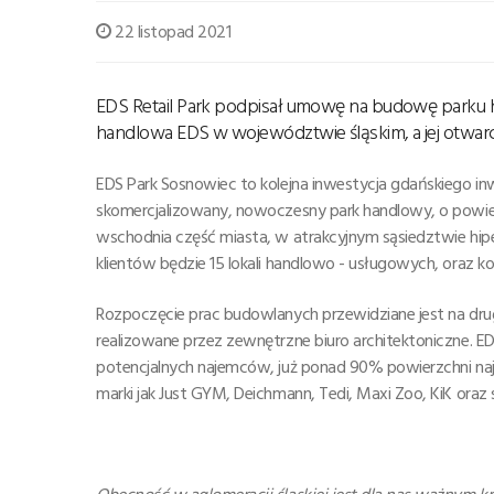
22 listopad 2021
EDS Retail Park podpisał umowę na budowę parku h
handlowa EDS w województwie śląskim, a jej otwarci
EDS Park Sosnowiec to kolejna inwestycja gdańskiego inw
skomercjalizowany, nowoczesny park handlowy, o powier
wschodnia część miasta, w atrakcyjnym sąsiedztwie hipe
klientów będzie 15 lokali handlowo - usługowych, oraz 
Rozpoczęcie prac budowlanych przewidziane jest na dru
realizowane przez zewnętrzne biuro architektoniczne. 
potencjalnych najemców, już ponad 90% powierzchni naj
marki jak Just GYM, Deichmann, Tedi, Maxi Zoo, KiK oraz 