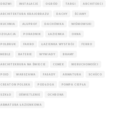
DRZWI
INSTALACJE
OGRÓD
TARGI
ARCHITEKCI
ARCHITEKTURA KRAJOBRAZU
DACHY
ŚCIANY
KUCHNIA
ALUPROF
DACHÓWKA
WIŚNIOWSKI
IZOLACJA
PORADNIK
ŁAZIENKA
OKNA
POLBRUK
FAKRO
ŁAZIENKA WYSTRÓJ
FERRO
MEBLE
BATERIE
WYWIADY
BRAMY
ARCHITEKRURA NA ŚWIECIE
CEMEX
NIERUCHOMOŚCI
POID
WARSZAWA
FASADY
ARMATURA
SCHÜCO
CREATON POLSKA
PODŁOGA
POMPA CIEPŁA
SZKŁO
OŚWIETLENIE
OCHRONA
ARMATURA ŁAZIENKOWA