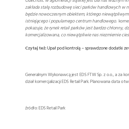
Obecność w aglomeracji śląskiej jest dla nas ważnym k
zakłada stałą rozbudowę sieci parków handlowych w na
będzie nowoczesnym obiektem, którego niewątpliwym at
istniejącego i popularnego centrum handlowego.
komen
pokazuje, że rynek retail parków jest bardzo chłonny, d
komercjalizowana, co niewątpliwie nas niezmiernie cies
Czytaj też:
Upał pod kontrolą – sprawdzone dodatki z
Generalnym Wykonawcą jest EDS FTW Sp. z o.o., a za k
dział komercjalizacji EDS Retail Park. Planowana data otw
źródło: EDS Retail Park