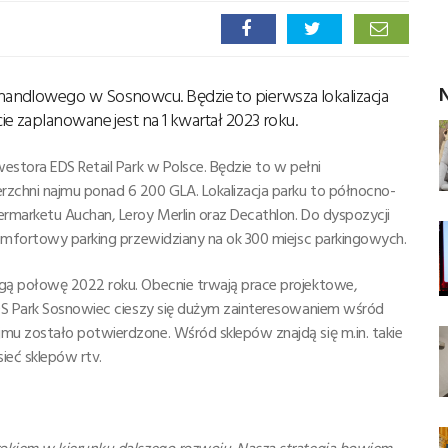
N
andlowego w Sosnowcu. Będzie to pierwsza lokalizacja
e zaplanowane jest na 1 kwartał 2023 roku.
estora EDS Retail Park w Polsce. Będzie to w pełni
zchni najmu ponad 6 200 GLA. Lokalizacja parku to północno-
rmarketu Auchan, Leroy Merlin oraz Decathlon. Do dyspozycji
komfortowy parking przewidziany na ok 300 miejsc parkingowych.
gą połowę 2022 roku. Obecnie trwają prace projektowe,
EDS Park Sosnowiec cieszy się dużym zainteresowaniem wśród
mu zostało potwierdzone. Wśród sklepów znajdą się m.in. takie
sieć sklepów rtv.