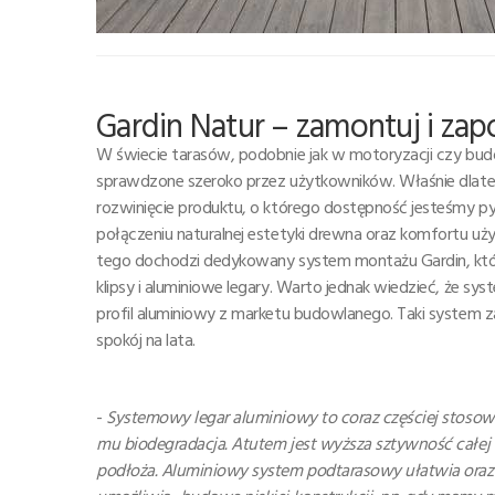
Gardin Natur – zamontuj i za
W świecie tarasów, podobnie jak w motoryzacji czy bud
sprawdzone szeroko przez użytkowników. Właśnie dlateg
rozwinięcie produktu, o którego dostępność jesteśmy pyt
połączeniu naturalnej estetyki drewna oraz komfortu uż
tego dochodzi dedykowany system montażu Gardin, któr
klipsy i aluminiowe legary. Warto jednak wiedzieć, że s
profil aluminiowy z marketu budowlanego. Taki system za
spokój na lata.
-
Systemowy legar aluminiowy to coraz częściej stosowa
mu biodegradacja. Atutem jest wyższa sztywność całej k
podłoża. Aluminiowy system podtarasowy ułatwia oraz 