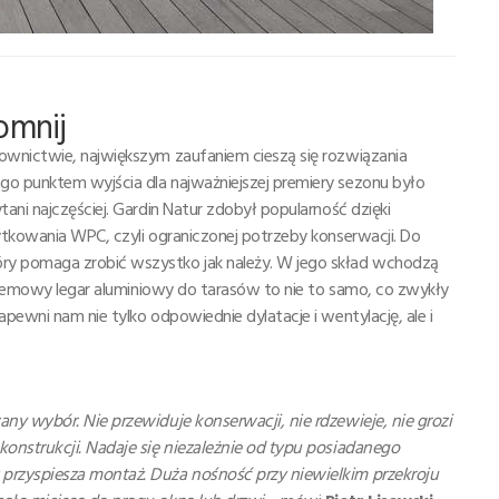
pomnij
ownictwie, największym zaufaniem cieszą się rozwiązania
o punktem wyjścia dla najważniejszej premiery sezonu było
ani najczęściej. Gardin Natur zdobył popularność dzięki
ytkowania WPC, czyli ograniczonej potrzeby konserwacji. Do
y pomaga zrobić wszystko jak należy. W jego skład wchodzą
ystemowy legar aluminiowy do tarasów to nie to samo, co zwykły
pewni nam nie tylko odpowiednie dylatacje i wentylację, ale i
ny wybór. Nie przewiduje konserwacji, nie rdzewieje, nie grozi
onstrukcji. Nadaje się niezależnie od typu posiadanego
przyspiesza montaż. Duża nośność przy niewielkim przekroju