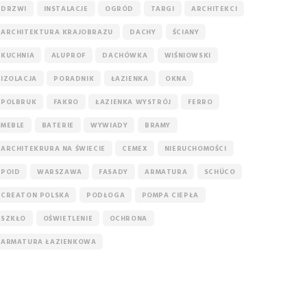
DRZWI
INSTALACJE
OGRÓD
TARGI
ARCHITEKCI
ARCHITEKTURA KRAJOBRAZU
DACHY
ŚCIANY
KUCHNIA
ALUPROF
DACHÓWKA
WIŚNIOWSKI
IZOLACJA
PORADNIK
ŁAZIENKA
OKNA
POLBRUK
FAKRO
ŁAZIENKA WYSTRÓJ
FERRO
MEBLE
BATERIE
WYWIADY
BRAMY
ARCHITEKRURA NA ŚWIECIE
CEMEX
NIERUCHOMOŚCI
POID
WARSZAWA
FASADY
ARMATURA
SCHÜCO
CREATON POLSKA
PODŁOGA
POMPA CIEPŁA
SZKŁO
OŚWIETLENIE
OCHRONA
ARMATURA ŁAZIENKOWA