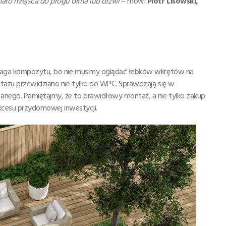
ało miejsca do progu okna lub drzwi
– mówi
Piotr Lisowski,
ewaga kompozytu, bo nie musimy oglądać łebków wkrętów na
tażu przewidziano nie tylko do WPC. Sprawdzają się w
ego. Pamiętajmy, że to prawidłowy montaż, a nie tylko zakup
sukcesu przydomowej inwestycji.