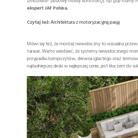
umożliwia- budowę niskiej konstrukcji, np. gdy mamy m
ekspert JAF Polska.
Czytaj też:
Architektura z motoryzacyjną pasją
Mówi się też, że montaż niewidoczny to wizualna prz
tarasie. Warto wiedzieć, że systemy niewidocznego mon
przypadku kompozytów, drewna iglastego oraz termowan
najładniejszej deski w najlepszej cenie, jest kluczem do 