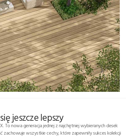
 się jeszcze lepszy
X. To nowa generacja jednej z najchętniej wybieranych desek
 zachowuje wszystkie cechy, które zapewniły sukces kolekcji