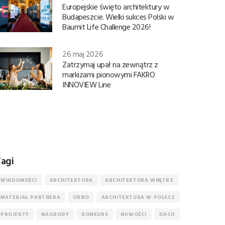
Europejskie święto architektury w
Budapeszcie. Wielki sukces Polski w
Baumit Life Challenge 2026!
26 maj 2026
Zatrzymaj upał na zewnątrz z
markizami pionowymi FAKRO
INNOVIEW Line
agi
WIADOMOŚCI
ARCHITEKTURA
ARCHITEKTURA WNĘTRZ
MATERIAŁ PARTNERA
OKNO
ARCHITEKTURA W POLSCE
PROJEKTY
NAGRODY
KONKURS
NOWOŚCI
DACH