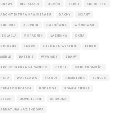
DRZWI
INSTALACJE
OGRÓD
TARGI
ARCHITEKCI
ARCHITEKTURA KRAJOBRAZU
DACHY
ŚCIANY
KUCHNIA
ALUPROF
DACHÓWKA
WIŚNIOWSKI
IZOLACJA
PORADNIK
ŁAZIENKA
OKNA
POLBRUK
FAKRO
ŁAZIENKA WYSTRÓJ
FERRO
MEBLE
BATERIE
WYWIADY
BRAMY
ARCHITEKRURA NA ŚWIECIE
CEMEX
NIERUCHOMOŚCI
POID
WARSZAWA
FASADY
ARMATURA
SCHÜCO
CREATON POLSKA
PODŁOGA
POMPA CIEPŁA
SZKŁO
OŚWIETLENIE
OCHRONA
ARMATURA ŁAZIENKOWA