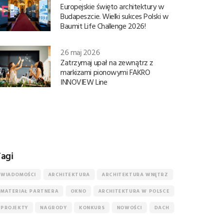
Europejskie święto architektury w
Budapeszcie. Wielki sukces Polski w
Baumit Life Challenge 2026!
26 maj 2026
Zatrzymaj upał na zewnątrz z
markizami pionowymi FAKRO
INNOVIEW Line
agi
WIADOMOŚCI
ARCHITEKTURA
ARCHITEKTURA WNĘTRZ
MATERIAŁ PARTNERA
OKNO
ARCHITEKTURA W POLSCE
PROJEKTY
NAGRODY
KONKURS
NOWOŚCI
DACH