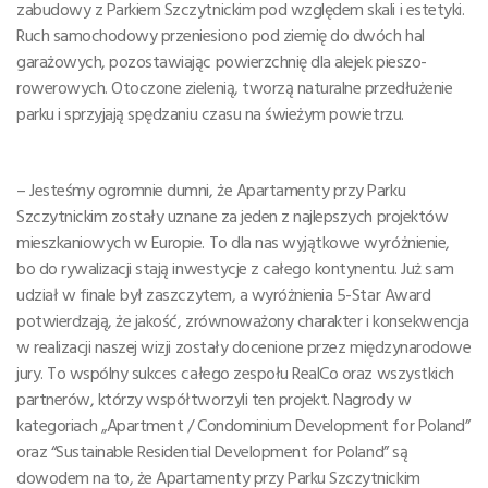
zabudowy z Parkiem Szczytnickim pod względem skali i estetyki.
Ruch samochodowy przeniesiono pod ziemię do dwóch hal
garażowych, pozostawiając powierzchnię dla alejek pieszo-
rowerowych. Otoczone zielenią, tworzą naturalne przedłużenie
parku i sprzyjają spędzaniu czasu na świeżym powietrzu.
– Jesteśmy ogromnie dumni, że Apartamenty przy Parku
Szczytnickim zostały uznane za jeden z najlepszych projektów
mieszkaniowych w Europie. To dla nas wyjątkowe wyróżnienie,
bo do rywalizacji stają inwestycje z całego kontynentu. Już sam
udział w finale był zaszczytem, a wyróżnienia 5-Star Award
potwierdzają, że jakość, zrównoważony charakter i konsekwencja
w realizacji naszej wizji zostały docenione przez międzynarodowe
jury. To wspólny sukces całego zespołu RealCo oraz wszystkich
partnerów, którzy współtworzyli ten projekt. Nagrody w
kategoriach „Apartment / Condominium Development for Poland”
oraz “Sustainable Residential Development for Poland” są
dowodem na to, że Apartamenty przy Parku Szczytnickim