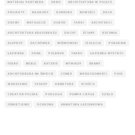
MATERIAŁ PARTNERA
OKNO
ARCHITEKTURA W POLSCE
PROJEKTY
NAGRODY
KONKURS
NOWOŚCI
DACH
DRZWI
INSTALACJE
OGRÓD
TARGI
ARCHITEKCI
ARCHITEKTURA KRAJOBRAZU
DACHY
ŚCIANY
KUCHNIA
ALUPROF
DACHÓWKA
WIŚNIOWSKI
IZOLACJA
PORADNIK
ŁAZIENKA
OKNA
POLBRUK
FAKRO
ŁAZIENKA WYSTRÓJ
FERRO
MEBLE
BATERIE
WYWIADY
BRAMY
ARCHITEKRURA NA ŚWIECIE
CEMEX
NIERUCHOMOŚCI
POID
WARSZAWA
FASADY
ARMATURA
SCHÜCO
CREATON POLSKA
PODŁOGA
POMPA CIEPŁA
SZKŁO
OŚWIETLENIE
OCHRONA
ARMATURA ŁAZIENKOWA