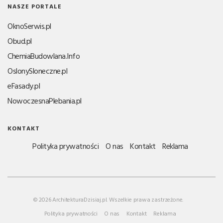
NASZE PORTALE
OknoSerwis.pl
Obud.pl
ChemiaBudowlana.Info
OslonySloneczne.pl
eFasady.pl
NowoczesnaPlebania.pl
KONTAKT
Polityka prywatności
O nas
Kontakt
Reklama
© 2026 ArchitekturaDzisiaj.pl. Wszelkie prawa zastrzeżone.
Polityka prywatności
O nas
Kontakt
Reklama