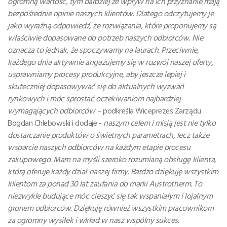
ogromną wartość, tym bardziej że wpływ na ich przyznanie mają
bezpośrednie opinie naszych klientów. Dlatego odczytujemy je
jako wyraźną odpowiedź, że rozwiązania, które proponujemy są
właściwie dopasowane do potrzeb naszych odbiorców. Nie
oznacza to jednak, że spoczywamy na laurach. Przeciwnie,
każdego dnia aktywnie angażujemy się w rozwój naszej oferty,
usprawniamy procesy produkcyjne, aby jeszcze lepiej i
skuteczniej dopasowywać się do aktualnych wyzwań
rynkowych i móc sprostać oczekiwaniom najbardziej
wymagających odbiorców –
podkreśla Wiceprezes Zarządu
Bogdan Chlebowski i dodaje -
naszym celem i misją jest nie tylko
dostarczanie produktów o świetnych parametrach, lecz także
wsparcie naszych odbiorców na każdym etapie procesu
zakupowego. Mam na myśli szeroko rozumianą obsługę klienta,
którą oferuje każdy dział naszej firmy. Bardzo dziękuję wszystkim
klientom za ponad 30 lat zaufania do marki Austrotherm. To
niezwykle budujące móc cieszyć się tak wspaniałym i lojalnym
gronem odbiorców. Dziękuję również wszystkim pracownikom
za ogromny wysiłek i wkład w nasz wspólny sukces.