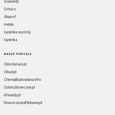
wywiady
Schüco
Aluprof
meble
łazienka wystrój
łazienka
NASZE PORTALE
OknoSerwis.pl
Obud.pl
ChemiaBudowlana.Info
OslonySloneczne.pl
eFasady.pl
NowoczesnaPlebania.pl