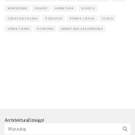
WARSZAWA
FASADY
ARMATURA
SCHÜCO
CREATON POLSKA
PODŁOGA
POMPA CIEPŁA
SZKŁO
OŚWIETLENIE
OCHRONA
ARMATURA ŁAZIENKOWA
Architektura
Dzisiaj.pl