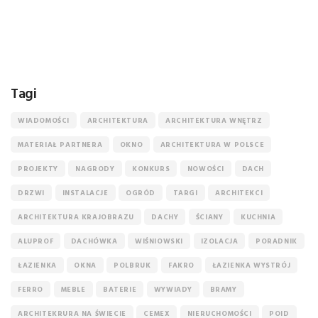
Tagi
WIADOMOŚCI
ARCHITEKTURA
ARCHITEKTURA WNĘTRZ
MATERIAŁ PARTNERA
OKNO
ARCHITEKTURA W POLSCE
PROJEKTY
NAGRODY
KONKURS
NOWOŚCI
DACH
DRZWI
INSTALACJE
OGRÓD
TARGI
ARCHITEKCI
ARCHITEKTURA KRAJOBRAZU
DACHY
ŚCIANY
KUCHNIA
ALUPROF
DACHÓWKA
WIŚNIOWSKI
IZOLACJA
PORADNIK
ŁAZIENKA
OKNA
POLBRUK
FAKRO
ŁAZIENKA WYSTRÓJ
FERRO
MEBLE
BATERIE
WYWIADY
BRAMY
ARCHITEKRURA NA ŚWIECIE
CEMEX
NIERUCHOMOŚCI
POID