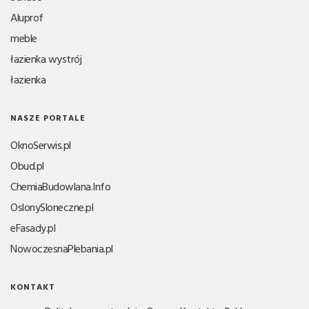
Aluprof
meble
łazienka wystrój
łazienka
NASZE PORTALE
OknoSerwis.pl
Obud.pl
ChemiaBudowlana.Info
OslonySloneczne.pl
eFasady.pl
NowoczesnaPlebania.pl
KONTAKT