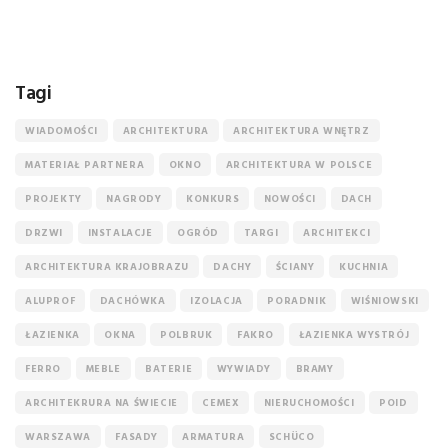
Tagi
WIADOMOŚCI
ARCHITEKTURA
ARCHITEKTURA WNĘTRZ
MATERIAŁ PARTNERA
OKNO
ARCHITEKTURA W POLSCE
PROJEKTY
NAGRODY
KONKURS
NOWOŚCI
DACH
DRZWI
INSTALACJE
OGRÓD
TARGI
ARCHITEKCI
ARCHITEKTURA KRAJOBRAZU
DACHY
ŚCIANY
KUCHNIA
ALUPROF
DACHÓWKA
IZOLACJA
PORADNIK
WIŚNIOWSKI
ŁAZIENKA
OKNA
POLBRUK
FAKRO
ŁAZIENKA WYSTRÓJ
FERRO
MEBLE
BATERIE
WYWIADY
BRAMY
ARCHITEKRURA NA ŚWIECIE
CEMEX
NIERUCHOMOŚCI
POID
WARSZAWA
FASADY
ARMATURA
SCHÜCO