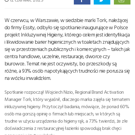
W czerwcu, w Warszawie, w siedzibie marki Tork, należącej
do firmy Essity, odbyło się spotkanie inaugurujące w Polsce
projekt Inkluzywnej Higieny, którego celem jest identyfikacja
i likwidowanie barier higienicznych w toaletach znajdujących
się w przestrzeniach publicznych i komercyjnych – takich jak
centra handlowe, uczelnie, restauracje, dworce czy
biurowce. Temat nie jest oczywisty, bo przeszkody są
różne, a 93% osób napotykających trudności nie porusza się
na wózku inwalidzkim.
Spotkanie rozpoczął Wojciech Nizio, Regional Brand Activation
Manager Tork, który wyjaśnił, dlaczego marka zajęła się tematem
inkluzywnej higieny. Przytoczył badania, mówiące, że ponad 60%
osób ma gorszą opinię o firmach lub miejscach, w których są
trudne w użyciu urządzenia do higieny rąk, a 73% twierdzi, że złe
doświadczenia z restauracyjnej łazienki spowodują brak chęci