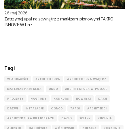
26 maj 2026
Zatrzymaj upał na zewnątrz z markizami pionowymi FAKRO
INNOVIEW Line
Tagi
WIADOMOŚCI
ARCHITEKTURA
ARCHITEKTURA WNĘTRZ
MATERIAŁ PARTNERA
OKNO
ARCHITEKTURA W POLSCE
PROJEKTY
NAGRODY
KONKURS
NOWOŚCI
DACH
DRZWI
INSTALACJE
OGRÓD
TARGI
ARCHITEKCI
ARCHITEKTURA KRAJOBRAZU
DACHY
ŚCIANY
KUCHNIA
ALUPROF
DACHÓWKA
WIŚNIOWSKI
IZOLACJA
PORADNIK