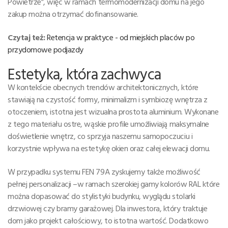
Powietrze”, więc w ramach termomodernizacji domu na jego
zakup można otrzymać dofinansowanie.
Czytaj też:
Retencja w praktyce - od miejskich placów po
przydomowe podjazdy
Estetyka, która zachwyca
W kontekście obecnych trendów architektonicznych, które
stawiają na czystość formy, minimalizm i symbiozę wnętrza z
otoczeniem, istotna jest wizualna prostota aluminium. Wykonane
z tego materiału ostre, wąskie profile umożliwiają maksymalne
doświetlenie wnętrz, co sprzyja naszemu samopoczuciu i
korzystnie wpływa na estetykę okien oraz całej elewacji domu.
W przypadku systemu FEN 79A zyskujemy także możliwość
pełnej personalizacji –w ramach szerokiej gamy kolorów RAL które
można dopasować do stylistyki budynku, wyglądu stolarki
drzwiowej czy bramy garażowej. Dla inwestora, który traktuje
dom jako projekt całościowy, to istotna wartość. Dodatkowo