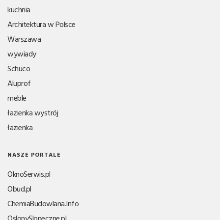
kuchnia
Architektura w Polsce
Warszawa
wywiady
Schüco
Aluprof
meble
łazienka wystrój
łazienka
NASZE PORTALE
OknoSerwis.pl
Obud.pl
ChemiaBudowlana.Info
OslonySloneczne.pl