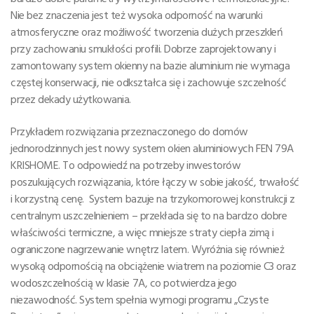
Nie bez znaczenia jest też wysoka odporność na warunki
atmosferyczne oraz możliwość tworzenia dużych przeszkleń
przy zachowaniu smukłości profili. Dobrze zaprojektowany i
zamontowany system okienny na bazie aluminium nie wymaga
częstej konserwacji, nie odkształca się i zachowuje szczelność
przez dekady użytkowania.
Przykładem rozwiązania przeznaczonego do domów
jednorodzinnych jest nowy system okien aluminiowych FEN 79A
KRISHOME. To odpowiedź na potrzeby inwestorów
poszukujących rozwiązania, które łączy w sobie jakość, trwałość
i korzystną cenę. System bazuje na trzykomorowej konstrukcji z
centralnym uszczelnieniem – przekłada się to na bardzo dobre
właściwości termiczne, a więc mniejsze straty ciepła zimą i
ograniczone nagrzewanie wnętrz latem. Wyróżnia się również
wysoką odpornością na obciążenie wiatrem na poziomie C3 oraz
wodoszczelnością w klasie 7A, co potwierdza jego
niezawodność. System spełnia wymogi programu „Czyste