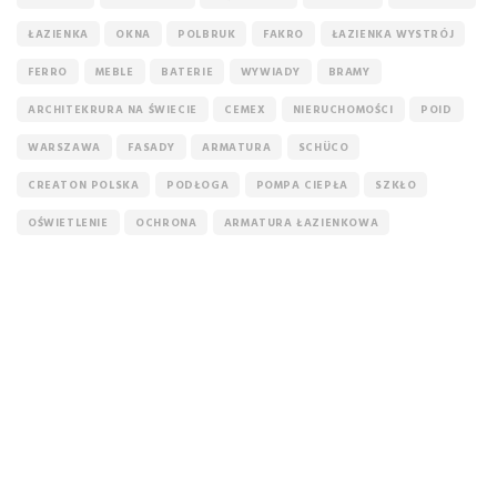
ŁAZIENKA
OKNA
POLBRUK
FAKRO
ŁAZIENKA WYSTRÓJ
FERRO
MEBLE
BATERIE
WYWIADY
BRAMY
ARCHITEKRURA NA ŚWIECIE
CEMEX
NIERUCHOMOŚCI
POID
WARSZAWA
FASADY
ARMATURA
SCHÜCO
CREATON POLSKA
PODŁOGA
POMPA CIEPŁA
SZKŁO
OŚWIETLENIE
OCHRONA
ARMATURA ŁAZIENKOWA