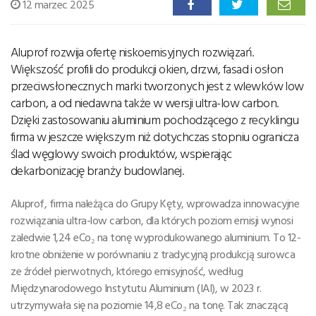
12 marzec 2025
Aluprof rozwija ofertę niskoemisyjnych rozwiązań.
Większość profili do produkcji okien, drzwi, fasad i osłon
przeciwsłonecznych marki tworzonych jest z wlewków low
carbon, a od niedawna także w wersji ultra-low carbon.
Dzięki zastosowaniu aluminium pochodzącego z recyklingu
firma w jeszcze większym niż dotychczas stopniu ogranicza
ślad węglowy swoich produktów, wspierając
dekarbonizację branży budowlanej.
Aluprof, firma należąca do Grupy Kęty, wprowadza innowacyjne
rozwiązania ultra-low carbon, dla których poziom emisji wynosi
zaledwie 1,24 eCo₂ na tonę wyprodukowanego aluminium. To 12-
krotne obniżenie w porównaniu z tradycyjną produkcją surowca
ze źródeł pierwotnych, którego emisyjność, według
Międzynarodowego Instytutu Aluminium (IAI), w 2023 r.
utrzymywała się na poziomie 14,8 eCo₂ na tonę. Tak znaczącą