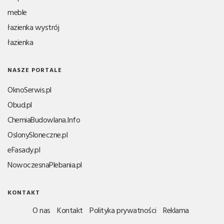
meble
łazienka wystrój
łazienka
NASZE PORTALE
OknoSerwis.pl
Obud.pl
ChemiaBudowlana.Info
OslonySloneczne.pl
eFasady.pl
NowoczesnaPlebania.pl
KONTAKT
O nas
Kontakt
Polityka prywatności
Reklama