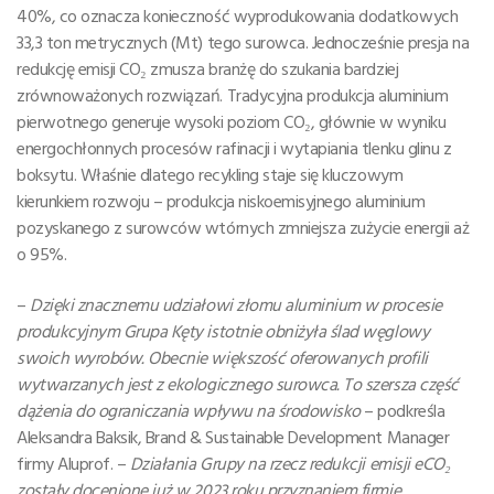
40%, co oznacza konieczność wyprodukowania dodatkowych
33,3 ton metrycznych (Mt) tego surowca. Jednocześnie presja na
redukcję emisji CO₂ zmusza branżę do szukania bardziej
zrównoważonych rozwiązań. Tradycyjna produkcja aluminium
pierwotnego generuje wysoki poziom CO₂, głównie w wyniku
energochłonnych procesów rafinacji i wytapiania tlenku glinu z
boksytu. Właśnie dlatego recykling staje się kluczowym
kierunkiem rozwoju – produkcja niskoemisyjnego aluminium
pozyskanego z surowców wtórnych zmniejsza zużycie energii aż
o 95%.
–
Dzięki znacznemu udziałowi złomu aluminium w procesie
produkcyjnym Grupa Kęty istotnie obniżyła ślad węglowy
swoich wyrobów. Obecnie większość oferowanych profili
wytwarzanych jest z ekologicznego surowca. To szersza część
dążenia do ograniczania wpływu na środowisko
– podkreśla
Aleksandra Baksik, Brand & Sustainable Development Manager
firmy Aluprof. –
Działania Grupy na rzecz redukcji emisji eCO₂
zostały docenione już w 2023 roku przyznaniem firmie