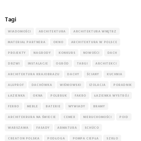
Tagi
WIADOMOŚCI
ARCHITEKTURA
ARCHITEKTURA WNĘTRZ
MATERIAŁ PARTNERA
OKNO
ARCHITEKTURA W POLSCE
PROJEKTY
NAGRODY
KONKURS
NOWOŚCI
DACH
DRZWI
INSTALACJE
OGRÓD
TARGI
ARCHITEKCI
ARCHITEKTURA KRAJOBRAZU
DACHY
ŚCIANY
KUCHNIA
ALUPROF
DACHÓWKA
WIŚNIOWSKI
IZOLACJA
PORADNIK
ŁAZIENKA
OKNA
POLBRUK
FAKRO
ŁAZIENKA WYSTRÓJ
FERRO
MEBLE
BATERIE
WYWIADY
BRAMY
ARCHITEKRURA NA ŚWIECIE
CEMEX
NIERUCHOMOŚCI
POID
WARSZAWA
FASADY
ARMATURA
SCHÜCO
CREATON POLSKA
PODŁOGA
POMPA CIEPŁA
SZKŁO