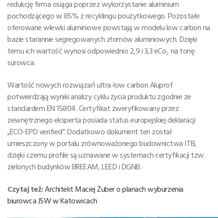
redukcję firma osiąga poprzez wykorzystanie aluminium
pochodzącego w 85% z recyklingu poużytkowego. Pozostałe
oferowane wlewki aluminiowe powstają w modelu low carbon na
bazie starannie segregowanych złomów aluminiowych. Dzięki
temu ich wartość wynosi odpowiednio 2,9 i 3,3 eCo₂ na tonę
surowca.
Wartość nowych rozwiązań ultra-low carbon Aluprof
potwierdzają wyniki analizy cyklu życia produktu zgodnie ze
standardem EN 15804. Certyfikat zweryfikowany przez
zewnętrznego eksperta posiada status europejskiej deklaracji
„ECO-EPD verified”. Dodatkowo dokument ten został
umieszczony w portalu zrównoważonego budownictwa ITB,
dzięki czemu profile są uznawane w systemach certyfikacji tzw.
zielonych budynków BREEAM, LEED i DGNB.
Czytaj też:
Architekt Maciej Zuber o planach wyburzenia
biurowca JSW w Katowicach