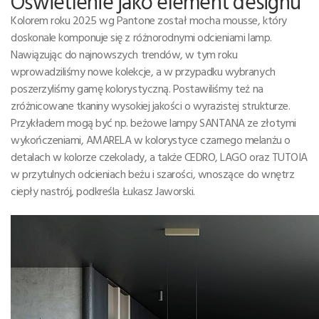
Oświetlenie jako element designu
Kolorem roku 2025 wg Pantone został mocha mousse, który
doskonale komponuje się z różnorodnymi odcieniami lamp.
Nawiązując do najnowszych trendów, w tym roku
wprowadziliśmy nowe kolekcje, a w przypadku wybranych
poszerzyliśmy gamę kolorystyczną. Postawiliśmy też na
zróżnicowane tkaniny wysokiej jakości o wyrazistej strukturze.
Przykładem mogą być np. beżowe lampy SANTANA ze złotymi
wykończeniami, AMARELA w kolorystyce czarnego melanżu o
detalach w kolorze czekolady, a także CEDRO, LAGO oraz TUTOIA
w przytulnych odcieniach beżu i szarości, wnoszące do wnętrz
ciepły nastrój, podkreśla Łukasz Jaworski.