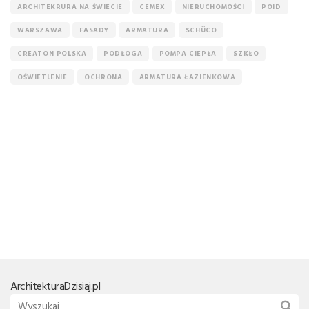
ARCHITEKRURA NA ŚWIECIE
CEMEX
NIERUCHOMOŚCI
POID
WARSZAWA
FASADY
ARMATURA
SCHÜCO
CREATON POLSKA
PODŁOGA
POMPA CIEPŁA
SZKŁO
OŚWIETLENIE
OCHRONA
ARMATURA ŁAZIENKOWA
Architektura
Dzisiaj.pl