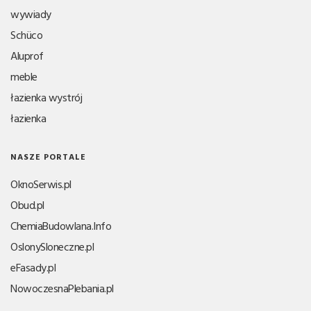
wywiady
Schüco
Aluprof
meble
łazienka wystrój
łazienka
NASZE PORTALE
OknoSerwis.pl
Obud.pl
ChemiaBudowlana.Info
OslonySloneczne.pl
eFasady.pl
NowoczesnaPlebania.pl