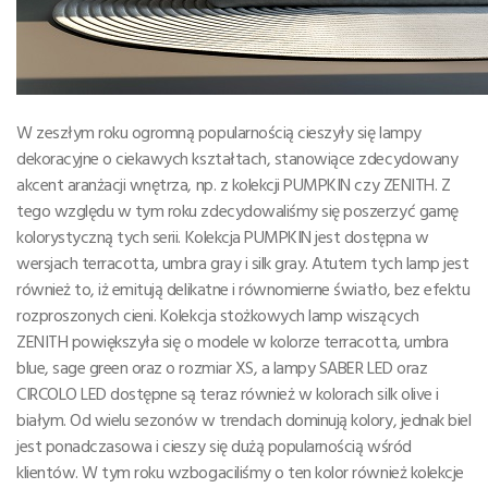
W zeszłym roku ogromną popularnością cieszyły się lampy
dekoracyjne o ciekawych kształtach, stanowiące zdecydowany
akcent aranżacji wnętrza, np. z kolekcji PUMPKIN czy ZENITH. Z
tego względu w tym roku zdecydowaliśmy się poszerzyć gamę
kolorystyczną tych serii. Kolekcja PUMPKIN jest dostępna w
wersjach terracotta, umbra gray i silk gray. Atutem tych lamp jest
również to, iż emitują delikatne i równomierne światło, bez efektu
rozproszonych cieni. Kolekcja stożkowych lamp wiszących
ZENITH powiększyła się o modele w kolorze terracotta, umbra
blue, sage green oraz o rozmiar XS, a lampy SABER LED oraz
CIRCOLO LED dostępne są teraz również w kolorach silk olive i
białym. Od wielu sezonów w trendach dominują kolory, jednak biel
jest ponadczasowa i cieszy się dużą popularnością wśród
klientów. W tym roku wzbogaciliśmy o ten kolor również kolekcje