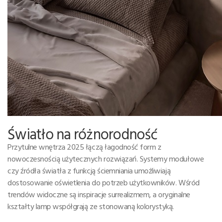
Światło na różnorodność
Przytulne wnętrza 2025 łączą łagodność form z
nowoczesnością użytecznych rozwiązań. Systemy modułowe
czy źródła światła z funkcją ściemniania umożliwiają
dostosowanie oświetlenia do potrzeb użytkowników. Wśród
trendów widoczne są inspiracje surrealizmem, a oryginalne
kształty lamp współgrają ze stonowaną kolorystyką.