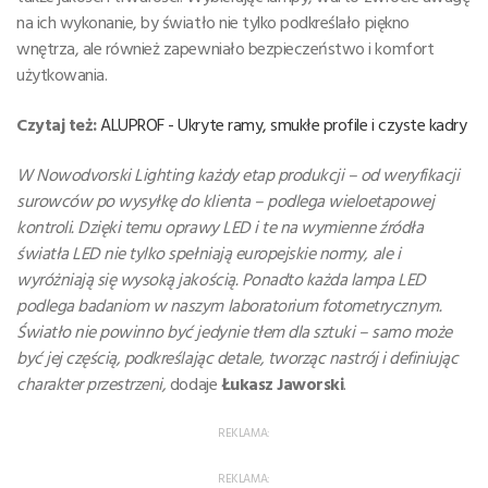
na ich wykonanie, by światło nie tylko podkreślało piękno
wnętrza, ale również zapewniało bezpieczeństwo i komfort
użytkowania.
Czytaj też:
ALUPROF - Ukryte ramy, smukłe profile i czyste kadry
W Nowodvorski Lighting każdy etap produkcji – od weryfikacji
surowców po wysyłkę do klienta – podlega wieloetapowej
kontroli. Dzięki temu oprawy LED i te na wymienne źródła
światła LED nie tylko spełniają europejskie normy, ale i
wyróżniają się wysoką jakością. Ponadto każda lampa LED
podlega badaniom w naszym laboratorium fotometrycznym.
Światło nie powinno być jedynie tłem dla sztuki – samo może
być jej częścią, podkreślając detale, tworząc nastrój i definiując
charakter przestrzeni,
dodaje
Łukasz Jaworski
.
REKLAMA:
REKLAMA: