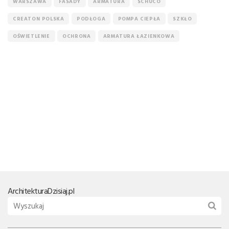
WARSZAWA
FASADY
ARMATURA
SCHÜCO
CREATON POLSKA
PODŁOGA
POMPA CIEPŁA
SZKŁO
OŚWIETLENIE
OCHRONA
ARMATURA ŁAZIENKOWA
Architektura
Dzisiaj.pl