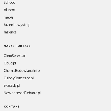
Schüco
Aluprof
meble
łazienka wystrój
łazienka
NASZE PORTALE
OknoSerwis.pl
Obud.pl
ChemiaBudowlana.Info
OslonySloneczne.pl
eFasady.pl
NowoczesnaPlebania.pl
KONTAKT