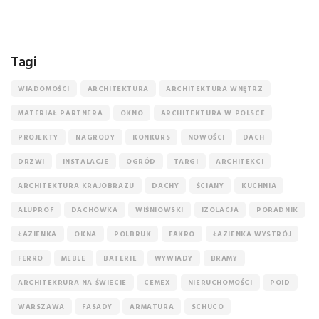
Tagi
WIADOMOŚCI
ARCHITEKTURA
ARCHITEKTURA WNĘTRZ
MATERIAŁ PARTNERA
OKNO
ARCHITEKTURA W POLSCE
PROJEKTY
NAGRODY
KONKURS
NOWOŚCI
DACH
DRZWI
INSTALACJE
OGRÓD
TARGI
ARCHITEKCI
ARCHITEKTURA KRAJOBRAZU
DACHY
ŚCIANY
KUCHNIA
ALUPROF
DACHÓWKA
WIŚNIOWSKI
IZOLACJA
PORADNIK
ŁAZIENKA
OKNA
POLBRUK
FAKRO
ŁAZIENKA WYSTRÓJ
FERRO
MEBLE
BATERIE
WYWIADY
BRAMY
ARCHITEKRURA NA ŚWIECIE
CEMEX
NIERUCHOMOŚCI
POID
WARSZAWA
FASADY
ARMATURA
SCHÜCO