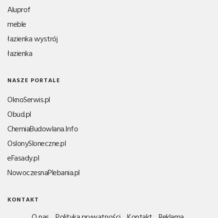
Aluprof
meble
łazienka wystrój
łazienka
NASZE PORTALE
OknoSerwis.pl
Obud.pl
ChemiaBudowlana.Info
OslonySloneczne.pl
eFasady.pl
NowoczesnaPlebania.pl
KONTAKT
O nas
Polityka prywatności
Kontakt
Reklama