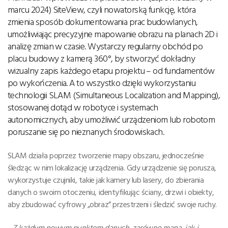
marcu 2024) SiteView, czyli nowatorską funkcję, która
zmienia sposób dokumentowania prac budowlanych,
umożliwiając precyzyjne mapowanie obrazu na planach 2D i
analizę zmian w czasie. Wystarczy regularny obchód po
placu budowy z kamerą 360°, by stworzyć dokładny
wizualny zapis każdego etapu projektu – od fundamentów
po wykończenia. A to wszystko dzięki wykorzystaniu
technologii SLAM (Simultaneous Localization and Mapping),
stosowanej dotąd w robotyce i systemach
autonomicznych, aby umożliwić urządzeniom lub robotom
poruszanie się po nieznanych środowiskach.
SLAM działa poprzez tworzenie mapy obszaru, jednocześnie
śledząc w nim lokalizację urządzenia. Gdy urządzenie się porusza,
wykorzystuje czujniki, takie jak kamery lub lasery, do zbierania
danych o swoim otoczeniu, identyfikując ściany, drzwi i obiekty,
aby zbudować cyfrowy „obraz” przestrzeni i śledzić swoje ruchy.
-
Z każdym nowym punktem danych, zarówno mapa, jak i