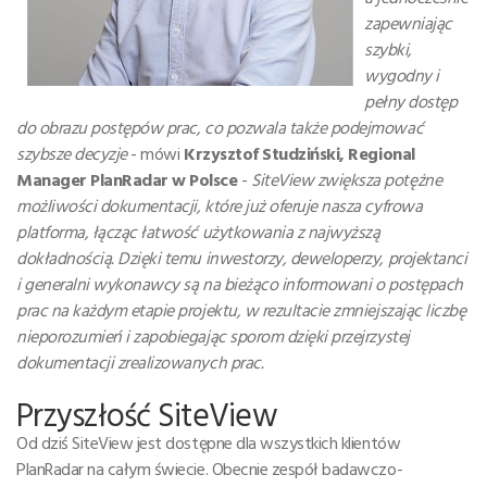
zapewniając
szybki,
wygodny i
pełny dostęp
do obrazu postępów prac, co pozwala także podejmować
szybsze decyzje
- mówi
Krzysztof Studziński, Regional
Manager PlanRadar w Polsce
-
SiteView zwiększa potężne
możliwości dokumentacji, które już oferuje nasza cyfrowa
platforma, łącząc łatwość użytkowania z najwyższą
dokładnością. Dzięki temu inwestorzy, deweloperzy, projektanci
i generalni wykonawcy są na bieżąco informowani o postępach
prac na każdym etapie projektu, w rezultacie zmniejszając liczbę
nieporozumień i zapobiegając sporom dzięki przejrzystej
dokumentacji zrealizowanych prac.
Przyszłość SiteView
Od dziś SiteView jest dostępne dla wszystkich klientów
PlanRadar na całym świecie. Obecnie zespół badawczo-