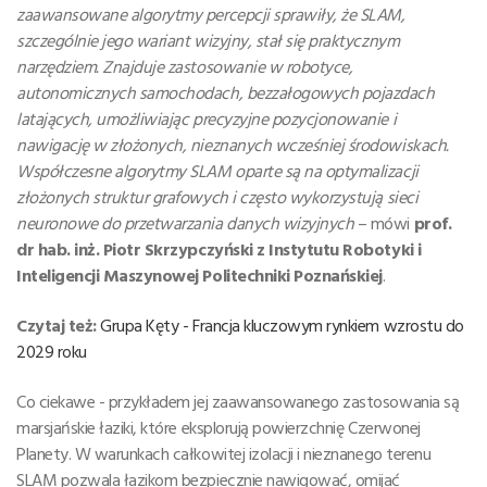
zaawansowane algorytmy percepcji sprawiły, że SLAM,
szczególnie jego wariant wizyjny, stał się praktycznym
narzędziem. Znajduje zastosowanie w robotyce,
autonomicznych samochodach, bezzałogowych pojazdach
latających, umożliwiając precyzyjne pozycjonowanie i
nawigację w złożonych, nieznanych wcześniej środowiskach.
Współczesne algorytmy SLAM oparte są na optymalizacji
złożonych struktur grafowych i często wykorzystują sieci
neuronowe do przetwarzania danych wizyjnych
– mówi
prof.
dr hab. inż. Piotr Skrzypczyński z Instytutu Robotyki i
Inteligencji Maszynowej Politechniki Poznańskiej
.
Czytaj też:
Grupa Kęty - Francja kluczowym rynkiem wzrostu do
2029 roku
Co ciekawe - przykładem jej zaawansowanego zastosowania są
marsjańskie łaziki, które eksplorują powierzchnię Czerwonej
Planety. W warunkach całkowitej izolacji i nieznanego terenu
SLAM pozwala łazikom bezpiecznie nawigować, omijać